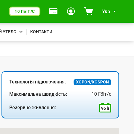
Укр
10 ГБІТ/С
Й УТЕЛС
КОНТАКТИ
Технологія підключення:
XGPON/XGSPON
Максимальна швидкість:
10 Гбіт/с
Резервне живлення:
96 h