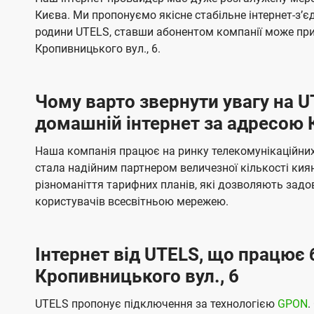
ї
я
я
е
е
Києва. Ми пропонуємо якісне стабільне інтернет-зʼ
U
м
м
б
б
родини UTELS, ставши абонентом компанії може при
t
а
а
Кропивницького вул., 6.
e
ч
ч
l
е
е
Чому варто звернути увагу на 
н
н
s
домашній інтернет за адресою 
н
н
я
я
Наша компанія працює на ринку телекомунікаційних 
стала надійним партнером величезної кількості кия
різноманіття тарифних планів, які дозволяють зад
користувачів всесвітньою мережею.
Інтернет від UTELS, що працює 
Кропивницького вул., 6
UTELS пропонує підключення за технологією
GPON
.