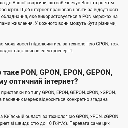
а до Вашої квартири, що забезпечує Вас інтернетом
енергії. Щоб інтернет працював навіть за відсутності
е обладнання, яке використовується в PON мережах на
елами живлення. У кожного вони можуть бути різними,
має можливості підключитись за технологією GPON, тож
адок відключень електроенергії.
 таке PON, GPON, EPON, GEPON,
му оптичний інтернет?
 приставки по типу GPON, EPON, GEPON, xPON, xGPON,
а пасивних мереж відноситься конкретно згадана
та Київській області за технологією GPON, xPON, xGPON
ернет зі швидкістю до 10 Гбіт/с). Перевага саме цих