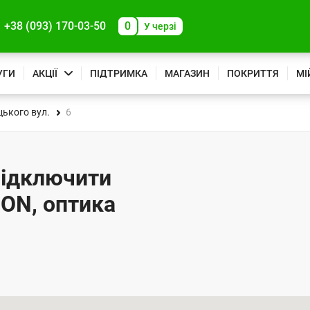
+38 (093) 170-03-50
0
У черзі
УГИ
АКЦІЇ
ПІДТРИМКА
МАГАЗИН
ПОКРИТТЯ
МІ
ького вул.
6
 підключити
PON, оптика