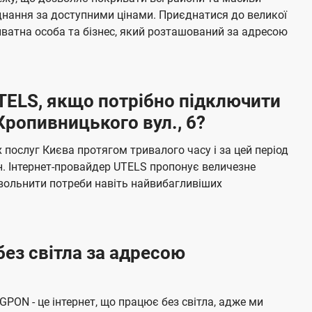
я
е
єднання за доступними цінами. Приєднатися до великої
м
б
ватна особа та бізнес, який розташований за адресою
а
ч
е
UTELS, якщо потрібно підключити
н
Кропивницького вул., 6?
н
я
послуг Києва протягом тривалого часу і за цей період
н. Інтернет-провайдер UTELS пропонує величезне
овольнити потреби навіть найвибагливіших
без світла за адресою
 GPON - це інтернет, що працює без світла, адже ми