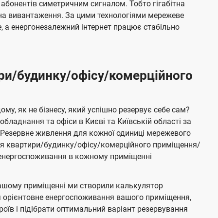
 абонентів симетричним сигналом. Тобто гігабітна
і на вивантаження. За цими технологіями мережеве
 а енергонезалежний інтернет працює стабільно
ри/будинку/офісу/комерційного
му, як не бізнесу, який успішно резервує себе сам?
бладнання та офіси в Києві та Київській області за
Резервне живлення для кожної одиниці мережевого
ня квартири/будинку/офісу/комерційного приміщення/
е енергоспоживання в кожному приміщенні
ашому приміщенні ми створили калькулятор
я орієнтовне енергоспоживання вашого приміщення,
роїв і підібрати оптимальний варіант резервування