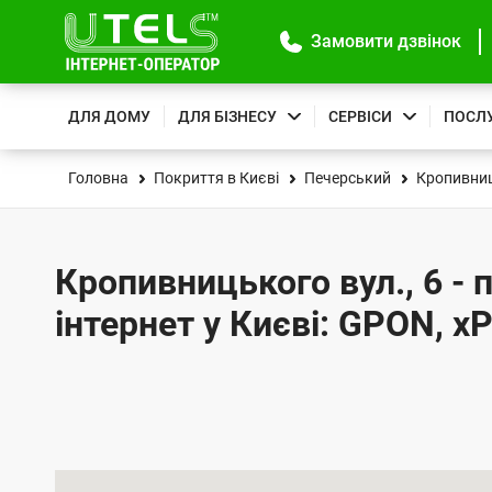
Замовити дзвінок
ДЛЯ ДОМУ
ДЛЯ БІЗНЕСУ
СЕРВІСИ
ПОСЛ
Головна
Покриття в Києві
Печерський
Кропивниц
Кропивницького вул., 6 -
інтернет у Києві: GPON, x
К