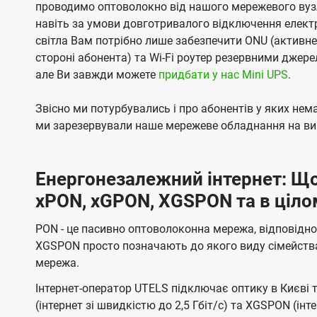
проводимо оптоволокно від нашого мережевого вузл
навіть за умови довготривалого відключення електро
світла Вам потрібно лише забезпечити ONU (активн
стороні абонента) та Wi-Fi роутер резервними джер
але Ви завжди можете
придбати у нас Mini UPS
.
Звісно ми потурбувались і про абонентів у яких не
ми зарезервували наше мережеве обладнання на вип
Енергонезалежний інтернет: Що
xPON, xGPON, XGSPON та в ціло
PON - це пасивно оптоволоконна мережа, відповідно
XGSPON просто позначають до якого виду сімейств
мережа.
Інтернет-оператор UTELS підключає оптику в Києві 
(інтернет зі швидкістю до 2,5 Гбіт/с) та XGSPON (інт