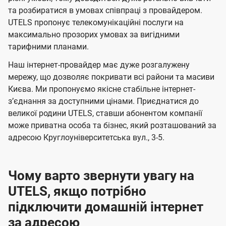
м
м
б
б
і
та розбиратися в умовах співпраці з провайдером.
а
а
UTELS пропонує телекомунікаційні послуги на
ї
максимально прозорих умовах за вигідними
ч
ч
U
тарифними планами.
е
е
t
н
н
Наш інтернет-провайдер має дуже розгалужену
e
мережу, що дозволяє покривати всі райони та масиви
н
н
l
Києва. Ми пропонуємо якісне стабільне інтернет-
я
я
зʼєднання за доступними цінами. Приєднатися до
s
великої родини UTELS, ставши абонентом компанії
може приватна особа та бізнес, який розташований за
адресою Круглоуніверситетська вул., 3-5.
Чому варто звернути увагу на
UTELS, якщо потрібно
підключити домашній інтернет
за адресою