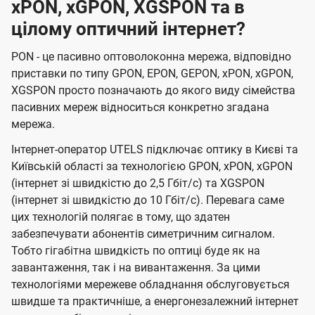
xPON, xGPON, XGSPON та в
цілому оптичний інтернет?
PON - це пасивно оптоволоконна мережа, відповідно
приставки по типу GPON, EPON, GEPON, xPON, xGPON,
XGSPON просто позначають до якого виду сімейства
пасивних мереж відноситься конкретно згадана
мережа.
Інтернет-оператор UTELS підключає оптику в Києві та
Київській області за технологією GPON, xPON, xGPON
(інтернет зі швидкістю до 2,5 Гбіт/с) та XGSPON
(інтернет зі швидкістю до 10 Гбіт/с). Перевага саме
цих технологій полягає в тому, що здатен
забезпечувати абонентів симетричним сигналом.
Тобто гігабітна швидкість по оптиці буде як на
завантаження, так і на вивантаження. За цими
технологіями мережеве обладнання обслуговується
швидше та практичніше, а енергонезалежний інтернет