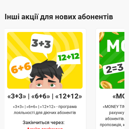
Інші акції для нових абонентів
«3+3» | «6+6» | «12+12»
«MO
«3+3» | «6+6» | «12+12» - програма
«MONEY TIME»
лояльності для діючих абонентів
рахунку д
абонентів. 
Закінчиться через:
пропозиція, к