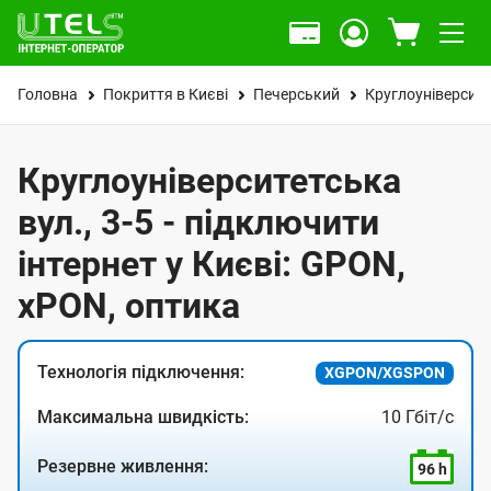
Головна
Покриття в Києві
Печерський
Круглоуніверсите
Круглоуніверситетська
вул., 3-5 - підключити
інтернет у Києві: GPON,
xPON, оптика
Технологія підключення:
XGPON/XGSPON
Максимальна швидкість:
10 Гбіт/с
Резервне живлення:
96 h