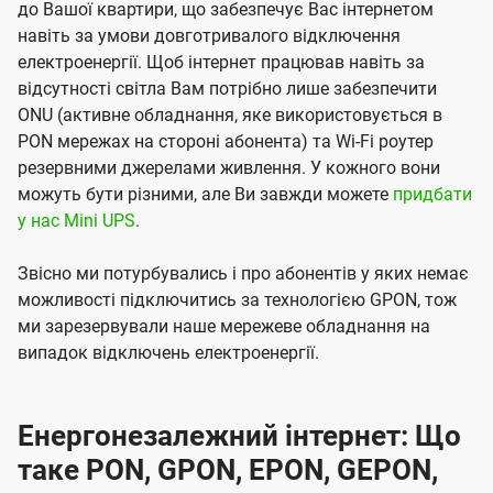
до Вашої квартири, що забезпечує Вас інтернетом
навіть за умови довготривалого відключення
електроенергії. Щоб інтернет працював навіть за
відсутності світла Вам потрібно лише забезпечити
ONU (активне обладнання, яке використовується в
PON мережах на стороні абонента) та Wi-Fi роутер
резервними джерелами живлення. У кожного вони
можуть бути різними, але Ви завжди можете
придбати
у нас Mini UPS
.
Звісно ми потурбувались і про абонентів у яких немає
можливості підключитись за технологією GPON, тож
ми зарезервували наше мережеве обладнання на
випадок відключень електроенергії.
Енергонезалежний інтернет: Що
таке PON, GPON, EPON, GEPON,