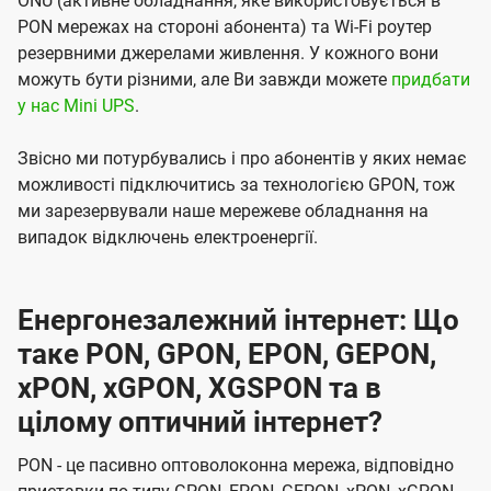
ONU (активне обладнання, яке використовується в
PON мережах на стороні абонента) та Wi-Fi роутер
резервними джерелами живлення. У кожного вони
можуть бути різними, але Ви завжди можете
придбати
у нас Mini UPS
.
Звісно ми потурбувались і про абонентів у яких немає
можливості підключитись за технологією GPON, тож
ми зарезервували наше мережеве обладнання на
випадок відключень електроенергії.
Енергонезалежний інтернет: Що
таке PON, GPON, EPON, GEPON,
xPON, xGPON, XGSPON та в
цілому оптичний інтернет?
PON - це пасивно оптоволоконна мережа, відповідно