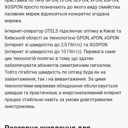
приставки по типу GPON, EPON, GEPON, xPON, xGPON,
XGSPON просто позначають до якого виду сімейства
пасивних мереж відноситься конкретно згадана
мережа.
Інтернет-оператор UTELS підключає оптику в Києві та
Київській області за технологією GPON, xPON, xGPON
(інтернет зі швидкістю до 2,5 Гбіт/с) та XGSPON
(інтернет зі швидкістю до 10 Гбіт/с). Перевага саме
цих технологій полягає в тому, що здатен
забезпечувати абонентів симетричним сигналом.
Тобто гігабітна швидкість по оптиці буде як на
завантаження, так і на вивантаження. За цими
технологіями мережеве обладнання обслуговується
швидше та практичніше, а енергонезалежний інтернет
працює стабільно навіть за умови довготривалих
знеструмлень.