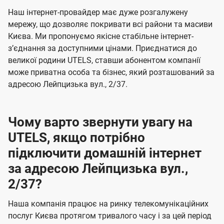
U
е
е
Наш інтернет-провайдер має дуже розгалужену
t
н
н
мережу, що дозволяє покривати всі райони та масиви
e
Києва. Ми пропонуємо якісне стабільне інтернет-
н
н
l
зʼєднання за доступними цінами. Приєднатися до
я
я
великої родини UTELS, ставши абонентом компанії
s
може приватна особа та бізнес, який розташований за
адресою Лейпцизька вул., 2/37.
Чому варто звернути увагу на
UTELS, якщо потрібно
підключити домашній інтернет
за адресою Лейпцизька вул.,
2/37?
Наша компанія працює на ринку телекомунікаційних
послуг Києва протягом тривалого часу і за цей період