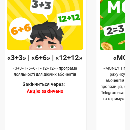
«3+3» | «6+6» | «12+12»
«MO
«3+3» | «6+6» | «12+12» - програма
«MONEY TIME»
лояльності для діючих абонентів
рахунку д
абонентів. 
Закінчиться через:
пропозиція, к
Акцію закінчено
Telegram-кана
та отримуєте