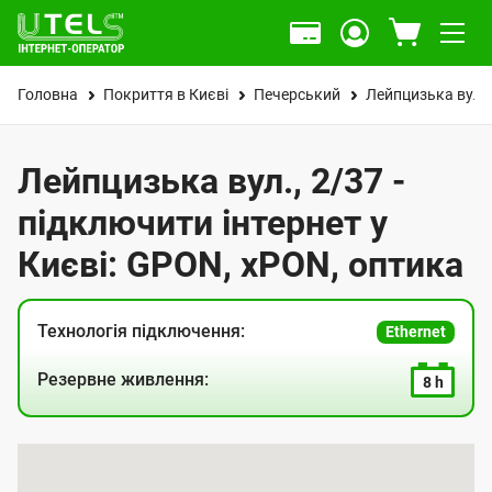
Головна
Покриття в Києві
Печерський
Лейпцизька вул.
Лейпцизька вул., 2/37 -
підключити інтернет у
Києві: GPON, xPON, оптика
Технологія підключення:
Ethernet
Резервне живлення:
8 h
К