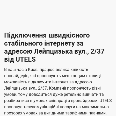
-
-
і
л
л
н
а
а
п
к
к
2
2
р
і
і
о
л
л
к
4
к
4
е
в
н
н
а
г
г
ю
ю
т
т
р
т
н
о
н
о
і
ч
ч
и
и
а
д
д
в
я
я
н
е
е
т
в
и
в
и
Підключення швидкісного
з
з
и
і
н
н
п
н
н
н
н
а
а
і
стабільного інтернету за
н
н
д
д
м
м
о
о
к
я
я
адресою Лейпцизька вул., 2/37
л
к
о
о
ю
г
г
ч
від UTELS
в
в
о
е
о
о
н
л
л
н
м
В наш час в Києві працює велика кількість
т
т
я
е
е
провайдерів, які пропонують мешканцям столиці
п
е
е
н
н
можливість підключити інтернет за адресою
л
л
а
н
н
Лейпцизька вул., 2/37. Компанії пропонують різні
я
я
е
е
н
умови, тому доводиться дуже ретельно вивчати та
м
м
б
б
і
розбиратися в умовах співпраці з провайдером. UTELS
а
а
пропонує телекомунікаційні послуги на максимально
ї
прозорих умовах за вигідними тарифними планами.
ч
ч