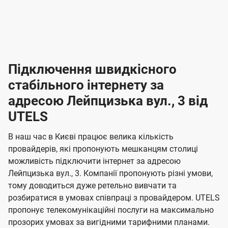
-
-
і
л
л
н
а
а
п
к
к
2
2
р
і
і
о
л
л
к
4
к
4
е
в
н
н
а
г
г
ю
ю
т
т
р
т
н
о
н
о
і
ч
ч
и
и
а
д
д
в
я
я
н
е
е
т
в
и
в
и
Підключення швидкісного
з
з
и
і
н
н
п
н
н
н
н
а
а
і
стабільного інтернету за
н
н
д
д
м
м
о
о
к
я
я
адресою Лейпцизька вул., 3 від
л
к
о
о
ю
г
г
ч
UTELS
в
в
о
е
о
о
н
л
л
н
м
В наш час в Києві працює велика кількість
т
т
я
е
е
провайдерів, які пропонують мешканцям столиці
п
е
е
н
н
можливість підключити інтернет за адресою
л
л
а
н
н
Лейпцизька вул., 3. Компанії пропонують різні умови,
я
я
е
е
н
тому доводиться дуже ретельно вивчати та
м
м
б
б
і
розбиратися в умовах співпраці з провайдером. UTELS
а
а
пропонує телекомунікаційні послуги на максимально
ї
прозорих умовах за вигідними тарифними планами.
ч
ч