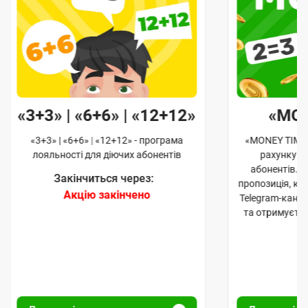
«3+3» | «6+6» | «12+12»
«MO
«3+3» | «6+6» | «12+12» - програма
«MONEY TIME»
лояльності для діючих абонентів
рахунку д
абонентів. 
Закінчиться через:
пропозиція, к
Акцію закінчено
Telegram-кана
та отримуєте