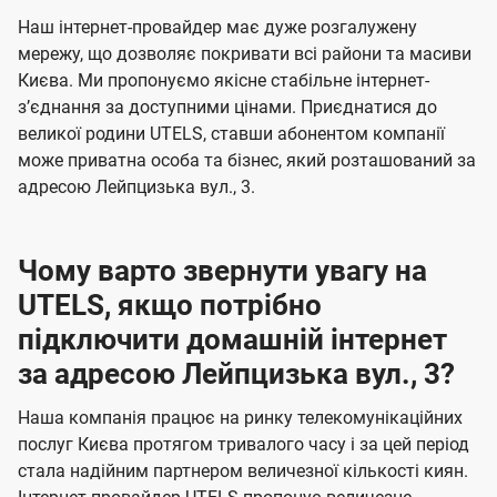
U
е
е
Наш інтернет-провайдер має дуже розгалужену
t
н
н
мережу, що дозволяє покривати всі райони та масиви
e
Києва. Ми пропонуємо якісне стабільне інтернет-
н
н
l
зʼєднання за доступними цінами. Приєднатися до
я
я
великої родини UTELS, ставши абонентом компанії
s
може приватна особа та бізнес, який розташований за
адресою Лейпцизька вул., 3.
Чому варто звернути увагу на
UTELS, якщо потрібно
підключити домашній інтернет
за адресою Лейпцизька вул., 3?
Наша компанія працює на ринку телекомунікаційних
послуг Києва протягом тривалого часу і за цей період
стала надійним партнером величезної кількості киян.