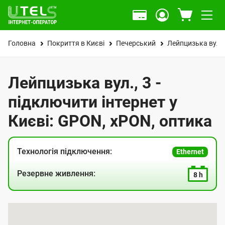
Головна
Покриття в Києві
Печерський
Лейпцизька вул.
Лейпцизька вул., 3 -
підключити інтернет у
Києві: GPON, xPON, оптика
Технологія підключення:
Ethernet
Резервне живлення:
8 h
К