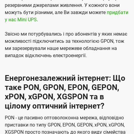
резервними джерелами живлення. У кожного вони
можуть бути різними, але Ви завжди можете
придбати
у нас Mini UPS
.
Звісно ми потурбувались і про абонентів у яких немає
можливості підключитись за технологією GPON, тож
ми зарезервували наше мережеве обладнання на
випадок відключень електроенергії.
Енергонезалежний інтернет: Що
таке PON, GPON, EPON, GEPON,
xPON, xGPON, XGSPON та в
цілому оптичний інтернет?
PON - це пасивно оптоволоконна мережа, відповідно
приставки по типу GPON, EPON, GEPON, xPON, xGPON,
XGSPON просто позначають до якого виду сімейства