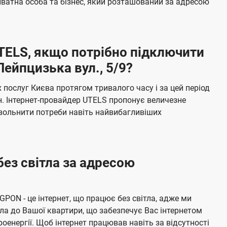
ватна особа та бізнес, який розташований за адресою
а
ч
е
UTELS, якщо потрібно підключити
н
ейпцизька вул., 5/9?
н
я
послуг Києва протягом тривалого часу і за цей період
н. Інтернет-провайдер UTELS пропонує величезне
овольнити потреби навіть найвибагливіших
без світла за адресою
 GPON - це інтернет, що працює без світла, адже ми
а до Вашої квартири, що забезпечує Вас інтернетом
енергії. Щоб інтернет працював навіть за відсутності