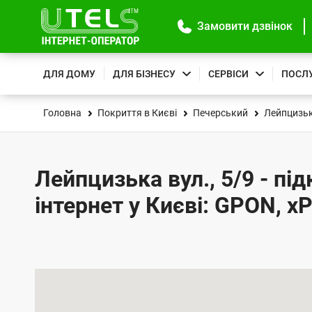
Замовити дзвінок
ДЛЯ ДОМУ
ДЛЯ БІЗНЕСУ
СЕРВІСИ
ПОСЛ
Головна
Покриття в Києві
Печерський
Лейпцизьк
Лейпцизька вул., 5/9 - пі
інтернет у Києві: GPON, x
К
а