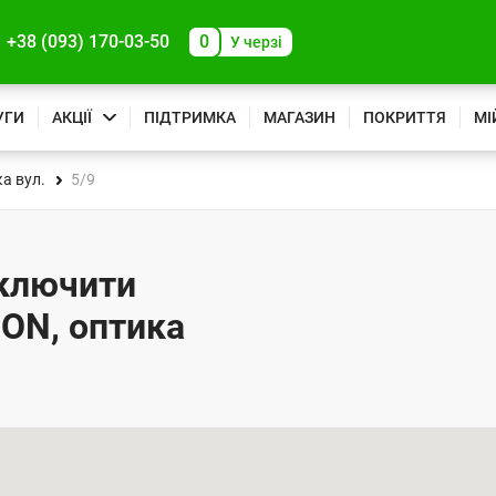
+38 (093) 170-03-50
0
У черзі
УГИ
АКЦІЇ
ПІДТРИМКА
МАГАЗИН
ПОКРИТТЯ
МІ
а вул.
5/9
дключити
PON, оптика