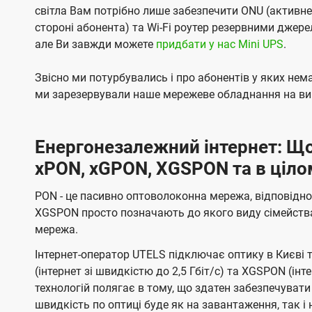
світла Вам потрібно лише забезпечити ONU (активн
стороні абонента) та Wi-Fi роутер резервними джер
але Ви завжди можете
придбати у нас Mini UPS
.
Звісно ми потурбувались і про абонентів у яких не
ми зарезервували наше мережеве обладнання на вип
Енергонезалежний інтернет: Що
xPON, xGPON, XGSPON та в ціло
PON - це пасивно оптоволоконна мережа, відповідно
XGSPON просто позначають до якого виду сімейств
мережа.
Інтернет-оператор UTELS підключає оптику в Києві 
(інтернет зі швидкістю до 2,5 Гбіт/с) та XGSPON (інт
технологій полягає в тому, що здатен забезпечувати
швидкість по оптиці буде як на завантаження, так 