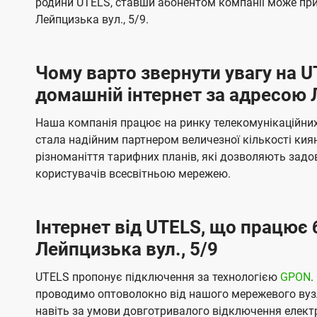
родини UTELS, ставши абонентом компанії може при
t
а
а
Лейпцизька вул., 5/9.
e
ч
ч
l
е
е
Чому варто звернути увагу на 
н
н
s
домашній інтернет за адресою Л
н
н
я
я
Наша компанія працює на ринку телекомунікаційних 
стала надійним партнером величезної кількості кия
різноманіття тарифних планів, які дозволяють зад
користувачів всесвітньою мережею.
Інтернет від UTELS, що працює 
Лейпцизька вул., 5/9
UTELS пропонує підключення за технологією
GPON
.
проводимо оптоволокно від нашого мережевого вузл
навіть за умови довготривалого відключення електро