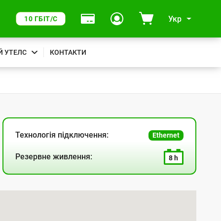
Укр
10 ГБІТ/С
Й УТЕЛС
КОНТАКТИ
Технологія підключення:
Ethernet
Резервне живлення:
8 h