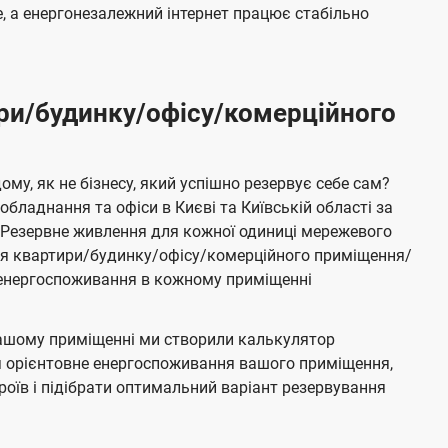
 а енергонезалежний інтернет працює стабільно
ри/будинку/офісу/комерційного
му, як не бізнесу, який успішно резервує себе сам?
бладнання та офіси в Києві та Київській області за
Резервне живлення для кожної одиниці мережевого
ня квартири/будинку/офісу/комерційного приміщення/
е енергоспоживання в кожному приміщенні
ашому приміщенні ми створили калькулятор
я орієнтовне енергоспоживання вашого приміщення,
роїв і підібрати оптимальний варіант резервування