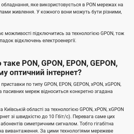
е обладнання, яке використовується в PON мережах на
елами живлення. У кожного вони можуть бути різними,
має можливості підключитись за технологією GPON, тож
адок відключень електроенергії.
 таке PON, GPON, EPON, GEPON,
му оптичний інтернет?
 приставки по типу GPON, EPON, GEPON, xPON, xGPON,
а пасивних мереж відноситься конкретно згадана
та Київській області за технологією GPON, xPON, xGPON
ернет зі швидкістю до 10 Гбіт/с). Перевага саме цих
 абонентів симетричним сигналом. Тобто гігабітна
і на вивантаження. За цими технологіями мережеве