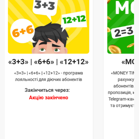
«3+3» | «6+6» | «12+12»
«MO
«3+3» | «6+6» | «12+12» - програма
«MONEY TIME»
лояльності для діючих абонентів
рахунку д
абонентів. 
Закінчиться через:
пропозиція, к
Акцію закінчено
Telegram-кана
та отримуєте