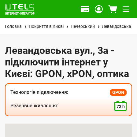
Головна
Покриття в Києві
Печерський
Левандовська ву
Левандовська вул., 3а -
підключити інтернет у
Києві: GPON, xPON, оптика
Технологія підключення:
GPON
Резервне живлення:
72 h
К