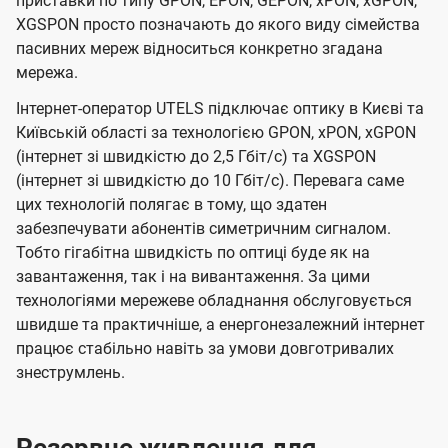
приставки по типу GPON, EPON, GEPON, xPON, xGPON,
XGSPON просто позначають до якого виду сімейства
пасивних мереж відноситься конкретно згадана
мережа.
Інтернет-оператор UTELS підключає оптику в Києві та
Київській області за технологією GPON, xPON, xGPON
(інтернет зі швидкістю до 2,5 Гбіт/с) та XGSPON
(інтернет зі швидкістю до 10 Гбіт/с). Перевага саме
цих технологій полягає в тому, що здатен
забезпечувати абонентів симетричним сигналом.
Тобто гігабітна швидкість по оптиці буде як на
завантаження, так і на вивантаження. За цими
технологіями мережеве обладнання обслуговується
швидше та практичніше, а енергонезалежний інтернет
працює стабільно навіть за умови довготривалих
знеструмлень.