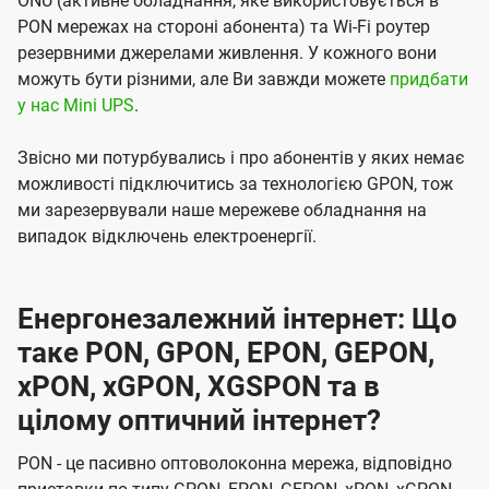
ONU (активне обладнання, яке використовується в
PON мережах на стороні абонента) та Wi-Fi роутер
резервними джерелами живлення. У кожного вони
можуть бути різними, але Ви завжди можете
придбати
у нас Mini UPS
.
Звісно ми потурбувались і про абонентів у яких немає
можливості підключитись за технологією GPON, тож
ми зарезервували наше мережеве обладнання на
випадок відключень електроенергії.
Енергонезалежний інтернет: Що
таке PON, GPON, EPON, GEPON,
xPON, xGPON, XGSPON та в
цілому оптичний інтернет?
PON - це пасивно оптоволоконна мережа, відповідно