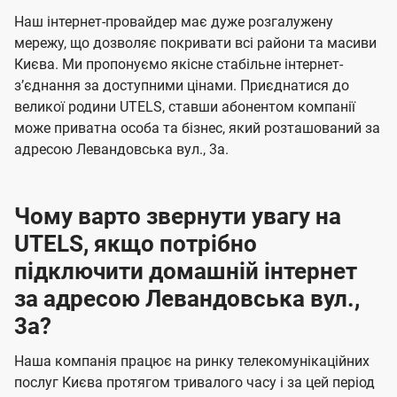
U
е
е
Наш інтернет-провайдер має дуже розгалужену
t
н
н
мережу, що дозволяє покривати всі райони та масиви
e
Києва. Ми пропонуємо якісне стабільне інтернет-
н
н
l
зʼєднання за доступними цінами. Приєднатися до
я
я
великої родини UTELS, ставши абонентом компанії
s
може приватна особа та бізнес, який розташований за
адресою Левандовська вул., 3а.
Чому варто звернути увагу на
UTELS, якщо потрібно
підключити домашній інтернет
за адресою Левандовська вул.,
3а?
Наша компанія працює на ринку телекомунікаційних
послуг Києва протягом тривалого часу і за цей період