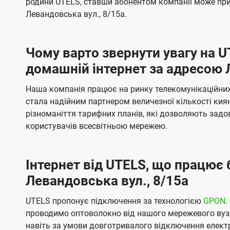
родини UTELS, ставши абонентом компанії може при
t
а
а
Левандовська вул., 8/15а.
e
ч
ч
l
е
е
Чому варто звернути увагу на 
н
н
s
домашній інтернет за адресою 
н
н
я
я
Наша компанія працює на ринку телекомунікаційних 
стала надійним партнером величезної кількості кия
різноманіття тарифних планів, які дозволяють зад
користувачів всесвітньою мережею.
Інтернет від UTELS, що працює 
Левандовська вул., 8/15а
UTELS пропонує підключення за технологією
GPON
.
проводимо оптоволокно від нашого мережевого вузл
навіть за умови довготривалого відключення електро