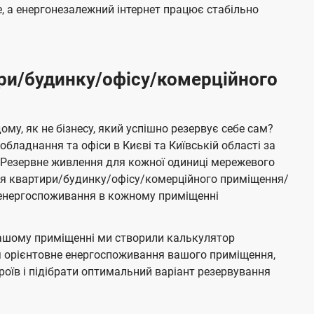
 а енергонезалежний інтернет працює стабільно
ри/будинку/офісу/комерційного
му, як не бізнесу, який успішно резервує себе сам?
бладнання та офіси в Києві та Київській області за
Резервне живлення для кожної одиниці мережевого
ня квартири/будинку/офісу/комерційного приміщення/
е енергоспоживання в кожному приміщенні
ашому приміщенні ми створили калькулятор
я орієнтовне енергоспоживання вашого приміщення,
роїв і підібрати оптимальний варіант резервування