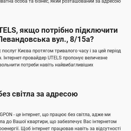
ватна особа та бізнес, який розташований за адресою
а
ч
е
UTELS, якщо потрібно підключити
н
Левандовська вул., 8/15а?
н
я
послуг Києва протягом тривалого часу і за цей період
н. Інтернет-провайдер UTELS пропонує величезне
овольнити потреби навіть найвибагливіших
без світла за адресою
 GPON - це інтернет, що працює без світла, адже ми
а до Вашої квартири, що забезпечує Вас інтернетом
енергії. Щоб інтернет працював навіть за відсутності