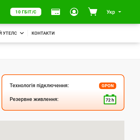
Укр
10 ГБІТ/С
Й УТЕЛС
КОНТАКТИ
Технологія підключення:
GPON
Резервне живлення:
72 h