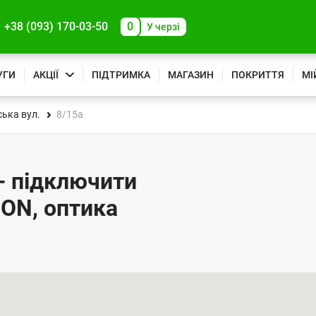
+38 (093) 170-03-50
0
У черзі
УГИ
АКЦІЇ
ПІДТРИМКА
МАГАЗИН
ПОКРИТТЯ
МІ
ька вул.
8/15а
 - підключити
PON, оптика