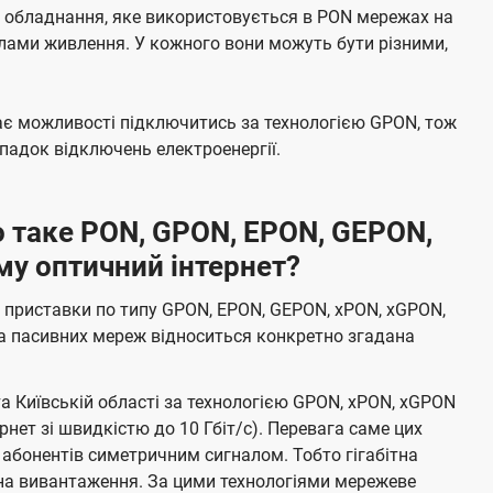
е обладнання, яке використовується в PON мережах на
елами живлення. У кожного вони можуть бути різними,
має можливості підключитись за технологією GPON, тож
адок відключень електроенергії.
 таке PON, GPON, EPON, GEPON,
му оптичний інтернет?
 приставки по типу GPON, EPON, GEPON, xPON, xGPON,
а пасивних мереж відноситься конкретно згадана
та Київській області за технологією GPON, xPON, xGPON
ернет зі швидкістю до 10 Гбіт/с). Перевага саме цих
 абонентів симетричним сигналом. Тобто гігабітна
і на вивантаження. За цими технологіями мережеве