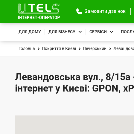
Замовити дзвінок
ДЛЯ ДОМУ
ДЛЯ БІЗНЕСУ
СЕРВІСИ
ПОСЛ
Головна
Покриття в Києві
Печерський
Левандовс
Левандовська вул., 8/15а
інтернет у Києві: GPON, x
К
а