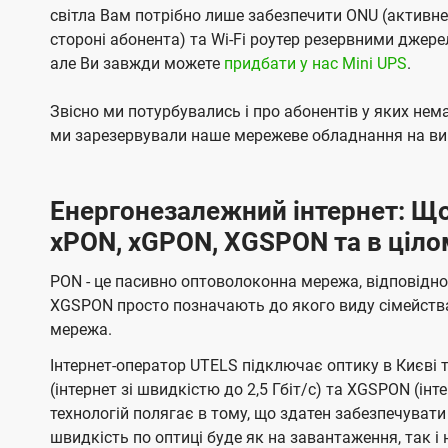
світла Вам потрібно лише забезпечити ONU (активн
стороні абонента) та Wi-Fi роутер резервними джер
але Ви завжди можете
придбати у нас Mini UPS
.
Звісно ми потурбувались і про абонентів у яких не
ми зарезервували наше мережеве обладнання на вип
Енергонезалежний інтернет: Що
xPON, xGPON, XGSPON та в ціло
PON - це пасивно оптоволоконна мережа, відповідно
XGSPON просто позначають до якого виду сімейств
мережа.
Інтернет-оператор UTELS підключає оптику в Києві 
(інтернет зі швидкістю до 2,5 Гбіт/с) та XGSPON (інт
технологій полягає в тому, що здатен забезпечувати
швидкість по оптиці буде як на завантаження, так 