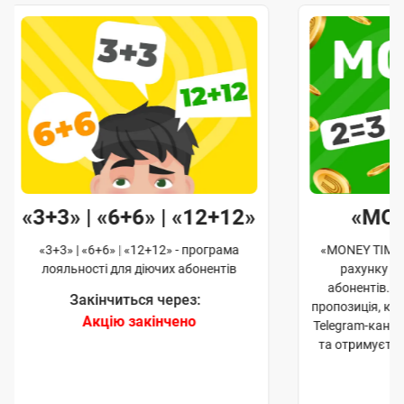
«3+3» | «6+6» | «12+12»
«MO
«3+3» | «6+6» | «12+12» - програма
«MONEY TIME»
лояльності для діючих абонентів
рахунку д
абонентів. 
Закінчиться через:
пропозиція, к
Акцію закінчено
Telegram-кана
та отримуєте