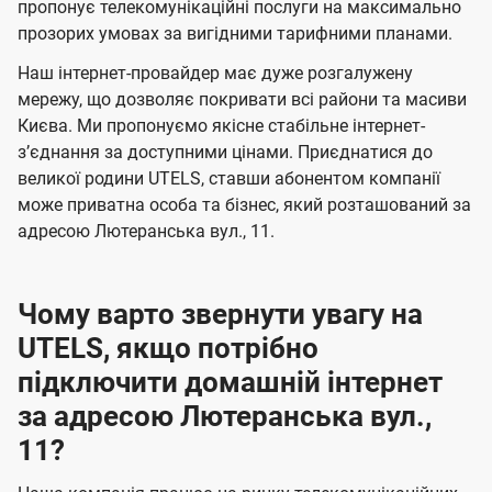
а
а
пропонує телекомунікаційні послуги на максимально
ї
прозорих умовах за вигідними тарифними планами.
ч
ч
U
е
е
Наш інтернет-провайдер має дуже розгалужену
t
н
н
мережу, що дозволяє покривати всі райони та масиви
e
Києва. Ми пропонуємо якісне стабільне інтернет-
н
н
l
зʼєднання за доступними цінами. Приєднатися до
я
я
великої родини UTELS, ставши абонентом компанії
s
може приватна особа та бізнес, який розташований за
адресою Лютеранська вул., 11.
Чому варто звернути увагу на
UTELS, якщо потрібно
підключити домашній інтернет
за адресою Лютеранська вул.,
11?