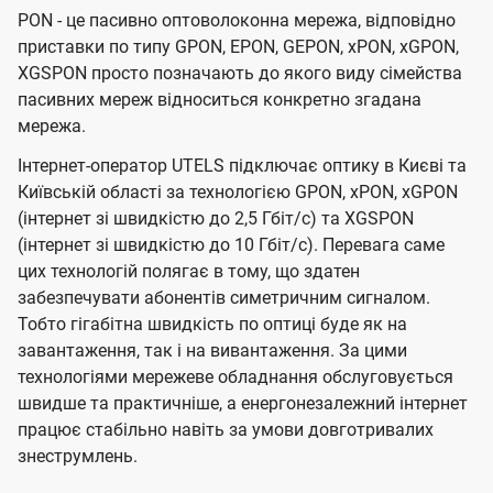
PON - це пасивно оптоволоконна мережа, відповідно
приставки по типу GPON, EPON, GEPON, xPON, xGPON,
XGSPON просто позначають до якого виду сімейства
пасивних мереж відноситься конкретно згадана
мережа.
Інтернет-оператор UTELS підключає оптику в Києві та
Київській області за технологією GPON, xPON, xGPON
(інтернет зі швидкістю до 2,5 Гбіт/с) та XGSPON
(інтернет зі швидкістю до 10 Гбіт/с). Перевага саме
цих технологій полягає в тому, що здатен
забезпечувати абонентів симетричним сигналом.
Тобто гігабітна швидкість по оптиці буде як на
завантаження, так і на вивантаження. За цими
технологіями мережеве обладнання обслуговується
швидше та практичніше, а енергонезалежний інтернет
працює стабільно навіть за умови довготривалих
знеструмлень.