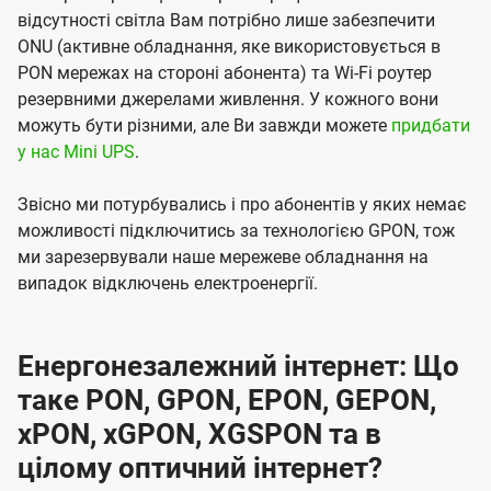
відсутності світла Вам потрібно лише забезпечити
ONU (активне обладнання, яке використовується в
PON мережах на стороні абонента) та Wi-Fi роутер
резервними джерелами живлення. У кожного вони
можуть бути різними, але Ви завжди можете
придбати
у нас Mini UPS
.
Звісно ми потурбувались і про абонентів у яких немає
можливості підключитись за технологією GPON, тож
ми зарезервували наше мережеве обладнання на
випадок відключень електроенергії.
Енергонезалежний інтернет: Що
таке PON, GPON, EPON, GEPON,
xPON, xGPON, XGSPON та в
цілому оптичний інтернет?