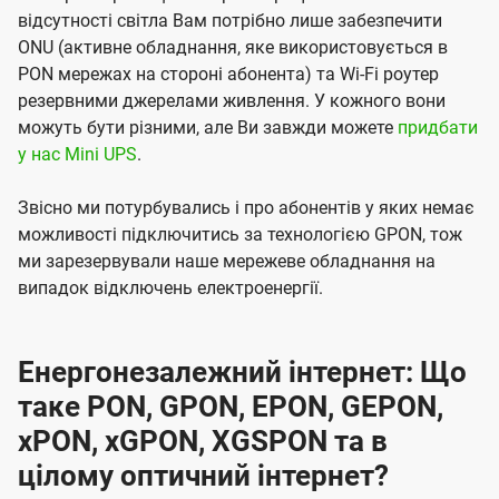
відсутності світла Вам потрібно лише забезпечити
ONU (активне обладнання, яке використовується в
PON мережах на стороні абонента) та Wi-Fi роутер
резервними джерелами живлення. У кожного вони
можуть бути різними, але Ви завжди можете
придбати
у нас Mini UPS
.
Звісно ми потурбувались і про абонентів у яких немає
можливості підключитись за технологією GPON, тож
ми зарезервували наше мережеве обладнання на
випадок відключень електроенергії.
Енергонезалежний інтернет: Що
таке PON, GPON, EPON, GEPON,
xPON, xGPON, XGSPON та в
цілому оптичний інтернет?