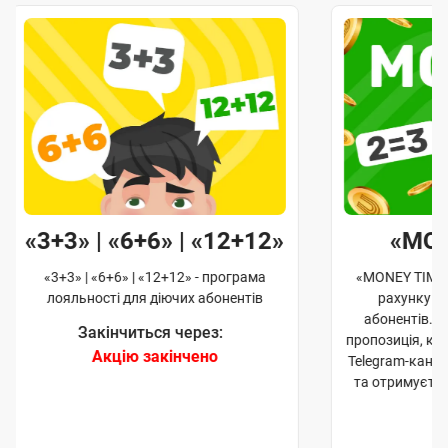
«3+3» | «6+6» | «12+12»
«MO
«3+3» | «6+6» | «12+12» - програма
«MONEY TIME»
лояльності для діючих абонентів
рахунку д
абонентів. 
Закінчиться через:
пропозиція, к
Акцію закінчено
Telegram-кана
та отримуєте