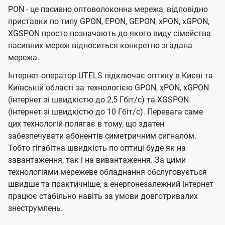
PON - це пасивно оптоволоконна мережа, відповідно
приставки по типу GPON, EPON, GEPON, xPON, xGPON,
XGSPON просто позначають до якого виду сімейства
пасивних мереж відноситься конкретно згадана
мережа.
Інтернет-оператор UTELS підключає оптику в Києві та
Київській області за технологією GPON, xPON, xGPON
(інтернет зі швидкістю до 2,5 Гбіт/с) та XGSPON
(інтернет зі швидкістю до 10 Гбіт/с). Перевага саме
цих технологій полягає в тому, що здатен
забезпечувати абонентів симетричним сигналом.
Тобто гігабітна швидкість по оптиці буде як на
завантаження, так і на вивантаження. За цими
технологіями мережеве обладнання обслуговується
швидше та практичніше, а енергонезалежний інтернет
працює стабільно навіть за умови довготривалих
знеструмлень.