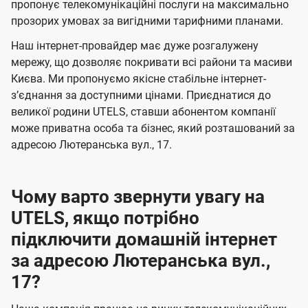
а
а
пропонує телекомунікаційні послуги на максимально
ї
прозорих умовах за вигідними тарифними планами.
ч
ч
U
е
е
Наш інтернет-провайдер має дуже розгалужену
t
н
н
мережу, що дозволяє покривати всі райони та масиви
e
Києва. Ми пропонуємо якісне стабільне інтернет-
н
н
l
зʼєднання за доступними цінами. Приєднатися до
я
я
великої родини UTELS, ставши абонентом компанії
s
може приватна особа та бізнес, який розташований за
адресою Лютеранська вул., 17.
Чому варто звернути увагу на
UTELS, якщо потрібно
підключити домашній інтернет
за адресою Лютеранська вул.,
17?