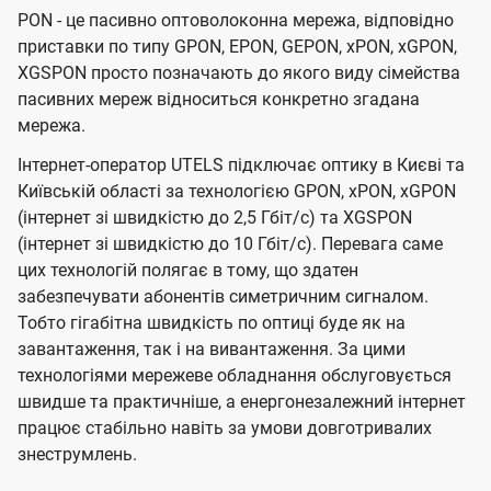
PON - це пасивно оптоволоконна мережа, відповідно
приставки по типу GPON, EPON, GEPON, xPON, xGPON,
XGSPON просто позначають до якого виду сімейства
пасивних мереж відноситься конкретно згадана
мережа.
Інтернет-оператор UTELS підключає оптику в Києві та
Київській області за технологією GPON, xPON, xGPON
(інтернет зі швидкістю до 2,5 Гбіт/с) та XGSPON
(інтернет зі швидкістю до 10 Гбіт/с). Перевага саме
цих технологій полягає в тому, що здатен
забезпечувати абонентів симетричним сигналом.
Тобто гігабітна швидкість по оптиці буде як на
завантаження, так і на вивантаження. За цими
технологіями мережеве обладнання обслуговується
швидше та практичніше, а енергонезалежний інтернет
працює стабільно навіть за умови довготривалих
знеструмлень.