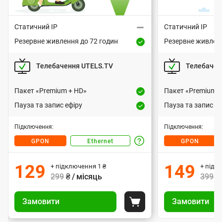
Вартість підключення
Варт
н
н
499 грн або 1 грн за умови передоплати
499 грн або 1 гр
Статичний IP
Статичний IP
я
за 3 місяці згідно з регулярною вартістю
за 3 місяці згідн
Резервне живлення до 72 годин
Резервне живленн
Р
Р
тарифного плану.
д
Т
е
Т
е
— підключення оптичним
«GPON»
— підключенн
о
Телебачення UTELS.TV
Телебачен
з
з
и
и
кабелем. Сучасна технологія
кабелем.
е
е
м
підключення. Інтернет, що працює
підключення. 
п
п
р
р
Пакет «Premium + HD»
Пакет «Premium +
без світла.
входить у
ONU 
е
п
в
п
в
ва
Пауза та запис ефіру
Пауза та запис еф
н
н
: 72 години.
Резервне живлення
р
а
а
е
е
: 72 годин
В
В
к
к
— підключення
«Ethernet»
е
Підключення:
Підключення:
ж
ж
а
а
восьмижильним кабелем
— під
е
и
е
и
GPON
Ethernet
GPON
ж
Д
р
р
преміальної якості.
вось
і
в
в
т
т
з
і
і
і
л
л
н
: 8-24 години.
Резервне живлення
129
149
+ підключення
1
₴
+ підк
у
у
а
а
а
е
е
І
т
: 8-24 годин
299
₴ / місяць
399
₴
и
н
н
і
н
і
н
с
н
У
У
я
н
н
т
т
н
н
п
Замовити
Назад
Замовити
п
я
п
я
о
т
и
и
Покласти до корзини
т
т
д
д
д
р
р
р
п
п
о