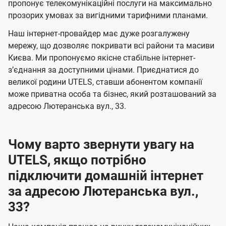
а
а
пропонує телекомунікаційні послуги на максимально
ї
прозорих умовах за вигідними тарифними планами.
ч
ч
U
е
е
Наш інтернет-провайдер має дуже розгалужену
t
н
н
мережу, що дозволяє покривати всі райони та масиви
e
Києва. Ми пропонуємо якісне стабільне інтернет-
н
н
l
зʼєднання за доступними цінами. Приєднатися до
я
я
великої родини UTELS, ставши абонентом компанії
s
може приватна особа та бізнес, який розташований за
адресою Лютеранська вул., 33.
Чому варто звернути увагу на
UTELS, якщо потрібно
підключити домашній інтернет
за адресою Лютеранська вул.,
33?