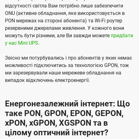
відсутності світла Вам потрібно лише забезпечити
ONU (активне обладнання, яке використовується в
PON мережах на стороні абонента) та Wi-Fi роутер
резервними джерелами живлення. У кожного вони
можуть бути різними, але Ви завжди можете
придбати
у нас Mini UPS
.
Звісно ми потурбувались і про абонентів у яких немає
можливості підключитись за технологією GPON, тож
ми зарезервували наше мережеве обладнання на
випадок відключень електроенергії.
Енергонезалежний інтернет: Що
таке PON, GPON, EPON, GEPON,
xPON, xGPON, XGSPON та в
цілому оптичний інтернет?