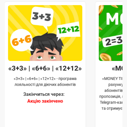
«3+3» | «6+6» | «12+12»
«MO
«3+3» | «6+6» | «12+12» - програма
«MONEY TIME»
лояльності для діючих абонентів
рахунку д
абонентів. 
Закінчиться через:
пропозиція, к
Акцію закінчено
Telegram-кана
та отримуєте