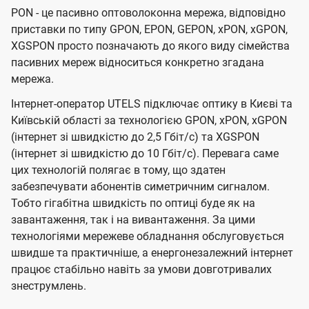
PON - це пасивно оптоволоконна мережа, відповідно
приставки по типу GPON, EPON, GEPON, xPON, xGPON,
XGSPON просто позначають до якого виду сімейства
пасивних мереж відноситься конкретно згадана
мережа.
Інтернет-оператор UTELS підключає оптику в Києві та
Київській області за технологією GPON, xPON, xGPON
(інтернет зі швидкістю до 2,5 Гбіт/с) та XGSPON
(інтернет зі швидкістю до 10 Гбіт/с). Перевага саме
цих технологій полягає в тому, що здатен
забезпечувати абонентів симетричним сигналом.
Тобто гігабітна швидкість по оптиці буде як на
завантаження, так і на вивантаження. За цими
технологіями мережеве обладнання обслуговується
швидше та практичніше, а енергонезалежний інтернет
працює стабільно навіть за умови довготривалих
знеструмлень.