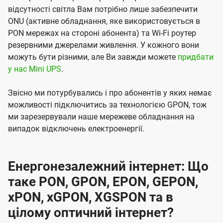
відсутності світла Вам потрібно лише забезпечити
ONU (активне обладнання, яке використовується в
PON мережах на стороні абонента) та Wi-Fi роутер
резервними джерелами живлення. У кожного вони
можуть бути різними, але Ви завжди можете
придбати
у нас Mini UPS
.
Звісно ми потурбувались і про абонентів у яких немає
можливості підключитись за технологією GPON, тож
ми зарезервували наше мережеве обладнання на
випадок відключень електроенергії.
Енергонезалежний інтернет: Що
таке PON, GPON, EPON, GEPON,
xPON, xGPON, XGSPON та в
цілому оптичний інтернет?