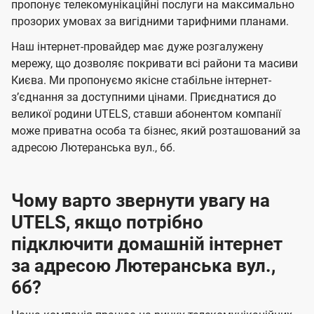
а
а
пропонує телекомунікаційні послуги на максимально
ї
прозорих умовах за вигідними тарифними планами.
ч
ч
U
е
е
Наш інтернет-провайдер має дуже розгалужену
t
н
н
мережу, що дозволяє покривати всі райони та масиви
e
Києва. Ми пропонуємо якісне стабільне інтернет-
н
н
l
зʼєднання за доступними цінами. Приєднатися до
я
я
великої родини UTELS, ставши абонентом компанії
s
може приватна особа та бізнес, який розташований за
адресою Лютеранська вул., 6б.
Чому варто звернути увагу на
UTELS, якщо потрібно
підключити домашній інтернет
за адресою Лютеранська вул.,
6б?