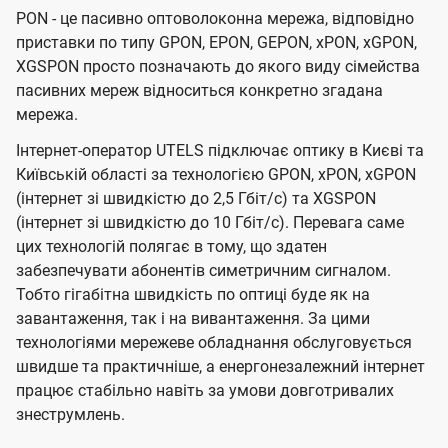
PON - це пасивно оптоволоконна мережа, відповідно
приставки по типу GPON, EPON, GEPON, xPON, xGPON,
XGSPON просто позначають до якого виду сімейства
пасивних мереж відноситься конкретно згадана
мережа.
Інтернет-оператор UTELS підключає оптику в Києві та
Київській області за технологією GPON, xPON, xGPON
(інтернет зі швидкістю до 2,5 Гбіт/с) та XGSPON
(інтернет зі швидкістю до 10 Гбіт/с). Перевага саме
цих технологій полягає в тому, що здатен
забезпечувати абонентів симетричним сигналом.
Тобто гігабітна швидкість по оптиці буде як на
завантаження, так і на вивантаження. За цими
технологіями мережеве обладнання обслуговується
швидше та практичніше, а енергонезалежний інтернет
працює стабільно навіть за умови довготривалих
знеструмлень.