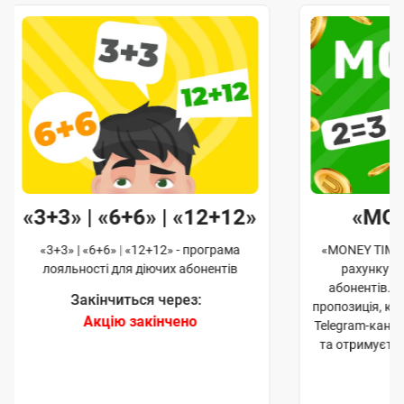
«3+3» | «6+6» | «12+12»
«MO
«3+3» | «6+6» | «12+12» - програма
«MONEY TIME»
лояльності для діючих абонентів
рахунку д
абонентів. 
Закінчиться через:
пропозиція, к
Акцію закінчено
Telegram-кана
та отримуєте