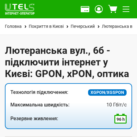
Головна
Покриття в Києві
Печерський
Лютеранська вул
Лютеранська вул., 6б -
підключити інтернет у
Києві: GPON, xPON, оптика
Технологія підключення:
XGPON/XGSPON
Максимальна швидкість:
10 Гбіт/с
Резервне живлення:
96 h