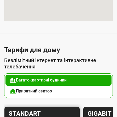
т
т
я
п
о
с
л
Тарифи для дому
у
Безлімітний інтернет та інтерактивне
г
телебачення
о
Багатоквартирні будинки
ю
п
Приватний сектор
і
д
Т
Т
STANDART
GIGABIT
к