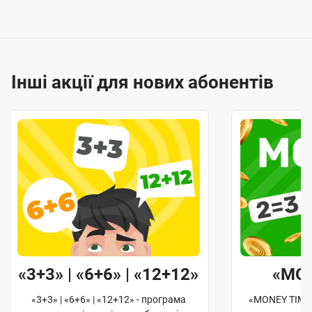
Інші акції для нових абонентів
«3+3» | «6+6» | «12+12»
«MO
«3+3» | «6+6» | «12+12» - програма
«MONEY TIME»