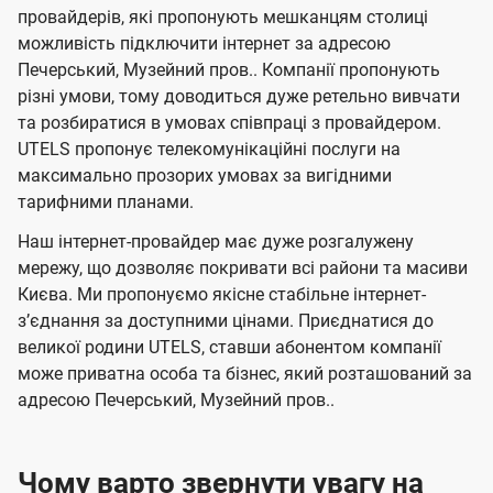
е
е
провайдерів, які пропонують мешканцям столиці
п
е
е
н
н
можливість підключити інтернет за адресою
л
л
а
н
н
Печерський, Музейний пров.. Компанії пропонують
я
я
е
е
н
різні умови, тому доводиться дуже ретельно вивчати
м
м
б
б
і
та розбиратися в умовах співпраці з провайдером.
а
а
UTELS пропонує телекомунікаційні послуги на
ї
максимально прозорих умовах за вигідними
ч
ч
U
тарифними планами.
е
е
t
н
н
Наш інтернет-провайдер має дуже розгалужену
e
мережу, що дозволяє покривати всі райони та масиви
н
н
l
Києва. Ми пропонуємо якісне стабільне інтернет-
я
я
зʼєднання за доступними цінами. Приєднатися до
s
великої родини UTELS, ставши абонентом компанії
може приватна особа та бізнес, який розташований за
адресою Печерський, Музейний пров..
Чому варто звернути увагу на