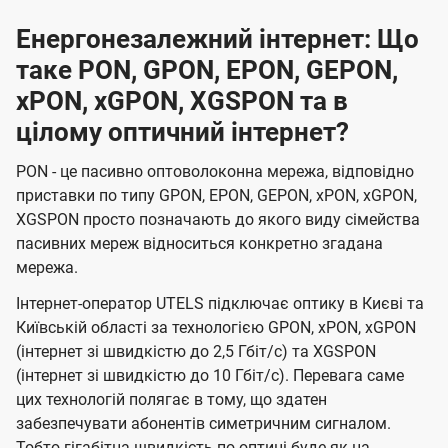
Енергонезалежний інтернет: Що
таке PON, GPON, EPON, GEPON,
xPON, xGPON, XGSPON та в
цілому оптичний інтернет?
PON - це пасивно оптоволоконна мережа, відповідно
приставки по типу GPON, EPON, GEPON, xPON, xGPON,
XGSPON просто позначають до якого виду сімейства
пасивних мереж відноситься конкретно згадана
мережа.
Інтернет-оператор UTELS підключає оптику в Києві та
Київській області за технологією GPON, xPON, xGPON
(інтернет зі швидкістю до 2,5 Гбіт/с) та XGSPON
(інтернет зі швидкістю до 10 Гбіт/с). Перевага саме
цих технологій полягає в тому, що здатен
забезпечувати абонентів симетричним сигналом.
Тобто гігабітна швидкість по оптиці буде як на