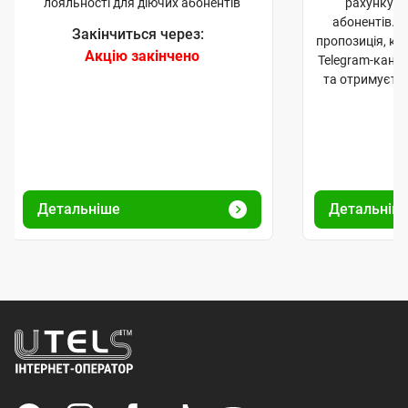
лояльності для діючих абонентів
рахунку д
абонентів. 
Закінчиться через:
пропозиція, к
Акцію закінчено
Telegram-кана
та отримуєте
Детальніше
Детальніш