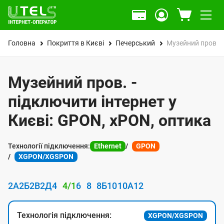
Головна
Покриття в Києві
Печерський
Музейний пров.
Музейний пров. -
підключити інтернет у
Києві: GPON, xPON, оптика
Технології підключення:
Ethernet
GPON
XGPON/XGSPON
2А
2Б
2В
2Д
4
4/1
6
8
8Б
10
10А
12
Технологія підключення:
XGPON/XGSPON