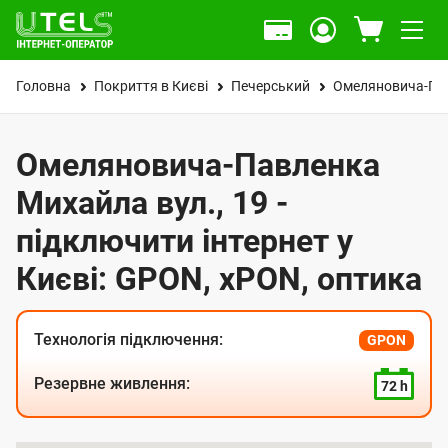
Головна
Покриття в Києві
Печерський
Омеляновича-Пав
Омеляновича-Павленка
Михайла вул., 19 -
підключити інтернет у
Києві: GPON, xPON, оптика
Технологія підключення:
GPON
Резервне живлення:
72 h