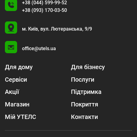
+38 (044) 599-99-52
+38 (093) 170-03-50
U
м. Київ,
вул. Лютеранська, 9/9
A
office@utels.ua
Для дому
Для бізнесу
Сервіси
Послуги
Акції
Підтримка
Магазин
Покриття
Мій УТЕЛС
Контакти