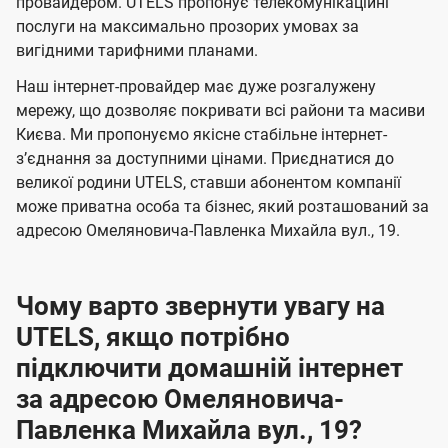
а
а
провайдером. UTELS пропонує телекомунікаційні
ї
послуги на максимально прозорих умовах за
ч
ч
U
вигідними тарифними планами.
е
е
t
н
н
Наш інтернет-провайдер має дуже розгалужену
e
мережу, що дозволяє покривати всі райони та масиви
н
н
l
Києва. Ми пропонуємо якісне стабільне інтернет-
я
я
зʼєднання за доступними цінами. Приєднатися до
s
великої родини UTELS, ставши абонентом компанії
може приватна особа та бізнес, який розташований за
адресою Омеляновича-Павленка Михайла вул., 19.
Чому варто звернути увагу на
UTELS, якщо потрібно
підключити домашній інтернет
за адресою Омеляновича-
Павленка Михайла вул., 19?