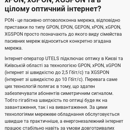
цілому оптичний інтернет?
PON - це пасивно оптоволоконна мережа, відповідно
приставки по типу GPON, EPON, GEPON, xPON, xGPON,
XGSPON просто позначають до якого виду сімейства
пасивних мереж відноситься конкретно згадана
мережа.
Інтернет-оператор UTELS підключає оптику в Києві та
Київській області за технологією GPON, xPON, xGPON
(інтернет зі швидкістю до 2,5 Гбіт/с) та XGSPON
(інтернет зі швидкістю до 10 Гбіт/с). Перевага саме
цих технологій полягає в тому, що здатен
забезпечувати абонентів симетричним сигналом.
Тобто гігабітна швидкість по оптиці буде як на
завантаження, так і на вивантаження. За цими
технологіями мережеве обладнання обслуговується
швидше та практичніше, а енергонезалежний інтернет
працює стабільно навіть за умови довготривалих