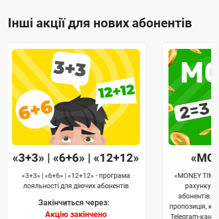
Інші акції для нових абонентів
«3+3» | «6+6» | «12+12»
«MO
«3+3» | «6+6» | «12+12» - програма
«MONEY TIME»
лояльності для діючих абонентів
рахунку д
абонентів. 
Закінчиться через:
пропозиція, к
Акцію закінчено
Telegram-кана