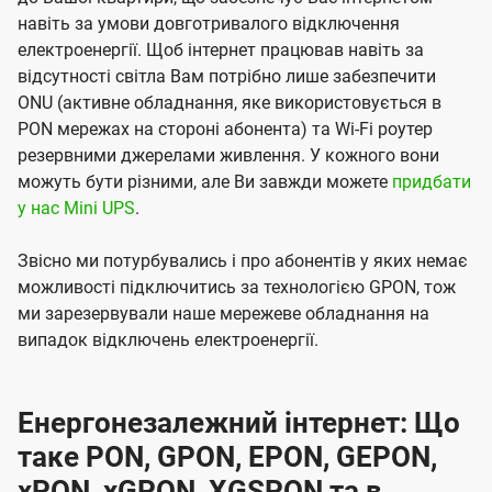
навіть за умови довготривалого відключення
електроенергії. Щоб інтернет працював навіть за
відсутності світла Вам потрібно лише забезпечити
ONU (активне обладнання, яке використовується в
PON мережах на стороні абонента) та Wi-Fi роутер
резервними джерелами живлення. У кожного вони
можуть бути різними, але Ви завжди можете
придбати
у нас Mini UPS
.
Звісно ми потурбувались і про абонентів у яких немає
можливості підключитись за технологією GPON, тож
ми зарезервували наше мережеве обладнання на
випадок відключень електроенергії.
Енергонезалежний інтернет: Що
таке PON, GPON, EPON, GEPON,
xPON, xGPON, XGSPON та в