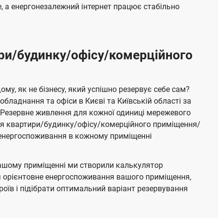
 а енергонезалежний інтернет працює стабільно
ри/будинку/офісу/комерційного
му, як не бізнесу, який успішно резервує себе сам?
бладнання та офіси в Києві та Київській області за
Резервне живлення для кожної одиниці мережевого
ня квартири/будинку/офісу/комерційного приміщення/
е енергоспоживання в кожному приміщенні
ашому приміщенні ми створили калькулятор
я орієнтовне енергоспоживання вашого приміщення,
роїв і підібрати оптимальний варіант резервування