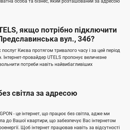
ватна особа та бізнес, який розташований за адресою
а
ч
е
UTELS, якщо потрібно підключити
н
Предславинська вул., 34б?
н
я
послуг Києва протягом тривалого часу і за цей період
н. Інтернет-провайдер UTELS пропонує величезне
овольнити потреби навіть найвибагливіших
без світла за адресою
 GPON - це інтернет, що працює без світла, адже ми
а до Вашої квартири, що забезпечує Вас інтернетом
енергії. Щоб інтернет працював навіть за відсутності