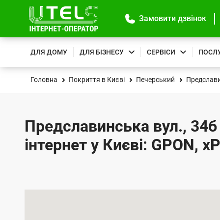
Замовити дзвінок
ДЛЯ ДОМУ
ДЛЯ БІЗНЕСУ
СЕРВІСИ
ПОСЛ
Головна
Покриття в Києві
Печерський
Предслави
Предславинська вул., 34б
інтернет у Києві: GPON, x
К
а