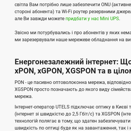
світла Вам потрібно лише забезпечити ONU (активн
стороні абонента) та Wi-Fi роутер резервними джер
але Ви завжди можете
придбати у нас Mini UPS
.
Звісно ми потурбувались і про абонентів у яких не
ми зарезервували наше мережеве обладнання на вип
Енергонезалежний інтернет: Що
xPON, xGPON, XGSPON та в ціло
PON - це пасивно оптоволоконна мережа, відповідно
XGSPON просто позначають до якого виду сімейств
мережа.
Інтернет-оператор UTELS підключає оптику в Києві 
(інтернет зі швидкістю до 2,5 Гбіт/с) та XGSPON (інт
технологій полягає в тому, що здатен забезпечувати
швидкість по оптиці буде як на завантаження, так 