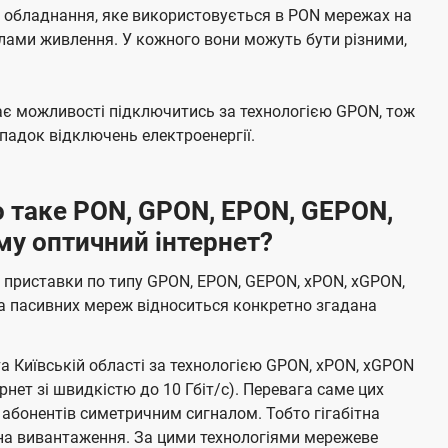
е обладнання, яке використовується в PON мережах на
елами живлення. У кожного вони можуть бути різними,
має можливості підключитись за технологією GPON, тож
адок відключень електроенергії.
 таке PON, GPON, EPON, GEPON,
му оптичний інтернет?
 приставки по типу GPON, EPON, GEPON, xPON, xGPON,
а пасивних мереж відноситься конкретно згадана
та Київській області за технологією GPON, xPON, xGPON
ернет зі швидкістю до 10 Гбіт/с). Перевага саме цих
 абонентів симетричним сигналом. Тобто гігабітна
і на вивантаження. За цими технологіями мережеве