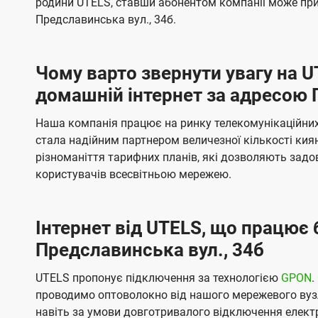
родини UTELS, ставши абонентом компанії може при
t
а
а
Предславинська вул., 34б.
e
ч
ч
l
е
е
Чому варто звернути увагу на 
н
н
s
домашній інтернет за адресою 
н
н
я
я
Наша компанія працює на ринку телекомунікаційних 
стала надійним партнером величезної кількості кия
різноманіття тарифних планів, які дозволяють зад
користувачів всесвітньою мережею.
Інтернет від UTELS, що працює 
Предславинська вул., 34б
UTELS пропонує підключення за технологією
GPON
.
проводимо оптоволокно від нашого мережевого вузл
навіть за умови довготривалого відключення електро