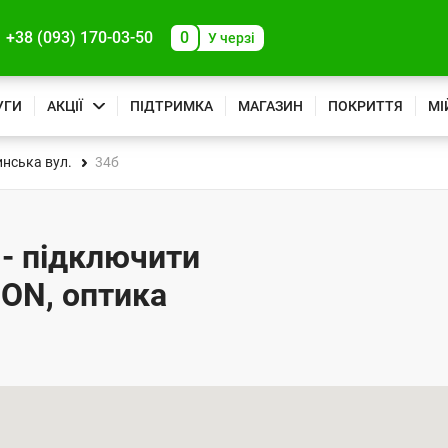
+38 (093) 170-03-50
0
У черзі
УГИ
АКЦІЇ
ПІДТРИМКА
МАГАЗИН
ПОКРИТТЯ
МІ
нська вул.
34б
 - підключити
PON, оптика