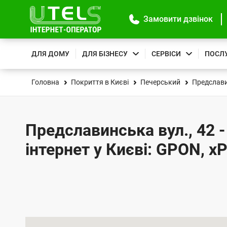
Замовити дзвінок
ДЛЯ ДОМУ
ДЛЯ БІЗНЕСУ
СЕРВІСИ
ПОСЛ
Головна
Покриття в Києві
Печерський
Предслави
Предславинська вул., 42 
інтернет у Києві: GPON, x
К