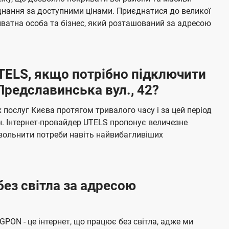
я
е
єднання за доступними цінами. Приєднатися до великої
м
б
ватна особа та бізнес, який розташований за адресою
а
ч
е
UTELS, якщо потрібно підключити
н
Предславинська вул., 42?
н
я
послуг Києва протягом тривалого часу і за цей період
н. Інтернет-провайдер UTELS пропонує величезне
овольнити потреби навіть найвибагливіших
без світла за адресою
 GPON - це інтернет, що працює без світла, адже ми