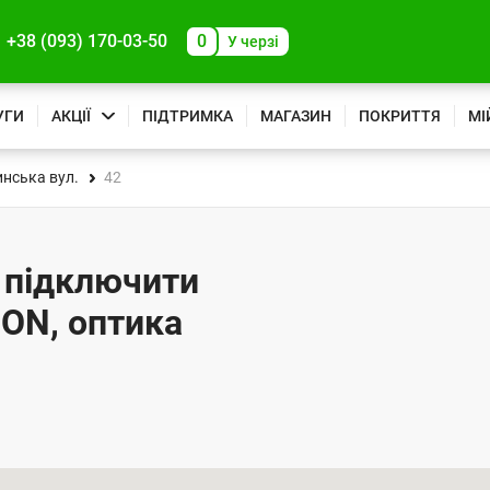
+38 (093) 170-03-50
0
У черзі
УГИ
АКЦІЇ
ПІДТРИМКА
МАГАЗИН
ПОКРИТТЯ
МІ
нська вул.
42
- підключити
PON, оптика