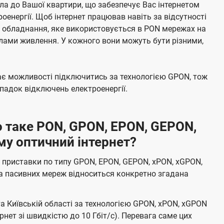
а до Вашої квартири, що забезпечує Вас інтернетом
енергії. Щоб інтернет працював навіть за відсутності
е обладнання, яке використовується в PON мережах на
елами живлення. У кожного вони можуть бути різними,
має можливості підключитись за технологією GPON, тож
адок відключень електроенергії.
 таке PON, GPON, EPON, GEPON,
му оптичний інтернет?
 приставки по типу GPON, EPON, GEPON, xPON, xGPON,
а пасивних мереж відноситься конкретно згадана
та Київській області за технологією GPON, xPON, xGPON
ернет зі швидкістю до 10 Гбіт/с). Перевага саме цих