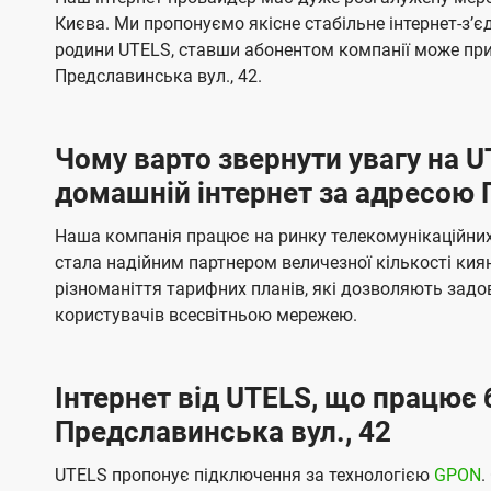
ї
я
я
е
е
Києва. Ми пропонуємо якісне стабільне інтернет-зʼ
U
м
м
б
б
родини UTELS, ставши абонентом компанії може при
t
а
а
Предславинська вул., 42.
e
ч
ч
l
е
е
Чому варто звернути увагу на 
н
н
s
домашній інтернет за адресою 
н
н
я
я
Наша компанія працює на ринку телекомунікаційних 
стала надійним партнером величезної кількості кия
різноманіття тарифних планів, які дозволяють зад
користувачів всесвітньою мережею.
Інтернет від UTELS, що працює 
Предславинська вул., 42
UTELS пропонує підключення за технологією
GPON
.