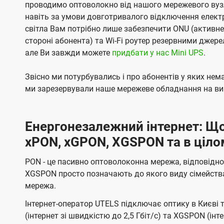
проводимо оптоволокно від нашого мережевого вузл
навіть за умови довготривалого відключення електро
світла Вам потрібно лише забезпечити ONU (активн
стороні абонента) та Wi-Fi роутер резервними джер
але Ви завжди можете
придбати у нас Mini UPS
.
Звісно ми потурбувались і про абонентів у яких не
ми зарезервували наше мережеве обладнання на вип
Енергонезалежний інтернет: Що
xPON, xGPON, XGSPON та в ціло
PON - це пасивно оптоволоконна мережа, відповідно
XGSPON просто позначають до якого виду сімейств
мережа.
Інтернет-оператор UTELS підключає оптику в Києві 
(інтернет зі швидкістю до 2,5 Гбіт/с) та XGSPON (інт