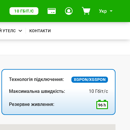
Укр
10 ГБІТ/С
Й УТЕЛС
КОНТАКТИ
Технологія підключення:
XGPON/XGSPON
Максимальна швидкість:
10 Гбіт/с
Резервне живлення:
96 h