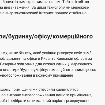
 абонентів симетричним сигналом. Тобто гігабітна
і на вивантаження. За цими технологіями мережеве
 а енергонезалежний інтернет працює стабільно
ри/будинку/офісу/комерційного
му, як не бізнесу, який успішно резервує себе сам?
бладнання та офіси в Києві та Київській області за
Резервне живлення для кожної одиниці мережевого
ня квартири/будинку/офісу/комерційного приміщення/
е енергоспоживання в кожному приміщенні
ашому приміщенні ми створили калькулятор
я орієнтовне енергоспоживання вашого приміщення,
роїв і підібрати оптимальний варіант резервування