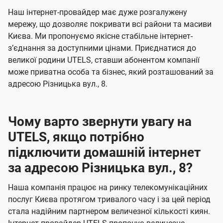
U
е
е
Наш інтернет-провайдер має дуже розгалужену
t
н
н
мережу, що дозволяє покривати всі райони та масиви
e
Києва. Ми пропонуємо якісне стабільне інтернет-
н
н
l
зʼєднання за доступними цінами. Приєднатися до
я
я
великої родини UTELS, ставши абонентом компанії
s
може приватна особа та бізнес, який розташований за
адресою Різницька вул., 8.
Чому варто звернути увагу на
UTELS, якщо потрібно
підключити домашній інтернет
за адресою Різницька вул., 8?
Наша компанія працює на ринку телекомунікаційних
послуг Києва протягом тривалого часу і за цей період
стала надійним партнером величезної кількості киян.