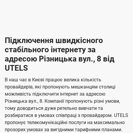
-
-
і
л
л
н
а
а
п
к
к
2
2
р
і
і
о
л
л
к
4
к
4
е
в
н
н
а
г
г
ю
ю
т
т
р
т
н
о
н
о
і
ч
ч
и
и
а
д
д
в
я
я
н
е
е
т
в
и
в
и
Підключення швидкісного
з
з
и
і
н
н
п
н
н
н
н
а
а
і
стабільного інтернету за
н
н
д
д
м
м
о
о
к
я
я
адресою Різницька вул., 8 від
л
к
о
о
ю
г
г
ч
UTELS
в
в
о
е
о
о
н
л
л
н
м
В наш час в Києві працює велика кількість
т
т
я
е
е
провайдерів, які пропонують мешканцям столиці
п
е
е
н
н
можливість підключити інтернет за адресою
л
л
а
н
н
Різницька вул., 8. Компанії пропонують різні умови,
я
я
е
е
н
тому доводиться дуже ретельно вивчати та
м
м
б
б
і
розбиратися в умовах співпраці з провайдером. UTELS
а
а
пропонує телекомунікаційні послуги на максимально
ї
прозорих умовах за вигідними тарифними планами.
ч
ч