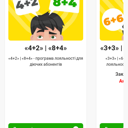
«4+2» | «8+4»
«3+3» | 
«4+2» | «8+4» - програма лояльності для
«3+3» | «6+6
діючих абонентів
лояльності
Закін
Акц