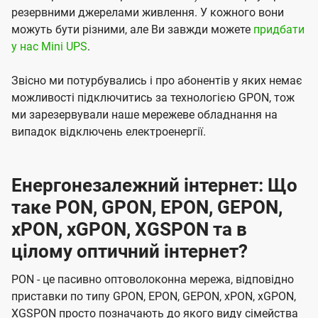
резервними джерелами живлення. У кожного вони
можуть бути різними, але Ви завжди можете
придбати
у нас Mini UPS
.
Звісно ми потурбувались і про абонентів у яких немає
можливості підключитись за технологією GPON, тож
ми зарезервували наше мережеве обладнання на
випадок відключень електроенергії.
Енергонезалежний інтернет: Що
таке PON, GPON, EPON, GEPON,
xPON, xGPON, XGSPON та в
цілому оптичний інтернет?
PON - це пасивно оптоволоконна мережа, відповідно
приставки по типу GPON, EPON, GEPON, xPON, xGPON,
XGSPON просто позначають до якого виду сімейства