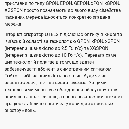
приставки по типу GPON, EPON, GEPON, xPON, xGPON,
XGSPON просто позначають до якого виду сімейства
пасивних мереж відноситься конкретно згадана
мережа.
Інтернет-оператор UTELS підключає оптику в Києві та
Київській області за технологією GPON, xPON, xGPON
(інтернет зі швидкістю до 2,5 Гбіт/с) та XGSPON
(інтернет зі швидкістю до 10 Гбіт/с). Перевага саме
цих технологій полягає в тому, що здатен
забезпечувати абонентів симетричним сигналом.
Тобто гігабітна швидкість по оптиці буде як на
завантаження, так і на вивантаження. За цими
технологіями мережеве обладнання обслуговується
швидше та практичніше, а енергонезалежний інтернет
працює стабільно навіть за умови довготривалих
знеструмлень.