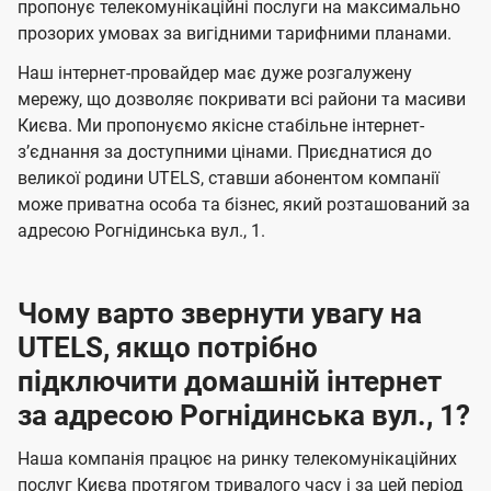
а
а
пропонує телекомунікаційні послуги на максимально
ї
прозорих умовах за вигідними тарифними планами.
ч
ч
U
е
е
Наш інтернет-провайдер має дуже розгалужену
t
н
н
мережу, що дозволяє покривати всі райони та масиви
e
Києва. Ми пропонуємо якісне стабільне інтернет-
н
н
l
зʼєднання за доступними цінами. Приєднатися до
я
я
великої родини UTELS, ставши абонентом компанії
s
може приватна особа та бізнес, який розташований за
адресою Рогнідинська вул., 1.
Чому варто звернути увагу на
UTELS, якщо потрібно
підключити домашній інтернет
за адресою Рогнідинська вул., 1?
Наша компанія працює на ринку телекомунікаційних
послуг Києва протягом тривалого часу і за цей період