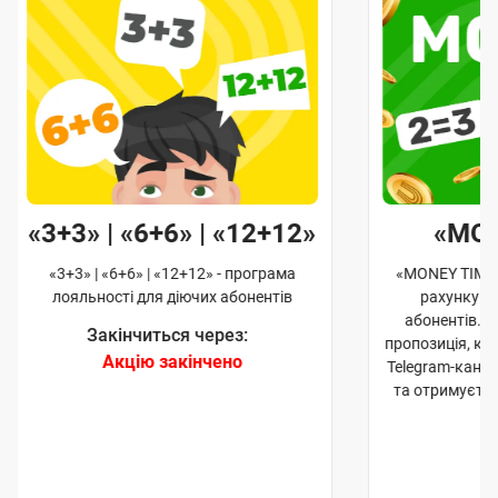
«3+3» | «6+6» | «12+12»
«MO
«3+3» | «6+6» | «12+12» - програма
«MONEY TIME»
лояльності для діючих абонентів
рахунку д
абонентів. 
Закінчиться через:
пропозиція, к
Акцію закінчено
Telegram-кана
та отримуєте