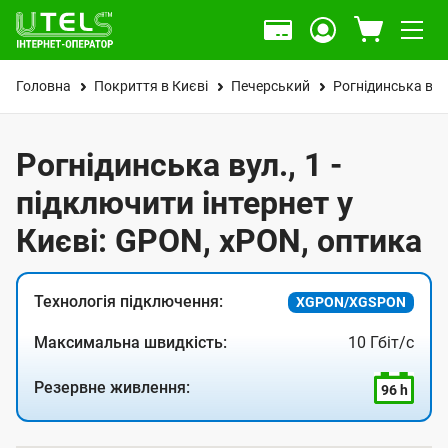
Головна
Покриття в Києві
Печерський
Рогнідинська вул
Рогнідинська вул., 1 -
підключити інтернет у
Києві: GPON, xPON, оптика
Технологія підключення:
XGPON/XGSPON
Максимальна швидкість:
10 Гбіт/с
Резервне живлення:
96 h