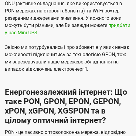
ONU (активне обладнання, яке використовується в
PON мережах на стороні абонента) та Wi-Fi роутер
резервними джерелами живлення. У кожного вони
можуть бути різними, але Ви завжди можете
придбати
у нас Mini UPS
.
Звісно ми потурбувались і про абонентів у яких немає
можливості підключитись за технологією GPON, тож
ми зарезервували наше мережеве обладнання на
випадок відключень електроенергії.
Енергонезалежний інтернет: Що
таке PON, GPON, EPON, GEPON,
xPON, xGPON, XGSPON та в
цілому оптичний інтернет?
PON - це пасивно оптоволоконна мережа, відповідно