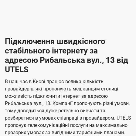
-
-
і
л
л
н
а
а
п
к
к
2
2
р
і
і
о
л
л
к
4
к
4
е
в
н
н
а
г
г
ю
ю
т
т
р
т
н
о
н
о
і
ч
ч
и
и
а
д
д
в
я
я
н
е
е
т
в
и
в
и
Підключення швидкісного
з
з
и
і
н
н
п
н
н
н
н
а
а
і
стабільного інтернету за
н
н
д
д
м
м
о
о
к
я
я
адресою Рибальська вул., 13 від
л
к
о
о
ю
г
г
ч
UTELS
в
в
о
е
о
о
н
л
л
н
м
В наш час в Києві працює велика кількість
т
т
я
е
е
провайдерів, які пропонують мешканцям столиці
п
е
е
н
н
можливість підключити інтернет за адресою
л
л
а
н
н
Рибальська вул., 13. Компанії пропонують різні умови,
я
я
е
е
н
тому доводиться дуже ретельно вивчати та
м
м
б
б
і
розбиратися в умовах співпраці з провайдером. UTELS
а
а
пропонує телекомунікаційні послуги на максимально
ї
прозорих умовах за вигідними тарифними планами.
ч
ч