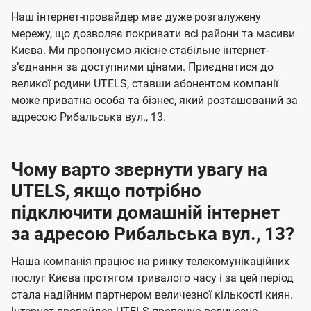
U
е
е
Наш інтернет-провайдер має дуже розгалужену
t
н
н
мережу, що дозволяє покривати всі райони та масиви
e
Києва. Ми пропонуємо якісне стабільне інтернет-
н
н
l
зʼєднання за доступними цінами. Приєднатися до
я
я
великої родини UTELS, ставши абонентом компанії
s
може приватна особа та бізнес, який розташований за
адресою Рибальська вул., 13.
Чому варто звернути увагу на
UTELS, якщо потрібно
підключити домашній інтернет
за адресою Рибальська вул., 13?
Наша компанія працює на ринку телекомунікаційних
послуг Києва протягом тривалого часу і за цей період
стала надійним партнером величезної кількості киян.