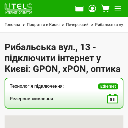
Головна
Покриття в Києві
Печерський
Рибальська вул.
Рибальська вул., 13 -
підключити інтернет у
Києві: GPON, xPON, оптика
Технологія підключення:
Ethernet
Резервне живлення:
8 h
К