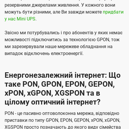
резервними джерелами живлення. У кожного вони
можуть бути різними, але Ви завжди можете
придбати
у нас Mini UPS
.
Звісно ми потурбувались і про абонентів у яких немає
можливості підключитись за технологією GPON, тож
ми зарезервували наше мережеве обладнання на
випадок відключень електроенергії.
Енергонезалежний інтернет: Що
таке PON, GPON, EPON, GEPON,
xPON, xGPON, XGSPON та в
цілому оптичний інтернет?
PON - це пасивно оптоволоконна мережа, відповідно
приставки по типу GPON, EPON, GEPON, xPON, xGPON,
XGSPON просто позначають до якого виду сімейства