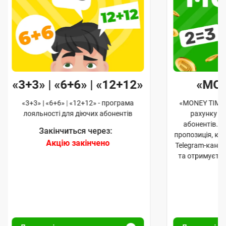
«3+3» | «6+6» | «12+12»
«MO
«3+3» | «6+6» | «12+12» - програма
«MONEY TIME»
лояльності для діючих абонентів
рахунку д
абонентів. 
Закінчиться через:
пропозиція, к
Акцію закінчено
Telegram-кана
та отримуєте