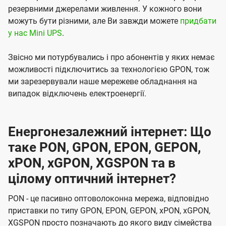
резервними джерелами живлення. У кожного вони
можуть бути різними, але Ви завжди можете
придбати
у нас Mini UPS
.
Звісно ми потурбувались і про абонентів у яких немає
можливості підключитись за технологією GPON, тож
ми зарезервували наше мережеве обладнання на
випадок відключень електроенергії.
Енергонезалежний інтернет: Що
таке PON, GPON, EPON, GEPON,
xPON, xGPON, XGSPON та в
цілому оптичний інтернет?
PON - це пасивно оптоволоконна мережа, відповідно
приставки по типу GPON, EPON, GEPON, xPON, xGPON,
XGSPON просто позначають до якого виду сімейства