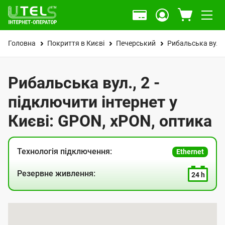
Головна
Покриття в Києві
Печерський
Рибальська вул.
Рибальська вул., 2 -
підключити інтернет у
Києві: GPON, xPON, оптика
Технологія підключення:
Ethernet
Резервне живлення:
24 h
К