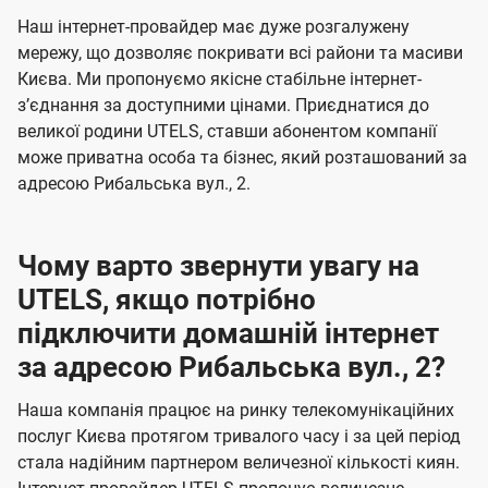
U
е
е
Наш інтернет-провайдер має дуже розгалужену
t
н
н
мережу, що дозволяє покривати всі райони та масиви
e
Києва. Ми пропонуємо якісне стабільне інтернет-
н
н
l
зʼєднання за доступними цінами. Приєднатися до
я
я
великої родини UTELS, ставши абонентом компанії
s
може приватна особа та бізнес, який розташований за
адресою Рибальська вул., 2.
Чому варто звернути увагу на
UTELS, якщо потрібно
підключити домашній інтернет
за адресою Рибальська вул., 2?
Наша компанія працює на ринку телекомунікаційних
послуг Києва протягом тривалого часу і за цей період
стала надійним партнером величезної кількості киян.