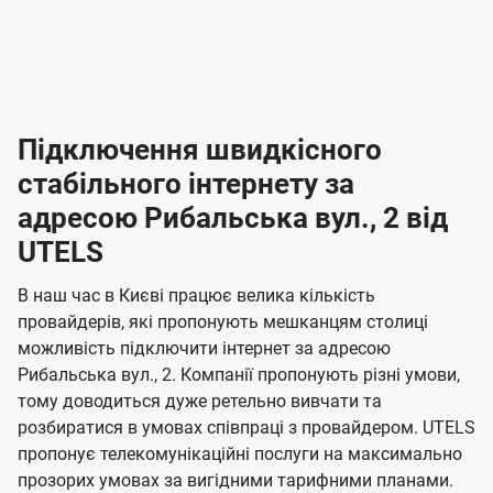
-
-
і
л
л
н
а
а
п
к
к
2
2
р
і
і
о
л
л
к
4
к
4
е
в
н
н
а
г
г
ю
ю
т
т
р
т
н
о
н
о
і
ч
ч
и
и
а
д
д
в
я
я
н
е
е
т
в
и
в
и
Підключення швидкісного
з
з
и
і
н
н
п
н
н
н
н
а
а
і
стабільного інтернету за
н
н
д
д
м
м
о
о
к
я
я
адресою Рибальська вул., 2 від
л
к
о
о
ю
г
г
ч
UTELS
в
в
о
е
о
о
н
л
л
н
м
В наш час в Києві працює велика кількість
т
т
я
е
е
провайдерів, які пропонують мешканцям столиці
п
е
е
н
н
можливість підключити інтернет за адресою
л
л
а
н
н
Рибальська вул., 2. Компанії пропонують різні умови,
я
я
е
е
н
тому доводиться дуже ретельно вивчати та
м
м
б
б
і
розбиратися в умовах співпраці з провайдером. UTELS
а
а
пропонує телекомунікаційні послуги на максимально
ї
прозорих умовах за вигідними тарифними планами.
ч
ч