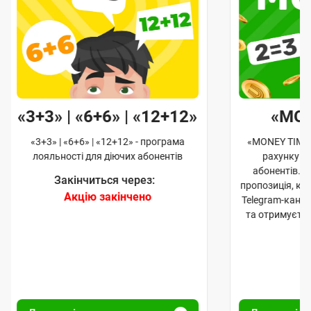
«3+3» | «6+6» | «12+12»
«MO
«3+3» | «6+6» | «12+12» - програма
«MONEY TIME»
лояльності для діючих абонентів
рахунку д
абонентів. 
Закінчиться через:
пропозиція, к
Акцію закінчено
Telegram-кана
та отримуєте