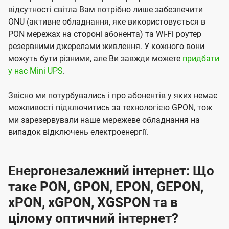
відсутності світла Вам потрібно лише забезпечити
ONU (активне обладнання, яке використовується в
PON мережах на стороні абонента) та Wi-Fi роутер
резервними джерелами живлення. У кожного вони
можуть бути різними, але Ви завжди можете
придбати
у нас Mini UPS
.
Звісно ми потурбувались і про абонентів у яких немає
можливості підключитись за технологією GPON, тож
ми зарезервували наше мережеве обладнання на
випадок відключень електроенергії.
Енергонезалежний інтернет: Що
таке PON, GPON, EPON, GEPON,
xPON, xGPON, XGSPON та в
цілому оптичний інтернет?