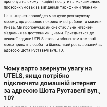
а
а
пропонує телекомунікаційні послуги на максимально
ї
прозорих умовах за вигідними тарифними планами.
ч
ч
U
е
е
Наш інтернет-провайдер має дуже розгалужену
t
н
н
мережу, що дозволяє покривати всі райони та масиви
e
Києва. Ми пропонуємо якісне стабільне інтернет-
н
н
l
зʼєднання за доступними цінами. Приєднатися до
я
я
великої родини UTELS, ставши абонентом компанії
s
може приватна особа та бізнес, який розташований за
адресою Шота Руставелі вул., 10.
Чому варто звернути увагу на
UTELS, якщо потрібно
підключити домашній інтернет
за адресою Шота Руставелі вул.,
10?