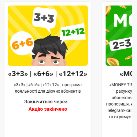
«3+3» | «6+6» | «12+12»
«MO
«3+3» | «6+6» | «12+12» - програма
«MONEY TIME»
лояльності для діючих абонентів
рахунку д
абонентів. 
Закінчиться через:
пропозиція, к
Акцію закінчено
Telegram-кана
та отримуєте