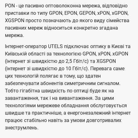
PON - це пасивно оптоволоконна мережа, відповідно
приставки по типу GPON, EPON, GEPON, xPON, xGPON,
XGSPON просто позначають до якого виду сімейства
пасивних мереж відноситься конкретно згадана
мережа.
Інтернет-оператор UTELS підключає оптику в Києві та
Київській області за технологією GPON, xPON, xGPON
(інтернет зі швидкістю до 2,5 Гбіт/с) та XGSPON
(інтернет зі швидкістю до 10 Гбіт/с). Перевага саме
цих технологій полягає в тому, що здатен
забезпечувати абонентів симетричним сигналом.
Тобто гігабітна швидкість по оптиці буде як на
завантаження, так і на вивантаження. За цими
технологіями мережеве обладнання обслуговується
швидше та практичніше, а енергонезалежний інтернет
працює стабільно навіть за умови довготривалих
знеструмлень.