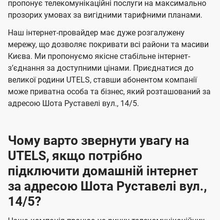
а
а
пропонує телекомунікаційні послуги на максимально
ї
прозорих умовах за вигідними тарифними планами.
ч
ч
U
е
е
Наш інтернет-провайдер має дуже розгалужену
t
н
н
мережу, що дозволяє покривати всі райони та масиви
e
Києва. Ми пропонуємо якісне стабільне інтернет-
н
н
l
зʼєднання за доступними цінами. Приєднатися до
я
я
великої родини UTELS, ставши абонентом компанії
s
може приватна особа та бізнес, який розташований за
адресою Шота Руставелі вул., 14/5.
Чому варто звернути увагу на
UTELS, якщо потрібно
підключити домашній інтернет
за адресою Шота Руставелі вул.,
14/5?