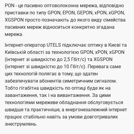
PON - це пасивно оптоволоконна мережа, відповідно
приставки по типу GPON, EPON, GEPON, xPON, xGPON,
XGSPON просто позначають до якого виду сімейства
пасивних мереж відноситься конкретно згадана
мережа.
Інтернет-оператор UTELS підключає оптику в Києві та
Київській області за технологією GPON, xPON, xGPON
(інтернет зі швидкістю до 2,5 Гбіт/с) та XGSPON
(інтернет зі швидкістю до 10 Гбіт/с). Перевага саме
цих технологій полягає в тому, що здатен
забезпечувати абонентів симетричним сигналом.
Тобто гігабітна швидкість по оптиці буде як на
завантаження, так і на вивантаження. За цими
технологіями мережеве обладнання обслуговується
швидше та практичніше, а енергонезалежний інтернет
працює стабільно навіть за умови довготривалих
знеструмлень.