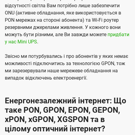
відсутності світла Вам потрібно лише забезпечити
ONU (активне обладнання, яке використовується в
PON мережах на стороні абонента) та Wi-Fi роутер
резервними джерелами живлення. У кожного вони
можуть бути різними, але Ви завжди можете
придбати
у нас Mini UPS
.
Звісно ми потурбувались і про абонентів у яких немає
можливості підключитись за технологією GPON, тож
ми зарезервували наше мережеве обладнання на
випадок відключень електроенергії.
Енергонезалежний інтернет: Що
таке PON, GPON, EPON, GEPON,
xPON, xGPON, XGSPON та в
цілому оптичний інтернет?