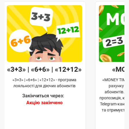
«3+3» | «6+6» | «12+12»
«MO
«3+3» | «6+6» | «12+12» - програма
«MONEY TIME»
лояльності для діючих абонентів
рахунку д
абонентів. 
Закінчиться через:
пропозиція, к
Акцію закінчено
Telegram-кана
та отримуєте