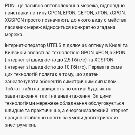
PON - це пасивно оптоволоконна мережа, відповідно
приставки по типу GPON, EPON, GEPON, xPON, xGPON,
XGSPON просто позначають до якого виду сімейства
пасивних мереж відноситься конкретно згадана
мережа.
Інтернет-оператор UTELS підключає оптику в Києві та
Київській області за технологією GPON, xPON, xGPON
(інтернет зі швидкістю до 2,5 Гбіт/с) та XGSPON
(інтернет зі швидкістю до 10 Гбіт/с). Перевага саме
цих технологій полягає в тому, що здатен
забезпечувати абонентів симетричним сигналом.
Тобто гігабітна швидкість по оптиці буде як на
завантаження, так і на вивантаження. За цими
технологіями мережеве обладнання обслуговується
швидше та практичніше, а енергонезалежний інтернет
працює стабільно навіть за умови довготривалих
знеструмлень.