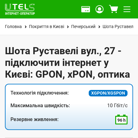
Головна
Покриття в Києві
Печерський
Шота Руставелі в
Шота Руставелі вул., 27 -
підключити інтернет у
Києві: GPON, xPON, оптика
Технологія підключення:
XGPON/XGSPON
Максимальна швидкість:
10 Гбіт/с
Резервне живлення:
96 h