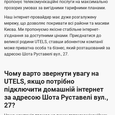
а
а
пропонує телекомунікаційні послуги на максимально
ї
прозорих умовах за вигідними тарифними планами.
ч
ч
U
е
е
Наш інтернет-провайдер має дуже розгалужену
t
н
н
мережу, що дозволяє покривати всі райони та масиви
e
Києва. Ми пропонуємо якісне стабільне інтернет-
н
н
l
зʼєднання за доступними цінами. Приєднатися до
я
я
великої родини UTELS, ставши абонентом компанії
s
може приватна особа та бізнес, який розташований за
адресою Шота Руставелі вул., 27.
Чому варто звернути увагу на
UTELS, якщо потрібно
підключити домашній інтернет
за адресою Шота Руставелі вул.,
27?