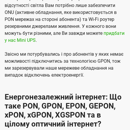
відсутності світла Вам потрібно лише забезпечити
ONU (активне обладнання, яке використовується в
PON мережах на стороні абонента) та Wi-Fi роутер
резервними джерелами живлення. У кожного вони
можуть бути різними, але Ви завжди можете
придбати
у нас Mini UPS
.
Звісно ми потурбувались і про абонентів у яких немає
можливості підключитись за технологією GPON, тож
ми зарезервували наше мережеве обладнання на
випадок відключень електроенергії.
Енергонезалежний інтернет: Що
таке PON, GPON, EPON, GEPON,
xPON, xGPON, XGSPON та в
цілому оптичний інтернет?