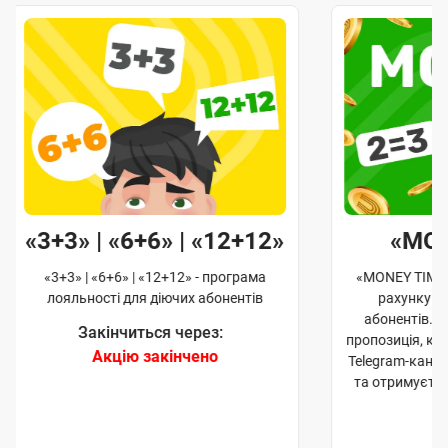
«3+3» | «6+6» | «12+12»
«MO
«3+3» | «6+6» | «12+12» - програма
«MONEY TIME»
лояльності для діючих абонентів
рахунку д
абонентів. 
Закінчиться через:
пропозиція, к
Акцію закінчено
Telegram-кана
та отримуєте