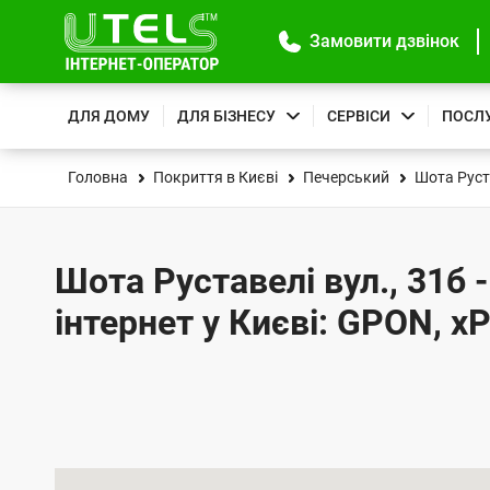
Замовити дзвінок
ДЛЯ ДОМУ
ДЛЯ БІЗНЕСУ
СЕРВІСИ
ПОСЛ
Головна
Покриття в Києві
Печерський
Шота Руст
Шота Руставелі вул., 31б 
інтернет у Києві: GPON, x
К