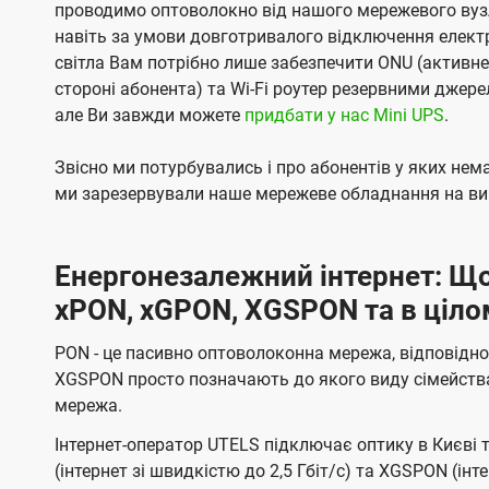
проводимо оптоволокно від нашого мережевого вузл
навіть за умови довготривалого відключення електро
світла Вам потрібно лише забезпечити ONU (активн
стороні абонента) та Wi-Fi роутер резервними джер
але Ви завжди можете
придбати у нас Mini UPS
.
Звісно ми потурбувались і про абонентів у яких не
ми зарезервували наше мережеве обладнання на вип
Енергонезалежний інтернет: Що
xPON, xGPON, XGSPON та в ціло
PON - це пасивно оптоволоконна мережа, відповідно
XGSPON просто позначають до якого виду сімейств
мережа.
Інтернет-оператор UTELS підключає оптику в Києві 
(інтернет зі швидкістю до 2,5 Гбіт/с) та XGSPON (інт