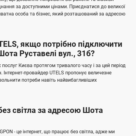
я
е
єднання за доступними цінами. Приєднатися до великої
м
б
ватна особа та бізнес, який розташований за адресою
а
ч
е
UTELS, якщо потрібно підключити
н
ота Руставелі вул., 31б?
н
я
послуг Києва протягом тривалого часу і за цей період
н. Інтернет-провайдер UTELS пропонує величезне
овольнити потреби навіть найвибагливіших
без світла за адресою Шота
 GPON - це інтернет, що працює без світла, адже ми