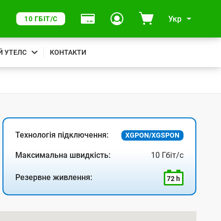
Укр
10 ГБІТ/С
Й УТЕЛС
КОНТАКТИ
Технологія підключення:
XGPON/XGSPON
Максимальна швидкість:
10 Гбіт/с
Резервне живлення:
72 h