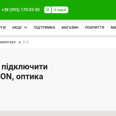
+38 (093) 170-03-50
0
У черзі
УГИ
АКЦІЇ
ПІДТРИМКА
МАГАЗИН
ПОКРИТТЯ
МІ
авелі вул.
31б
- підключити
PON, оптика