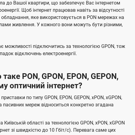
а до Вашої квартири, що забезпечує Вас інтернетом
енергії. Щоб інтернет працював навіть за відсутності
е обладнання, яке використовується в PON мережах на
елами живлення. У кожного вони можуть бути різними,
має можливості підключитись за технологією GPON, тож
адок відключень електроенергії.
 таке PON, GPON, EPON, GEPON,
му оптичний інтернет?
 приставки по типу GPON, EPON, GEPON, xPON, xGPON,
а пасивних мереж відноситься конкретно згадана
та Київській області за технологією GPON, xPON, xGPON
ернет зі швидкістю до 10 Гбіт/с). Перевага саме цих