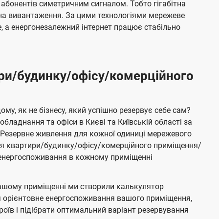
 абонентів симетричним сигналом. Тобто гігабітна
і на вивантаження. За цими технологіями мережеве
 а енергонезалежний інтернет працює стабільно
ри/будинку/офісу/комерційного
му, як не бізнесу, який успішно резервує себе сам?
бладнання та офіси в Києві та Київській області за
Резервне живлення для кожної одиниці мережевого
ня квартири/будинку/офісу/комерційного приміщення/
е енергоспоживання в кожному приміщенні
ашому приміщенні ми створили калькулятор
я орієнтовне енергоспоживання вашого приміщення,
роїв і підібрати оптимальний варіант резервування