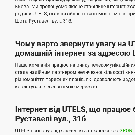
ї
я
я
е
е
Києва. Ми пропонуємо якісне стабільне інтернет-зʼ
U
м
м
б
б
родини UTELS, ставши абонентом компанії може при
t
а
а
Шота Руставелі вул., 31б.
e
ч
ч
l
е
е
Чому варто звернути увагу на 
н
н
s
домашній інтернет за адресою Ш
н
н
я
я
Наша компанія працює на ринку телекомунікаційних 
стала надійним партнером величезної кількості кия
різноманіття тарифних планів, які дозволяють зад
користувачів всесвітньою мережею.
Інтернет від UTELS, що працює 
Руставелі вул., 31б
UTELS пропонує підключення за технологією
GPON
.