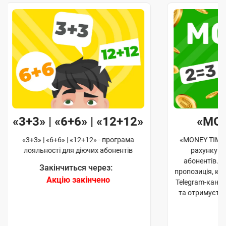
«3+3» | «6+6» | «12+12»
«MO
«3+3» | «6+6» | «12+12» - програма
«MONEY TIME»
лояльності для діючих абонентів
рахунку д
абонентів. 
Закінчиться через:
пропозиція, к
Акцію закінчено
Telegram-кана
та отримуєте