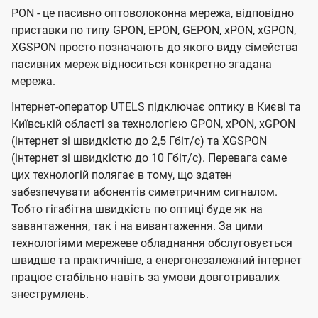
PON - це пасивно оптоволоконна мережа, відповідно
приставки по типу GPON, EPON, GEPON, xPON, xGPON,
XGSPON просто позначають до якого виду сімейства
пасивних мереж відноситься конкретно згадана
мережа.
Інтернет-оператор UTELS підключає оптику в Києві та
Київській області за технологією GPON, xPON, xGPON
(інтернет зі швидкістю до 2,5 Гбіт/с) та XGSPON
(інтернет зі швидкістю до 10 Гбіт/с). Перевага саме
цих технологій полягає в тому, що здатен
забезпечувати абонентів симетричним сигналом.
Тобто гігабітна швидкість по оптиці буде як на
завантаження, так і на вивантаження. За цими
технологіями мережеве обладнання обслуговується
швидше та практичніше, а енергонезалежний інтернет
працює стабільно навіть за умови довготривалих
знеструмлень.