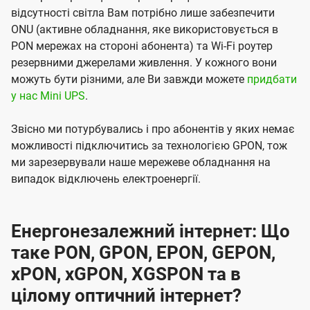
відсутності світла Вам потрібно лише забезпечити
ONU (активне обладнання, яке використовується в
PON мережах на стороні абонента) та Wi-Fi роутер
резервними джерелами живлення. У кожного вони
можуть бути різними, але Ви завжди можете
придбати
у нас Mini UPS
.
Звісно ми потурбувались і про абонентів у яких немає
можливості підключитись за технологією GPON, тож
ми зарезервували наше мережеве обладнання на
випадок відключень електроенергії.
Енергонезалежний інтернет: Що
таке PON, GPON, EPON, GEPON,
xPON, xGPON, XGSPON та в
цілому оптичний інтернет?