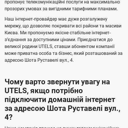
а
а
пропонує телекомунікаційні послуги на максимально
ї
прозорих умовах за вигідними тарифними планами.
ч
ч
U
е
е
Наш інтернет-провайдер має дуже розгалужену
t
н
н
мережу, що дозволяє покривати всі райони та масиви
e
Києва. Ми пропонуємо якісне стабільне інтернет-
н
н
l
зʼєднання за доступними цінами. Приєднатися до
я
я
великої родини UTELS, ставши абонентом компанії
s
може приватна особа та бізнес, який розташований за
адресою Шота Руставелі вул., 4.
Чому варто звернути увагу на
UTELS, якщо потрібно
підключити домашній інтернет
за адресою Шота Руставелі вул.,
4?