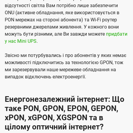
відсутності світла Вам потрібно лише забезпечити
ONU (активне обладнання, яке використовується в
PON мережах на стороні абонента) та Wi-Fi роутер
резервними джерелами живлення. У кожного вони
можуть бути різними, але Ви завжди можете
придбати
у нас Mini UPS
.
Звісно ми потурбувались і про абонентів у яких немає
можливості підключитись за технологією GPON, тож
ми зарезервували наше мережеве обладнання на
випадок відключень електроенергії.
Енергонезалежний інтернет: Що
таке PON, GPON, EPON, GEPON,
xPON, xGPON, XGSPON та в
цілому оптичний інтернет?