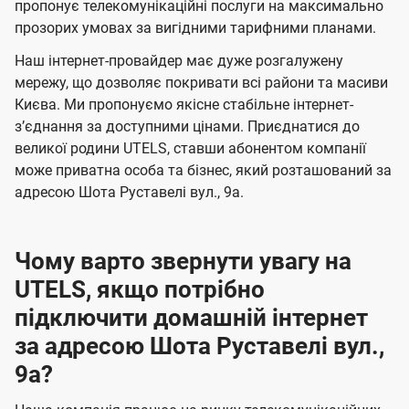
а
а
пропонує телекомунікаційні послуги на максимально
ї
прозорих умовах за вигідними тарифними планами.
ч
ч
U
е
е
Наш інтернет-провайдер має дуже розгалужену
t
н
н
мережу, що дозволяє покривати всі райони та масиви
e
Києва. Ми пропонуємо якісне стабільне інтернет-
н
н
l
зʼєднання за доступними цінами. Приєднатися до
я
я
великої родини UTELS, ставши абонентом компанії
s
може приватна особа та бізнес, який розташований за
адресою Шота Руставелі вул., 9а.
Чому варто звернути увагу на
UTELS, якщо потрібно
підключити домашній інтернет
за адресою Шота Руставелі вул.,
9а?