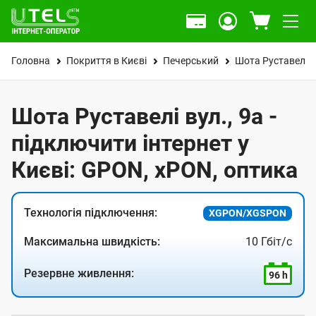
Головна
Покриття в Києві
Печерський
Шота Руставелі в
Шота Руставелі вул., 9а -
підключити інтернет у
Києві: GPON, xPON, оптика
Технологія підключення:
XGPON/XGSPON
Максимальна швидкість:
10 Гбіт/с
Резервне живлення:
96 h