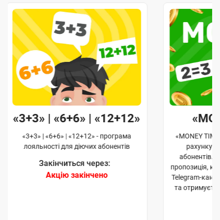
«3+3» | «6+6» | «12+12»
«MO
«3+3» | «6+6» | «12+12» - програма
«MONEY TIME»
лояльності для діючих абонентів
рахунку д
абонентів. 
Закінчиться через:
пропозиція, к
Акцію закінчено
Telegram-кана
та отримуєте