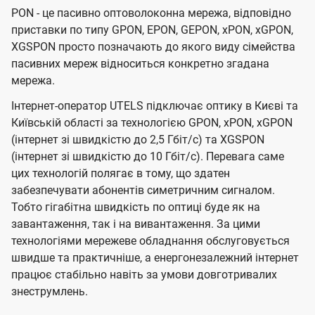
PON - це пасивно оптоволоконна мережа, відповідно
приставки по типу GPON, EPON, GEPON, xPON, xGPON,
XGSPON просто позначають до якого виду сімейства
пасивних мереж відноситься конкретно згадана
мережа.
Інтернет-оператор UTELS підключає оптику в Києві та
Київській області за технологією GPON, xPON, xGPON
(інтернет зі швидкістю до 2,5 Гбіт/с) та XGSPON
(інтернет зі швидкістю до 10 Гбіт/с). Перевага саме
цих технологій полягає в тому, що здатен
забезпечувати абонентів симетричним сигналом.
Тобто гігабітна швидкість по оптиці буде як на
завантаження, так і на вивантаження. За цими
технологіями мережеве обладнання обслуговується
швидше та практичніше, а енергонезалежний інтернет
працює стабільно навіть за умови довготривалих
знеструмлень.