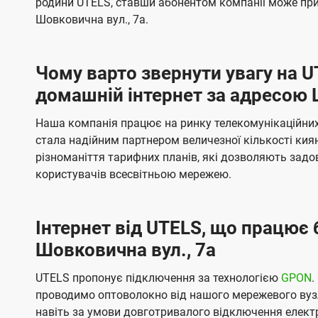
родини UTELS, ставши абонентом компанії може при
t
а
а
Шовковична вул., 7а.
e
ч
ч
l
е
е
Чому варто звернути увагу на 
н
н
s
домашній інтернет за адресою 
н
н
я
я
Наша компанія працює на ринку телекомунікаційних 
стала надійним партнером величезної кількості кия
різноманіття тарифних планів, які дозволяють зад
користувачів всесвітньою мережею.
Інтернет від UTELS, що працює 
Шовковична вул., 7а
UTELS пропонує підключення за технологією
GPON
.
проводимо оптоволокно від нашого мережевого вузл
навіть за умови довготривалого відключення електро