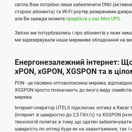
світла Вам потрібно лише забезпечити ONU (активн
стороні абонента) та Wi-Fi роутер резервними джер
але Ви завжди можете
придбати у нас Mini UPS
.
Звісно ми потурбувались і про абонентів у яких не
ми зарезервували наше мережеве обладнання на вип
Енергонезалежний інтернет: Що
xPON, xGPON, XGSPON та в ціло
PON - це пасивно оптоволоконна мережа, відповідно
XGSPON просто позначають до якого виду сімейств
мережа.
Інтернет-оператор UTELS підключає оптику в Києві 
(інтернет зі швидкістю до 2,5 Гбіт/с) та XGSPON (інт
технологій полягає в тому, що здатен забезпечувати
швидкість по оптиці буде як на завантаження, так 