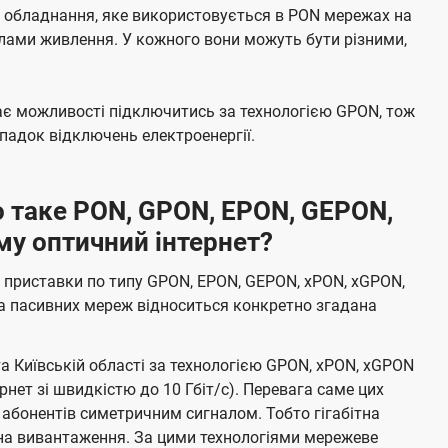
е обладнання, яке використовується в PON мережах на
елами живлення. У кожного вони можуть бути різними,
має можливості підключитись за технологією GPON, тож
адок відключень електроенергії.
 таке PON, GPON, EPON, GEPON,
му оптичний інтернет?
 приставки по типу GPON, EPON, GEPON, xPON, xGPON,
а пасивних мереж відноситься конкретно згадана
та Київській області за технологією GPON, xPON, xGPON
ернет зі швидкістю до 10 Гбіт/с). Перевага саме цих
 абонентів симетричним сигналом. Тобто гігабітна
і на вивантаження. За цими технологіями мережеве