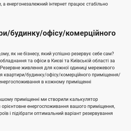
 а енергонезалежний інтернет працює стабільно
ри/будинку/офісу/комерційного
му, як не бізнесу, який успішно резервує себе сам?
бладнання та офіси в Києві та Київській області за
Резервне живлення для кожної одиниці мережевого
ня квартири/будинку/офісу/комерційного приміщення/
е енергоспоживання в кожному приміщенні
ашому приміщенні ми створили калькулятор
я орієнтовне енергоспоживання вашого приміщення,
роїв і підібрати оптимальний варіант резервування