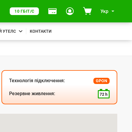
Укр
10 ГБІТ/С
Й УТЕЛС
КОНТАКТИ
Технологія підключення:
GPON
Резервне живлення:
72 h