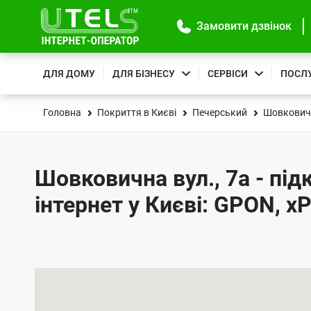
Замовити дзвінок
ДЛЯ ДОМУ
ДЛЯ БІЗНЕСУ
СЕРВІСИ
ПОСЛ
Головна
Покриття в Києві
Печерський
Шовковичн
Шовковична вул., 7а - пі
інтернет у Києві: GPON, x
К
а