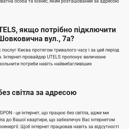
ватна особа та бізнес, який розташований за адресою
а
ч
е
UTELS, якщо потрібно підключити
н
Шовковична вул., 7а?
н
я
послуг Києва протягом тривалого часу і за цей період
н. Інтернет-провайдер UTELS пропонує величезне
овольнити потреби навіть найвибагливіших
без світла за адресою
 GPON - це інтернет, що працює без світла, адже ми
а до Вашої квартири, що забезпечує Вас інтернетом
енергії. Щоб інтернет працював навіть за відсутності