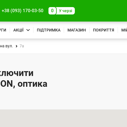
+38 (093) 170-03-50
0
У черзі
УГИ
АКЦІЇ
ПІДТРИМКА
МАГАЗИН
ПОКРИТТЯ
МІ
а вул.
7а
дключити
PON, оптика