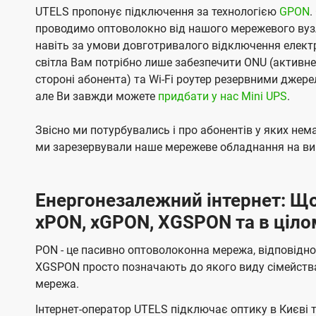
UTELS пропонує підключення за технологією
GPON
.
проводимо оптоволокно від нашого мережевого вузл
навіть за умови довготривалого відключення електро
світла Вам потрібно лише забезпечити ONU (активн
стороні абонента) та Wi-Fi роутер резервними джер
але Ви завжди можете
придбати у нас Mini UPS
.
Звісно ми потурбувались і про абонентів у яких не
ми зарезервували наше мережеве обладнання на вип
Енергонезалежний інтернет: Що
xPON, xGPON, XGSPON та в ціло
PON - це пасивно оптоволоконна мережа, відповідно
XGSPON просто позначають до якого виду сімейств
мережа.
Інтернет-оператор UTELS підключає оптику в Києві 