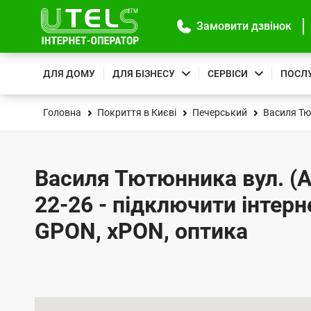
Замовити дзвінок
ДЛЯ ДОМУ
ДЛЯ БІЗНЕСУ
СЕРВІСИ
ПОСЛ
Головна
Покриття в Києві
Печерський
Василя Тю
Василя Тютюнника вул. (А
22-26 - підключити інтерне
GPON, xPON, оптика
К