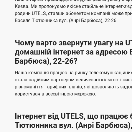
ї
я
я
е
е
Києва. Ми пропонуємо якісне стабільне інтернет-зʼ
U
м
м
б
б
родини UTELS, ставши абонентом компанії може при
t
а
а
Василя Тютюнника вул. (Анрі Барбюса), 22-26.
e
ч
ч
l
е
е
Чому варто звернути увагу на 
н
н
s
домашній інтернет за адресою 
н
н
Барбюса), 22-26?
я
я
Наша компанія працює на ринку телекомунікаційних 
стала надійним партнером величезної кількості кия
різноманіття тарифних планів, які дозволяють зад
користувачів всесвітньою мережею.
Інтернет від UTELS, що працює 
Тютюнника вул. (Анрі Барбюса),