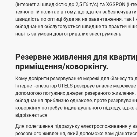
(інтернет зі швидкістю до 2,5 Гбіт/с) та XGSPON (інт
технологій полягає в тому, що здатен забезпечувати
швидкість по оптиці буде як на завантаження, так 
обладнання обслуговується швидше та практичніше,
навіть за умови довготривалих знеструмлень.
Резервне живлення для кварти
приміщення/коворкінгу.
Кому довірити резервування мережі для бізнесу та до
Інтернет-оператор UTELS резервує власне мережеве о
допомогою потужних джерел резервного живлення. 
обладнання приблизно однакове, проте резервуван
коворкінгу потребує індивідуального підходу, адж
відрізняється.
Для полегшення підрахунку електроспоживання у в
резервного живлення, який допоможе вам дізнатис