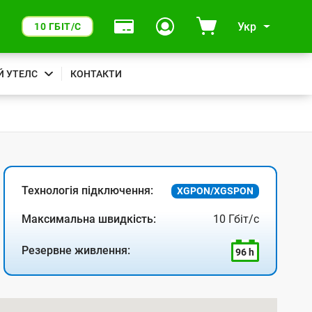
Укр
10 ГБІТ/С
Й УТЕЛС
КОНТАКТИ
Технологія підключення:
XGPON/XGSPON
Максимальна швидкість:
10 Гбіт/с
Резервне живлення:
96 h