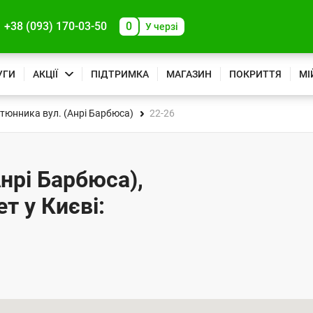
+38 (093) 170-03-50
0
У черзі
УГИ
АКЦІЇ
ПІДТРИМКА
МАГАЗИН
ПОКРИТТЯ
МІ
тюнника вул. (Анрі Барбюса)
22-26
нрі Барбюса),
т у Києві: