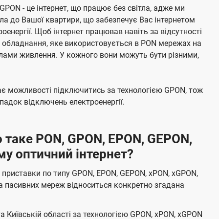
 GPON - це інтернет, що працює без світла, адже ми
а до Вашої квартири, що забезпечує Вас інтернетом
енергії. Щоб інтернет працював навіть за відсутності
е обладнання, яке використовується в PON мережах на
елами живлення. У кожного вони можуть бути різними,
має можливості підключитись за технологією GPON, тож
адок відключень електроенергії.
 таке PON, GPON, EPON, GEPON,
му оптичний інтернет?
 приставки по типу GPON, EPON, GEPON, xPON, xGPON,
а пасивних мереж відноситься конкретно згадана
та Київській області за технологією GPON, xPON, xGPON