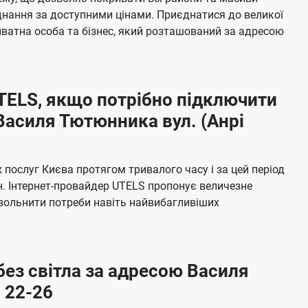
я
е
єднання за доступними цінами. Приєднатися до великої
м
б
ватна особа та бізнес, який розташований за адресою
а
ч
е
UTELS, якщо потрібно підключити
н
Василя Тютюнника вул. (Анрі
н
я
послуг Києва протягом тривалого часу і за цей період
н. Інтернет-провайдер UTELS пропонує величезне
овольнити потреби навіть найвибагливіших
без світла за адресою Василя
 22-26