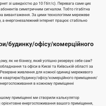
ернет зі швидкістю до 10 Гбіт/с). Перевага саме цих
 абонентів симетричним сигналом. Тобто гігабітна
і на вивантаження. За цими технологіями мережеве
 а енергонезалежний інтернет працює стабільно
ри/будинку/офісу/комерційного
му, як не бізнесу, який успішно резервує себе сам?
бладнання та офіси в Києві та Київській області за
Резервне живлення для кожної одиниці мережевого
ня квартири/будинку/офісу/комерційного приміщення/
е енергоспоживання в кожному приміщенні
ашому приміщенні ми створили калькулятор
я орієнтовне енергоспоживання вашого приміщення,