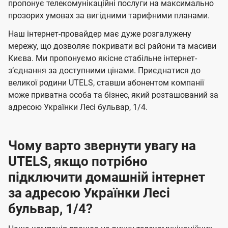
а
а
пропонує телекомунікаційні послуги на максимально
ї
прозорих умовах за вигідними тарифними планами.
ч
ч
U
е
е
Наш інтернет-провайдер має дуже розгалужену
t
н
н
мережу, що дозволяє покривати всі райони та масиви
e
Києва. Ми пропонуємо якісне стабільне інтернет-
н
н
l
зʼєднання за доступними цінами. Приєднатися до
я
я
великої родини UTELS, ставши абонентом компанії
s
може приватна особа та бізнес, який розташований за
адресою Українки Лесі бульвар, 1/4.
Чому варто звернути увагу на
UTELS, якщо потрібно
підключити домашній інтернет
за адресою Українки Лесі
бульвар, 1/4?