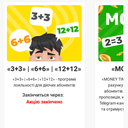
«3+3» | «6+6» | «12+12»
«MO
«3+3» | «6+6» | «12+12» - програма
«MONEY TIME»
лояльності для діючих абонентів
рахунку д
абонентів. 
Закінчиться через:
пропозиція, к
Акцію закінчено
Telegram-кана
та отримуєте