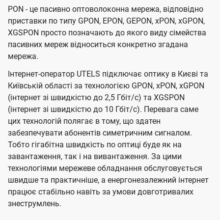
PON - це пасивно оптоволоконна мережа, відповідно
приставки по типу GPON, EPON, GEPON, xPON, xGPON,
XGSPON просто позначають до якого виду сімейства
пасивних мереж відноситься конкретно згадана
мережа.
Інтернет-оператор UTELS підключає оптику в Києві та
Київській області за технологією GPON, xPON, xGPON
(інтернет зі швидкістю до 2,5 Гбіт/с) та XGSPON
(інтернет зі швидкістю до 10 Гбіт/с). Перевага саме
цих технологій полягає в тому, що здатен
забезпечувати абонентів симетричним сигналом.
Тобто гігабітна швидкість по оптиці буде як на
завантаження, так і на вивантаження. За цими
технологіями мережеве обладнання обслуговується
швидше та практичніше, а енергонезалежний інтернет
працює стабільно навіть за умови довготривалих
знеструмлень.