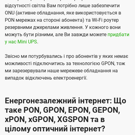
відсутності світла Вам потрібно лише забезпечити
ONU (активне обладнання, яке використовується в
PON мережах на стороні абонента) та Wi-Fi роутер
резервними джерелами живлення. У кожного вони
можуть бути різними, але Ви завжди можете
придбати
у нас Mini UPS
.
Звісно ми потурбувались і про абонентів у яких немає
можливості підключитись за технологією GPON, тож
ми зарезервували наше мережеве обладнання на
випадок відключень електроенергії.
Енергонезалежний інтернет: Що
таке PON, GPON, EPON, GEPON,
xPON, xGPON, XGSPON та в
цілому оптичний інтернет?