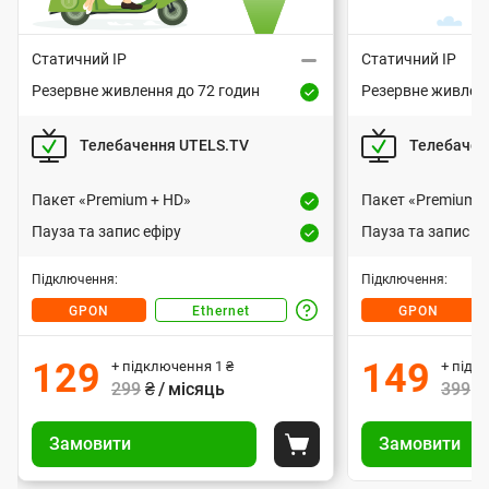
Вартість підключення
Варт
н
н
499 грн або 1 грн за умови передоплати
499 грн або 1 гр
Статичний IP
Статичний IP
я
за 3 місяці згідно з регулярною вартістю
за 3 місяці згідн
Резервне живлення до 72 годин
Резервне живленн
Р
Р
тарифного плану.
д
Т
е
Т
е
— підключення оптичним
«GPON»
— підключенн
о
Телебачення UTELS.TV
Телебачен
з
з
и
и
кабелем. Сучасна технологія
кабелем.
е
е
м
підключення. Інтернет, що працює
підключення. 
п
п
р
р
Пакет «Premium + HD»
Пакет «Premium +
без світла.
входить у
ONU 
е
п
в
п
в
ва
Пауза та запис ефіру
Пауза та запис еф
н
н
: 72 години.
Резервне живлення
р
а
а
е
е
: 72 годин
В
В
к
к
— підключення
«Ethernet»
е
Підключення:
Підключення:
ж
ж
а
а
восьмижильним кабелем
— під
е
и
е
и
GPON
Ethernet
GPON
ж
Д
р
р
преміальної якості.
вось
і
в
в
т
т
з
і
і
і
л
л
н
: 8-24 години.
Резервне живлення
129
149
+ підключення
1
₴
+ підк
у
у
а
а
а
е
е
І
т
: 8-24 годин
299
₴ / місяць
399
₴
и
н
н
і
н
і
н
с
н
У
У
я
н
н
т
т
н
н
п
Замовити
Назад
Замовити
п
я
п
я
о
т
и
и
Покласти до корзини
т
т
д
д
д
р
р
р
п
п
о