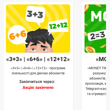
«3+3» | «6+6» | «12+12»
«MO
«3+3» | «6+6» | «12+12» - програма
«MONEY TIME»
лояльності для діючих абонентів
рахунку д
абонентів. 
Закінчиться через:
пропозиція, к
Акцію закінчено
Telegram-кана
та отримуєте