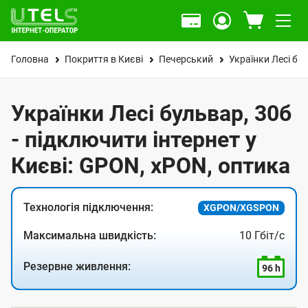
Головна
Покриття в Києві
Печерський
Українки Лесі бу
Українки Лесі бульвар, 30б
- підключити інтернет у
Києві: GPON, xPON, оптика
Технологія підключення:
XGPON/XGSPON
Максимальна швидкість:
10 Гбіт/с
Резервне живлення:
96 h