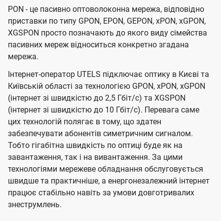
PON - це пасивно оптоволоконна мережа, відповідно
приставки по типу GPON, EPON, GEPON, xPON, xGPON,
XGSPON просто позначають до якого виду сімейства
пасивних мереж відноситься конкретно згадана
мережа.
Інтернет-оператор UTELS підключає оптику в Києві та
Київській області за технологією GPON, xPON, xGPON
(інтернет зі швидкістю до 2,5 Гбіт/с) та XGSPON
(інтернет зі швидкістю до 10 Гбіт/с). Перевага саме
цих технологій полягає в тому, що здатен
забезпечувати абонентів симетричним сигналом.
Тобто гігабітна швидкість по оптиці буде як на
завантаження, так і на вивантаження. За цими
технологіями мережеве обладнання обслуговується
швидше та практичніше, а енергонезалежний інтернет
працює стабільно навіть за умови довготривалих
знеструмлень.