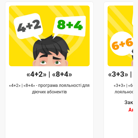
«4+2» | «8+4»
«3+3» | 
«4+2» | «8+4» - програма лояльності для
«3+3» | «6+6
діючих абонентів
лояльності
Закін
Акц