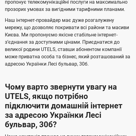
а
а
пропонує телекомунікаційні послуги на максимально
ї
прозорих умовах за вигідними тарифними планами.
ч
ч
U
е
е
Наш інтернет-провайдер має дуже розгалужену
t
н
н
мережу, що дозволяє покривати всі райони та масиви
e
Києва. Ми пропонуємо якісне стабільне інтернет-
н
н
l
зʼєднання за доступними цінами. Приєднатися до
я
я
великої родини UTELS, ставши абонентом компанії
s
може приватна особа та бізнес, який розташований за
адресою Українки Лесі бульвар, 30б.
Чому варто звернути увагу на
UTELS, якщо потрібно
підключити домашній інтернет
за адресою Українки Лесі
бульвар, 30б?