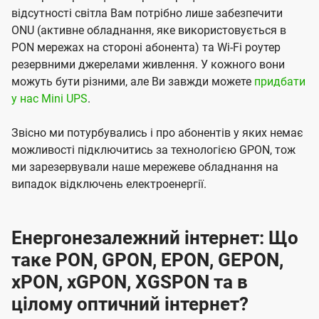
відсутності світла Вам потрібно лише забезпечити
ONU (активне обладнання, яке використовується в
PON мережах на стороні абонента) та Wi-Fi роутер
резервними джерелами живлення. У кожного вони
можуть бути різними, але Ви завжди можете
придбати
у нас Mini UPS
.
Звісно ми потурбувались і про абонентів у яких немає
можливості підключитись за технологією GPON, тож
ми зарезервували наше мережеве обладнання на
випадок відключень електроенергії.
Енергонезалежний інтернет: Що
таке PON, GPON, EPON, GEPON,
xPON, xGPON, XGSPON та в
цілому оптичний інтернет?