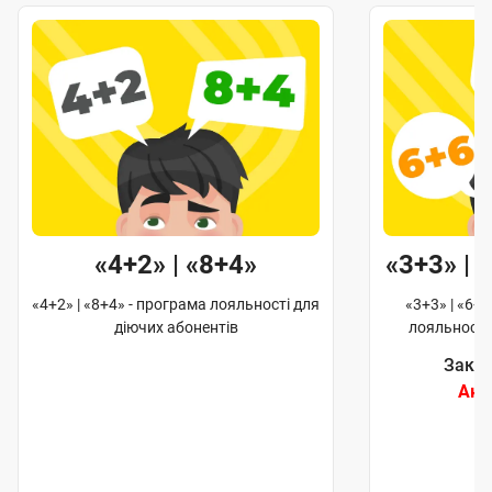
«4+2» | «8+4»
«3+3» | 
«4+2» | «8+4» - програма лояльності для
«3+3» | «6+6
діючих абонентів
лояльності
Закін
Акц