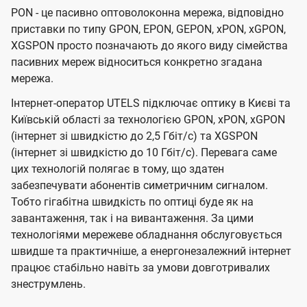
PON - це пасивно оптоволоконна мережа, відповідно
приставки по типу GPON, EPON, GEPON, xPON, xGPON,
XGSPON просто позначають до якого виду сімейства
пасивних мереж відноситься конкретно згадана
мережа.
Інтернет-оператор UTELS підключає оптику в Києві та
Київській області за технологією GPON, xPON, xGPON
(інтернет зі швидкістю до 2,5 Гбіт/с) та XGSPON
(інтернет зі швидкістю до 10 Гбіт/с). Перевага саме
цих технологій полягає в тому, що здатен
забезпечувати абонентів симетричним сигналом.
Тобто гігабітна швидкість по оптиці буде як на
завантаження, так і на вивантаження. За цими
технологіями мережеве обладнання обслуговується
швидше та практичніше, а енергонезалежний інтернет
працює стабільно навіть за умови довготривалих
знеструмлень.