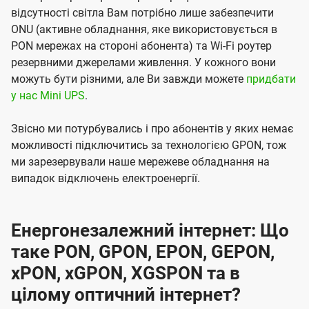
відсутності світла Вам потрібно лише забезпечити
ONU (активне обладнання, яке використовується в
PON мережах на стороні абонента) та Wi-Fi роутер
резервними джерелами живлення. У кожного вони
можуть бути різними, але Ви завжди можете
придбати
у нас Mini UPS
.
Звісно ми потурбувались і про абонентів у яких немає
можливості підключитись за технологією GPON, тож
ми зарезервували наше мережеве обладнання на
випадок відключень електроенергії.
Енергонезалежний інтернет: Що
таке PON, GPON, EPON, GEPON,
xPON, xGPON, XGSPON та в
цілому оптичний інтернет?