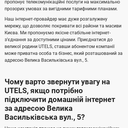
а
а
пропонує телекомунікаційні послуги на максимально
ї
прозорих умовах за вигідними тарифними планами.
ч
ч
U
е
е
Наш інтернет-провайдер має дуже розгалужену
t
н
н
мережу, що дозволяє покривати всі райони та масиви
e
Києва. Ми пропонуємо якісне стабільне інтернет-
н
н
l
зʼєднання за доступними цінами. Приєднатися до
я
я
великої родини UTELS, ставши абонентом компанії
s
може приватна особа та бізнес, який розташований за
адресою Велика Васильківська вул., 5.
Чому варто звернути увагу на
UTELS, якщо потрібно
підключити домашній інтернет
за адресою Велика
Васильківська вул., 5?