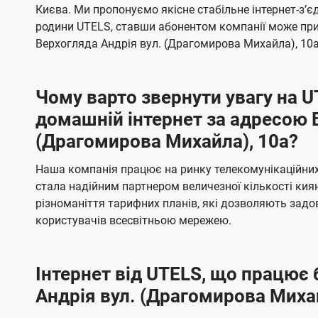
б
б
Києва. Ми пропонуємо якісне стабільне інтернет-зʼ
t
а
а
родини UTELS, ставши абонентом компанії може при
e
ч
ч
Верхогляда Андрія вул. (Драгомирова Михайла), 10а
l
е
е
н
н
s
Чому варто звернути увагу на 
н
н
домашній інтернет за адресою 
я
я
(Драгомирова Михайла), 10а?
Наша компанія працює на ринку телекомунікаційних 
стала надійним партнером величезної кількості кия
різноманіття тарифних планів, які дозволяють зад
користувачів всесвітньою мережею.
Інтернет від UTELS, що працює 
Андрія вул. (Драгомирова Михай