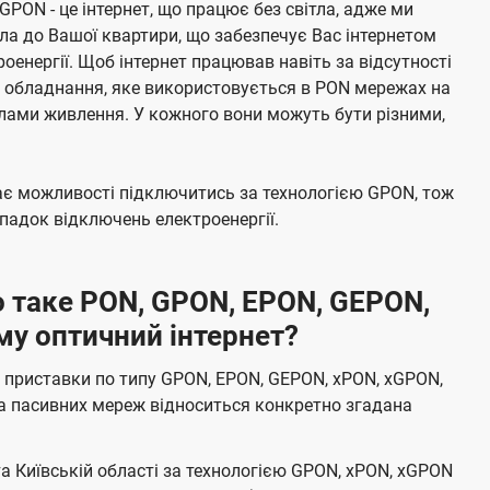
 GPON - це інтернет, що працює без світла, адже ми
а до Вашої квартири, що забезпечує Вас інтернетом
енергії. Щоб інтернет працював навіть за відсутності
е обладнання, яке використовується в PON мережах на
елами живлення. У кожного вони можуть бути різними,
має можливості підключитись за технологією GPON, тож
адок відключень електроенергії.
 таке PON, GPON, EPON, GEPON,
му оптичний інтернет?
 приставки по типу GPON, EPON, GEPON, xPON, xGPON,
а пасивних мереж відноситься конкретно згадана
та Київській області за технологією GPON, xPON, xGPON