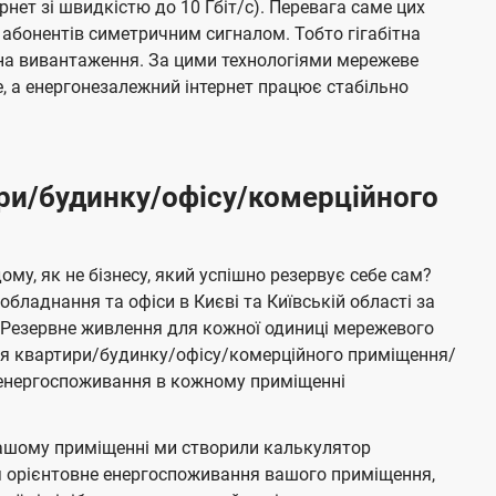
ернет зі швидкістю до 10 Гбіт/с). Перевага саме цих
 абонентів симетричним сигналом. Тобто гігабітна
і на вивантаження. За цими технологіями мережеве
 а енергонезалежний інтернет працює стабільно
ри/будинку/офісу/комерційного
му, як не бізнесу, який успішно резервує себе сам?
бладнання та офіси в Києві та Київській області за
Резервне живлення для кожної одиниці мережевого
ня квартири/будинку/офісу/комерційного приміщення/
е енергоспоживання в кожному приміщенні
ашому приміщенні ми створили калькулятор
я орієнтовне енергоспоживання вашого приміщення,