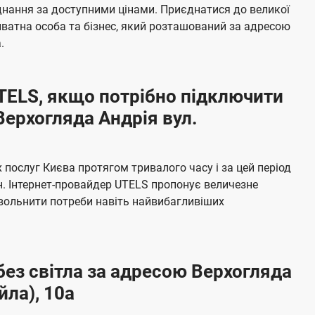
б
єднання за доступними цінами. Приєднатися до великої
а
ватна особа та бізнес, який розташований за адресою
ч
.
е
н
UTELS, якщо потрібно підключити
н
Верхогляда Андрія вул.
я
послуг Києва протягом тривалого часу і за цей період
н. Інтернет-провайдер UTELS пропонує величезне
овольнити потреби навіть найвибагливіших
без світла за адресою Верхогляда
ла), 10а