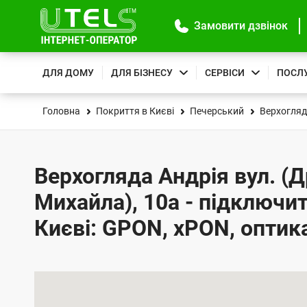
Замовити дзвінок
ДЛЯ ДОМУ
ДЛЯ БІЗНЕСУ
СЕРВІСИ
ПОСЛ
Головна
Покриття в Києві
Печерський
Верхогляд
Верхогляда Андрія вул. (
Михайла), 10а - підключит
Києві: GPON, xPON, оптик
К
а