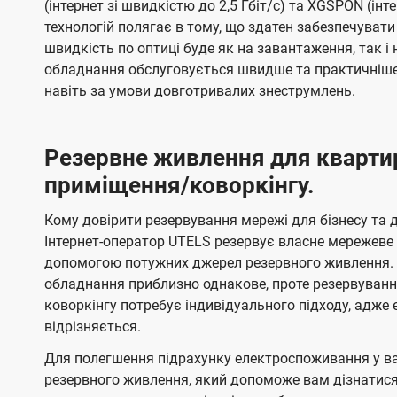
(інтернет зі швидкістю до 2,5 Гбіт/с) та XGSPON (інт
технологій полягає в тому, що здатен забезпечувати
швидкість по оптиці буде як на завантаження, так 
обладнання обслуговується швидше та практичніше,
навіть за умови довготривалих знеструмлень.
Резервне живлення для кварти
приміщення/коворкінгу.
Кому довірити резервування мережі для бізнесу та до
Інтернет-оператор UTELS резервує власне мережеве о
допомогою потужних джерел резервного живлення. 
обладнання приблизно однакове, проте резервуван
коворкінгу потребує індивідуального підходу, адж
відрізняється.
Для полегшення підрахунку електроспоживання у в
резервного живлення, який допоможе вам дізнатис