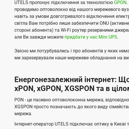
UTELS пропонує підключення за технологією
GPON
.
проводимо оптоволокно від нашого мережевого вузл
навіть за умови довготривалого відключення електро
світла Вам потрібно лише забезпечити ONU (активн
стороні абонента) та Wi-Fi роутер резервними джер
але Ви завжди можете
придбати у нас Mini UPS
.
Звісно ми потурбувались і про абонентів у яких не
ми зарезервували наше мережеве обладнання на вип
Енергонезалежний інтернет: Що
xPON, xGPON, XGSPON та в ціло
PON - це пасивно оптоволоконна мережа, відповідно
XGSPON просто позначають до якого виду сімейств
мережа.
Інтернет-оператор UTELS підключає оптику в Києві 