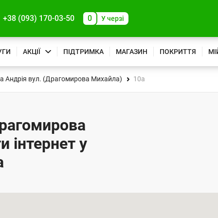
+38 (093) 170-03-50
0
У черзі
УГИ
АКЦІЇ
ПІДТРИМКА
МАГАЗИН
ПОКРИТТЯ
МІ
а Андрія вул. (Драгомирова Михайла)
10а
Драгомирова
и інтернет у
а