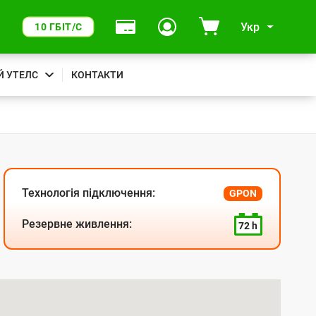
Укр
10 ГБІТ/С
Й УТЕЛС
КОНТАКТИ
Технологія підключення:
GPON
Резервне живлення:
72 h