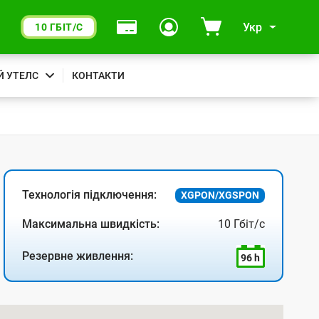
Укр
10 ГБІТ/С
Й УТЕЛС
КОНТАКТИ
Технологія підключення:
XGPON/XGSPON
Максимальна швидкість:
10 Гбіт/с
Резервне живлення:
96 h