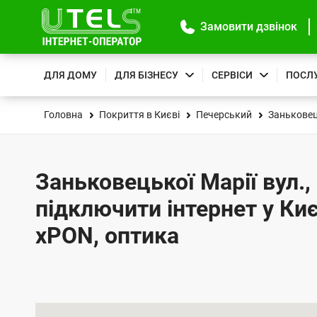
Замовити дзвінок
ДЛЯ ДОМУ
ДЛЯ БІЗНЕСУ
СЕРВІСИ
ПОСЛ
Головна
Покриття в Києві
Печерський
Заньковець
Заньковецької Марії вул., 
підключити інтернет у Киє
xPON, оптика
К