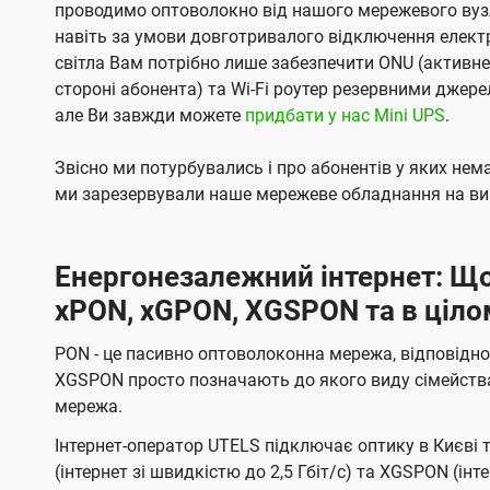
проводимо оптоволокно від нашого мережевого вузл
навіть за умови довготривалого відключення електро
світла Вам потрібно лише забезпечити ONU (активн
стороні абонента) та Wi-Fi роутер резервними джер
але Ви завжди можете
придбати у нас Mini UPS
.
Звісно ми потурбувались і про абонентів у яких не
ми зарезервували наше мережеве обладнання на вип
Енергонезалежний інтернет: Що
xPON, xGPON, XGSPON та в ціло
PON - це пасивно оптоволоконна мережа, відповідно
XGSPON просто позначають до якого виду сімейств
мережа.
Інтернет-оператор UTELS підключає оптику в Києві 
(інтернет зі швидкістю до 2,5 Гбіт/с) та XGSPON (інт