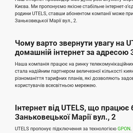
ї
я
я
е
е
Києва. Ми пропонуємо якісне стабільне інтернет-зʼ
U
м
м
б
б
родини UTELS, ставши абонентом компанії може при
t
а
а
Заньковецької Марії вул., 2.
e
ч
ч
l
е
е
Чому варто звернути увагу на 
н
н
s
домашній інтернет за адресою З
н
н
я
я
Наша компанія працює на ринку телекомунікаційних 
стала надійним партнером величезної кількості кия
різноманіття тарифних планів, які дозволяють зад
користувачів всесвітньою мережею.
Інтернет від UTELS, що працює 
Заньковецької Марії вул., 2
UTELS пропонує підключення за технологією
GPON
.