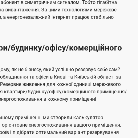
 абонентів симетричним сигналом. Тобто гігабітна
і на вивантаження. За цими технологіями мережеве
 а енергонезалежний інтернет працює стабільно
ри/будинку/офісу/комерційного
му, як не бізнесу, який успішно резервує себе сам?
бладнання та офіси в Києві та Київській області за
Резервне живлення для кожної одиниці мережевого
ня квартири/будинку/офісу/комерційного приміщення/
е енергоспоживання в кожному приміщенні
ашому приміщенні ми створили калькулятор
я орієнтовне енергоспоживання вашого приміщення,
роїв і підібрати оптимальний варіант резервування