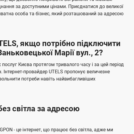
я
е
єднання за доступними цінами. Приєднатися до великої
м
б
ватна особа та бізнес, який розташований за адресою
а
ч
е
UTELS, якщо потрібно підключити
н
аньковецької Марії вул., 2?
н
я
послуг Києва протягом тривалого часу і за цей період
н. Інтернет-провайдер UTELS пропонує величезне
овольнити потреби навіть найвибагливіших
без світла за адресою
 GPON - це інтернет, що працює без світла, адже ми