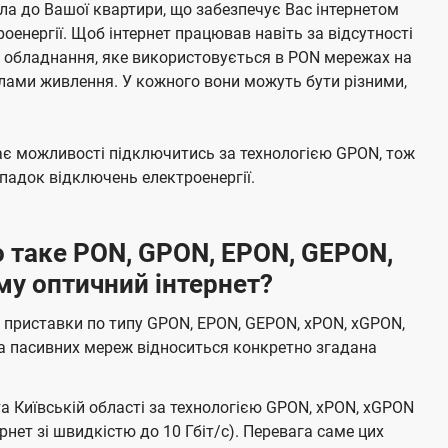
а до Вашої квартири, що забезпечує Вас інтернетом
енергії. Щоб інтернет працював навіть за відсутності
е обладнання, яке використовується в PON мережах на
елами живлення. У кожного вони можуть бути різними,
має можливості підключитись за технологією GPON, тож
адок відключень електроенергії.
 таке PON, GPON, EPON, GEPON,
му оптичний інтернет?
 приставки по типу GPON, EPON, GEPON, xPON, xGPON,
а пасивних мереж відноситься конкретно згадана
та Київській області за технологією GPON, xPON, xGPON
ернет зі швидкістю до 10 Гбіт/с). Перевага саме цих