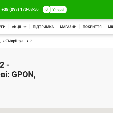
+38 (093) 170-03-50
0
У черзі
УГИ
АКЦІЇ
ПІДТРИМКА
МАГАЗИН
ПОКРИТТЯ
МІ
кої Марії вул.
2
2 -
ві: GPON,