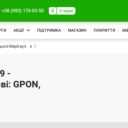
+38 (093) 170-03-50
0
У черзі
УГИ
АКЦІЇ
ПІДТРИМКА
МАГАЗИН
ПОКРИТТЯ
МІ
кої Марії вул.
9
9 -
ві: GPON,