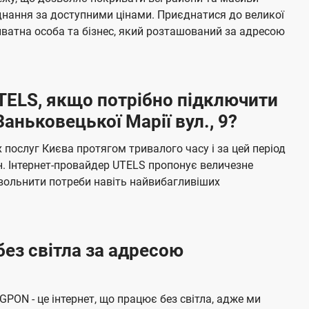
я
е
єднання за доступними цінами. Приєднатися до великої
м
б
ватна особа та бізнес, який розташований за адресою
а
ч
е
UTELS, якщо потрібно підключити
н
аньковецької Марії вул., 9?
н
я
послуг Києва протягом тривалого часу і за цей період
н. Інтернет-провайдер UTELS пропонує величезне
овольнити потреби навіть найвибагливіших
без світла за адресою
 GPON - це інтернет, що працює без світла, адже ми