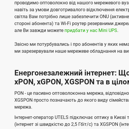
проводимо оптоволокно від нашого мережевого вузл
навіть за умови довготривалого відключення електро
світла Вам потрібно лише забезпечити ONU (активн
стороні абонента) та Wi-Fi роутер резервними джер
але Ви завжди можете
придбати у нас Mini UPS
.
Звісно ми потурбувались і про абонентів у яких не
ми зарезервували наше мережеве обладнання на вип
Енергонезалежний інтернет: Що
xPON, xGPON, XGSPON та в ціло
PON - це пасивно оптоволоконна мережа, відповідно
XGSPON просто позначають до якого виду сімейств
мережа.
Інтернет-оператор UTELS підключає оптику в Києві 
(інтернет зі швидкістю до 2,5 Гбіт/с) та XGSPON (інт