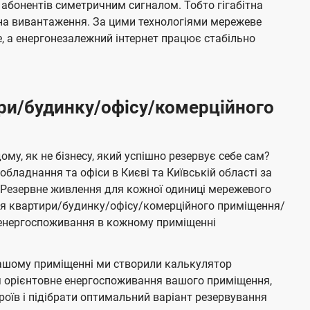
 абонентів симетричним сигналом. Тобто гігабітна
і на вивантаження. За цими технологіями мережеве
 а енергонезалежний інтернет працює стабільно
ри/будинку/офісу/комерційного
му, як не бізнесу, який успішно резервує себе сам?
бладнання та офіси в Києві та Київській області за
Резервне живлення для кожної одиниці мережевого
ня квартири/будинку/офісу/комерційного приміщення/
е енергоспоживання в кожному приміщенні
ашому приміщенні ми створили калькулятор
я орієнтовне енергоспоживання вашого приміщення,
роїв і підібрати оптимальний варіант резервування