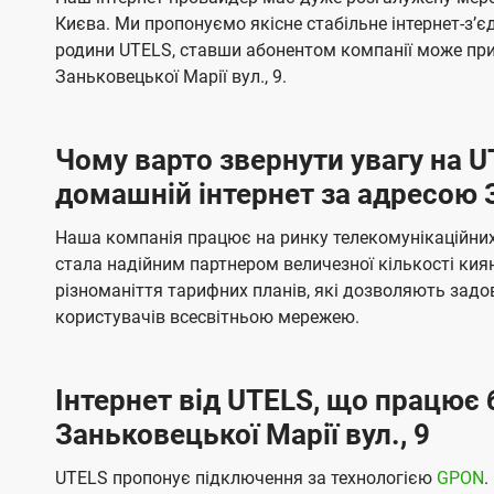
ї
я
я
е
е
Києва. Ми пропонуємо якісне стабільне інтернет-зʼ
U
м
м
б
б
родини UTELS, ставши абонентом компанії може при
t
а
а
Заньковецької Марії вул., 9.
e
ч
ч
l
е
е
Чому варто звернути увагу на 
н
н
s
домашній інтернет за адресою З
н
н
я
я
Наша компанія працює на ринку телекомунікаційних 
стала надійним партнером величезної кількості кия
різноманіття тарифних планів, які дозволяють зад
користувачів всесвітньою мережею.
Інтернет від UTELS, що працює 
Заньковецької Марії вул., 9
UTELS пропонує підключення за технологією
GPON
.