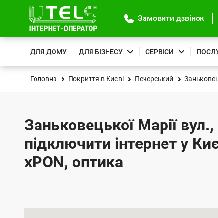
Замовити дзвінок
ДЛЯ ДОМУ
ДЛЯ БІЗНЕСУ
СЕРВІСИ
ПОСЛ
Головна
Покриття в Києві
Печерський
Заньковець
Заньковецької Марії вул., 
підключити інтернет у Киє
xPON, оптика
К