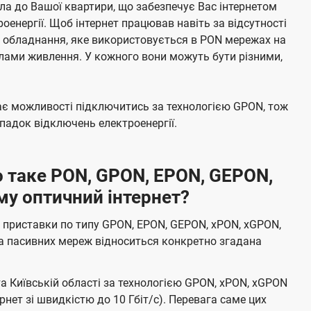
а до Вашої квартири, що забезпечує Вас інтернетом
енергії. Щоб інтернет працював навіть за відсутності
е обладнання, яке використовується в PON мережах на
елами живлення. У кожного вони можуть бути різними,
має можливості підключитись за технологією GPON, тож
адок відключень електроенергії.
 таке PON, GPON, EPON, GEPON,
му оптичний інтернет?
 приставки по типу GPON, EPON, GEPON, xPON, xGPON,
а пасивних мереж відноситься конкретно згадана
та Київській області за технологією GPON, xPON, xGPON
ернет зі швидкістю до 10 Гбіт/с). Перевага саме цих