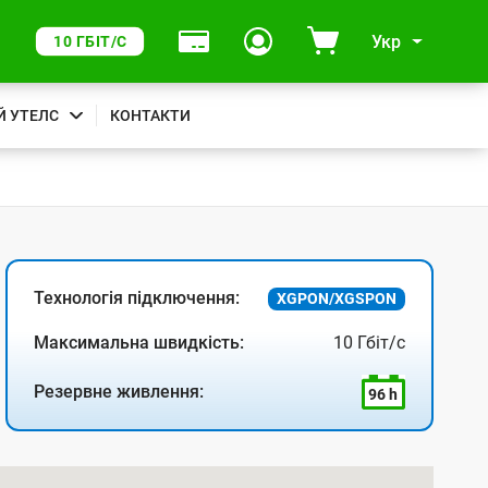
Укр
10 ГБІТ/С
Й УТЕЛС
КОНТАКТИ
Технологія підключення:
XGPON/XGSPON
Максимальна швидкість:
10 Гбіт/с
Резервне живлення:
96 h