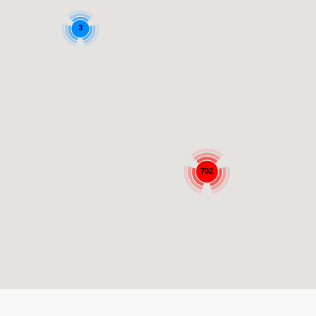
3
702