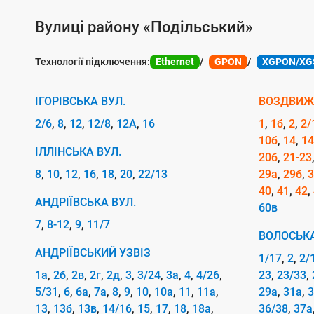
у
г
Вулиці району «Подільський»
о
Технології підключення:
Ethernet
GPON
XGPON/XG
ю
п
ІГОРІВСЬКА ВУЛ.
ВОЗДВИЖ
і
2/6
8
12
12/8
12А
16
1
1б
2
2/
д
10б
14
14
к
ІЛЛІНСЬКА ВУЛ.
20б
21-23
л
8
10
12
16
18
20
22/13
29а
29б
3
40
41
42
ю
АНДРІЇВСЬКА ВУЛ.
60в
ч
7
8-12
9
11/7
ВОЛОСЬКА
е
АНДРІЇВСЬКИЙ УЗВІЗ
1/17
2
2/
н
1а
2б
2в
2г
2д
3
3/24
3а
4
4/26
23
23/33
н
5/31
6
6а
7а
8
9
10
10а
11
11а
29а
31а
3
я
13
13б
13в
14/16
15
17
18
18а
36/38
37а