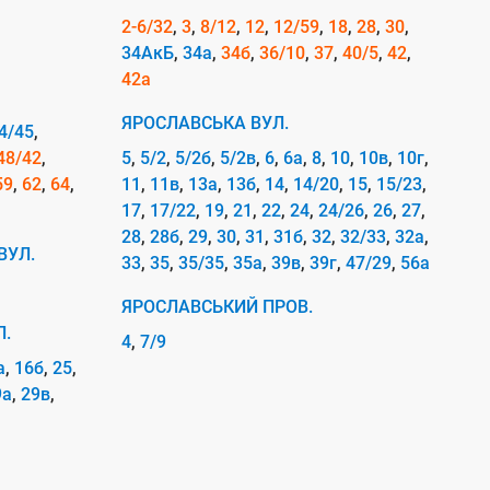
2-6/32
3
8/12
12
12/59
18
28
30
34АкБ
34а
34б
36/10
37
40/5
42
42а
ЯРОСЛАВСЬКА ВУЛ.
4/45
48/42
5
5/2
5/2б
5/2в
6
6а
8
10
10в
10г
59
62
64
11
11в
13а
13б
14
14/20
15
15/23
17
17/22
19
21
22
24
24/26
26
27
28
28б
29
30
31
31б
32
32/33
32а
ВУЛ.
33
35
35/35
35а
39в
39г
47/29
56а
ЯРОСЛАВСЬКИЙ ПРОВ.
Л.
4
7/9
а
16б
25
9а
29в