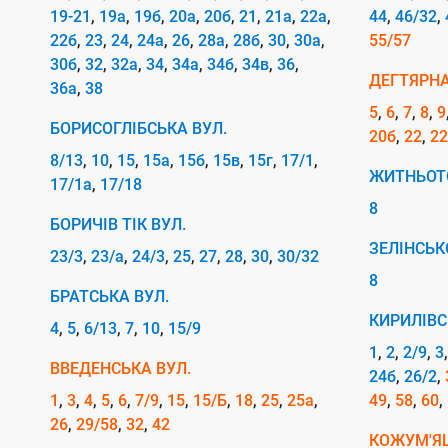
д
19-21
19а
19б
20а
20б
21
21а
22а
44
46/32
22б
23
24
24а
26
28а
28б
30
30а
55/57
о
30б
32
32а
34
34а
34б
34в
36
м
ДЕГТЯРНА
36а
38
е
5
6
7
8
9
БОРИСОГЛІБСЬКА ВУЛ.
20б
22
22
р
8/13
10
15
15а
15б
15в
15г
17/1
е
ЖИТНЬОТ
17/1а
17/18
ж
8
БОРИЧІВ ТІК ВУЛ.
і
ЗЕЛІНСЬК
23/3
23/а
24/3
25
27
28
30
30/32
І
8
н
БРАТСЬКА ВУЛ.
КИРИЛІВС
т
4
5
6/13
7
10
15/9
1
2
2/9
3
е
ВВЕДЕНСЬКА ВУЛ.
24б
26/2
р
1
3
4
5
6
7/9
15
15/Б
18
25
25а
49
58
60
н
26
29/58
32
42
КОЖУМ'ЯЦ