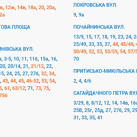
ПОКРОВСЬКА ВУЛ.
в
12ж
14в
18а
20
20а
2а
9
9а
ТОВА ПЛОЩА
ПОЧАЙНИНСЬКА ВУЛ.
13/9
15
17
18
19
23
24
2
25/49
33
35
37
44
45/48
НІВСЬКА ВУЛ.
50/49
52
53
53/55
54
57/
а
3-5
10
11
11б
15а
16
70
20
20/14
21
21/12
22
ПРИТИСЬКО-МИКІЛЬСЬКА 
15
24
25
27
27б
32
34
43
44
45
46-52
53
54
2
4
4/6
5
61
63/12
71
73
75
САГАЙДАЧНОГО ПЕТРА ВУ
75б
3/29
8
8/12
12
14
14в
16
25В
25г
25д
27
27б
29
2
31
33
35
41