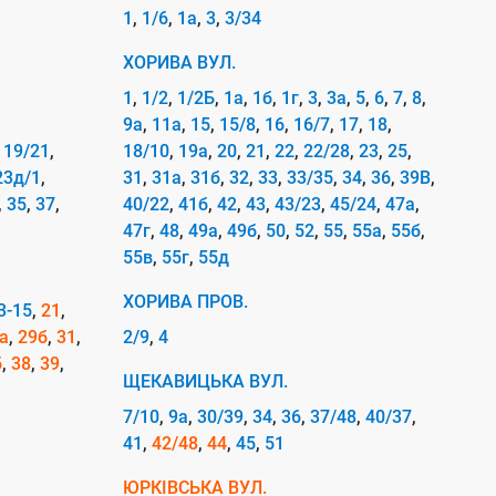
1
1/6
1а
3
3/34
ХОРИВА ВУЛ.
1
1/2
1/2Б
1а
1б
1г
3
3а
5
6
7
8
9а
11а
15
15/8
16
16/7
17
18
19/21
18/10
19а
20
21
22
22/28
23
25
23д/1
31
31а
31б
32
33
33/35
34
36
39В
35
37
40/22
41б
42
43
43/23
45/24
47а
47г
48
49а
49б
50
52
55
55а
55б
55в
55г
55д
ХОРИВА ПРОВ.
3-15
21
а
29б
31
2/9
4
б
38
39
ЩЕКАВИЦЬКА ВУЛ.
7/10
9а
30/39
34
36
37/48
40/37
41
42/48
44
45
51
ЮРКІВСЬКА ВУЛ.