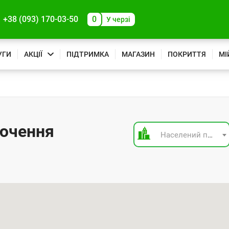
+38 (093) 170-03-50
0
У черзі
УГИ
АКЦІЇ
ПІДТРИМКА
МАГАЗИН
ПОКРИТТЯ
МІ
лючення
Населений пункт