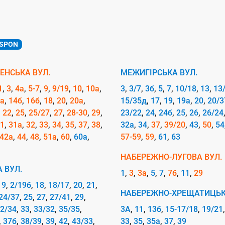
SPON
ЕНСЬКА ВУЛ.
МЕЖИГІРСЬКА ВУЛ.
1
3
4а
5-7
9
9/19
10
10а
3
3/7
3б
5
7
10/18
13
13
а
14б
16б
18
20
20а
15/35д
17
19
19а
20
20/3
22
25
25/27
27
28-30
29
23/22
24
24б
25
26
26/24
1
31а
32
33
34
35
37
38
32а
34
37
39/20
43
50
54
42а
44
48
51а
60
60а
57-59
59
61
63
НАБЕРЕЖНО-ЛУГОВА ВУЛ.
 ВУЛ.
1
3
3а
5
7
7б
11
29
19
2/19б
18
18/17
20
21
НАБЕРЕЖНО-ХРЕЩАТИЦЬК
24/37
25
27
27/41
29
2/34
33
33/32
35/35
3А
11
13б
15-17/18
19/21
37б
38/39
39
42
43/33
33
35
35а
37
39