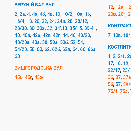
е
ВЕРХНІЙ ВАЛ ВУЛ.
12
12а
12
т
2
2а
4
4а
4б
4в
10
10/2
10а
16
20в
20г
2
в
16/4
18
20
22
24
24в
28
28/12
КОНТРАК
і
28/30
30
30а
32
34\13
35/15
39-41
40
40в
42а
42в
42г
44
46
48/28
7
10в
10г
д
48/28а
48а
50
50а
50б
52
54
к
КОСТЯНТИ
54/23
58
60
62
62б
62в
64
66
66а
о
68
1
2
2/1
2
17
18
19
м
ВИШГОРОДСЬКА ВУЛ.
22/17
23/
п
45б
45г
45ж
36
37
37а
а
56
57
59/
н
75/1
75а
і
ї
U
t