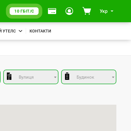
Укр
10 ГБІТ/С
Й УТЕЛС
КОНТАКТИ
Вулиця
Будинок