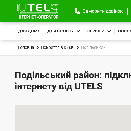
Замовити дзвінок
ДЛЯ ДОМУ
ДЛЯ БІЗНЕСУ
СЕРВІСИ
ПОСЛ
Головна
Покриття в Києві
Подільський
Подільський район: підк
інтернету від UTELS
К
а
р