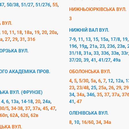
47
50/38
51/27
51/27б
55
НИЖНЬОЮРКІВСЬКА ВУЛ.
3
 ВУЛ.
НИЖНІЙ ВАЛ ВУЛ.
10
11
18
18а
19
20
20а
а
27
29
31
31б
7-9
11
13
15
15а
17/8
19
19б
19д
21а
23
23б
23в
ОРЗЬКА ВУЛ.
31/18
31а
33
33б
33в
33г
37/20
39
41
41/27
49а
ОГО АКАДЕМІКА ПРОВ.
ОБОЛОНСЬКА ВУЛ.
4
5
5/30
5а
6
7
12
12а
1
23
23/48
25
25а
26
29
29
ЬКА ВУЛ. (ФРУНЗЕ)
34
34а
34б
35
37
37а
37
4
6
13а
14-18
20
24а
41
47
30/5
34-38
37
37а
45
47
ОЛЕНІВСЬКА ВУЛ.
60п
62А
62б
62в
8
10
16/60
34
34а
ЬКА ВУЛ.