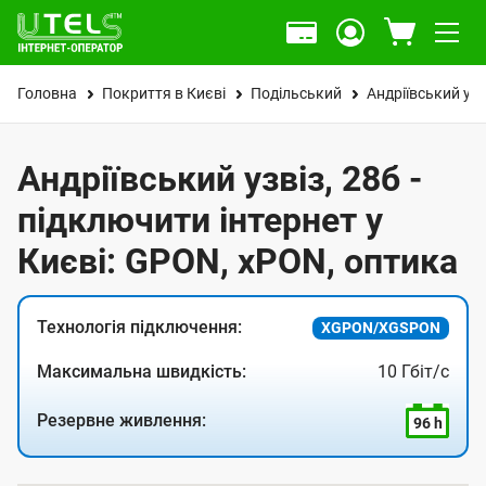
Головна
Покриття в Києві
Подільський
Андріївський узв
Андріївський узвіз, 28б -
підключити інтернет у
Києві: GPON, xPON, оптика
Технологія підключення:
XGPON/XGSPON
Максимальна швидкість:
10 Гбіт/с
Резервне живлення:
96 h