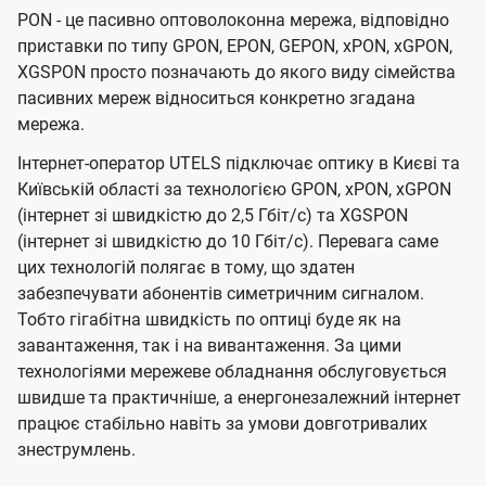
PON - це пасивно оптоволоконна мережа, відповідно
приставки по типу GPON, EPON, GEPON, xPON, xGPON,
XGSPON просто позначають до якого виду сімейства
пасивних мереж відноситься конкретно згадана
мережа.
Інтернет-оператор UTELS підключає оптику в Києві та
Київській області за технологією GPON, xPON, xGPON
(інтернет зі швидкістю до 2,5 Гбіт/с) та XGSPON
(інтернет зі швидкістю до 10 Гбіт/с). Перевага саме
цих технологій полягає в тому, що здатен
забезпечувати абонентів симетричним сигналом.
Тобто гігабітна швидкість по оптиці буде як на
завантаження, так і на вивантаження. За цими
технологіями мережеве обладнання обслуговується
швидше та практичніше, а енергонезалежний інтернет
працює стабільно навіть за умови довготривалих
знеструмлень.