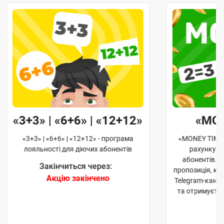
«3+3» | «6+6» | «12+12»
«MO
«3+3» | «6+6» | «12+12» - програма
«MONEY TIME»
лояльності для діючих абонентів
рахунку д
абонентів. 
Закінчиться через:
пропозиція, к
Акцію закінчено
Telegram-кана
та отримуєте