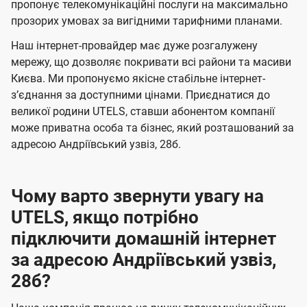
а
а
пропонує телекомунікаційні послуги на максимально
ї
прозорих умовах за вигідними тарифними планами.
ч
ч
U
е
е
Наш інтернет-провайдер має дуже розгалужену
t
н
н
мережу, що дозволяє покривати всі райони та масиви
e
Києва. Ми пропонуємо якісне стабільне інтернет-
н
н
l
зʼєднання за доступними цінами. Приєднатися до
я
я
великої родини UTELS, ставши абонентом компанії
s
може приватна особа та бізнес, який розташований за
адресою Андріївський узвіз, 28б.
Чому варто звернути увагу на
UTELS, якщо потрібно
підключити домашній інтернет
за адресою Андріївський узвіз,
28б?