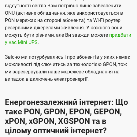
відсутності світла Вам потрібно лише забезпечити
ONU (активне обладнання, яке використовується в
PON мережах на стороні абонента) та Wi-Fi роутер
резервними джерелами живлення. У кожного вони
можуть бути різними, але Ви завжди можете
придбати
у нас Mini UPS
.
Звісно ми потурбувались і про абонентів у яких немає
можливості підключитись за технологією GPON, тож
ми зарезервували наше мережеве обладнання на
випадок відключень електроенергії.
Енергонезалежний інтернет: Що
таке PON, GPON, EPON, GEPON,
xPON, xGPON, XGSPON та в
цілому оптичний інтернет?