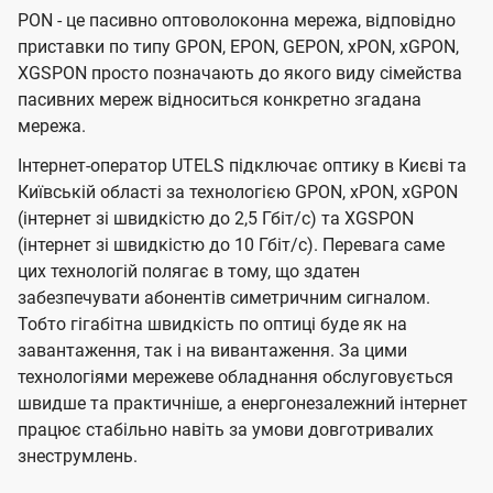
PON - це пасивно оптоволоконна мережа, відповідно
приставки по типу GPON, EPON, GEPON, xPON, xGPON,
XGSPON просто позначають до якого виду сімейства
пасивних мереж відноситься конкретно згадана
мережа.
Інтернет-оператор UTELS підключає оптику в Києві та
Київській області за технологією GPON, xPON, xGPON
(інтернет зі швидкістю до 2,5 Гбіт/с) та XGSPON
(інтернет зі швидкістю до 10 Гбіт/с). Перевага саме
цих технологій полягає в тому, що здатен
забезпечувати абонентів симетричним сигналом.
Тобто гігабітна швидкість по оптиці буде як на
завантаження, так і на вивантаження. За цими
технологіями мережеве обладнання обслуговується
швидше та практичніше, а енергонезалежний інтернет
працює стабільно навіть за умови довготривалих
знеструмлень.