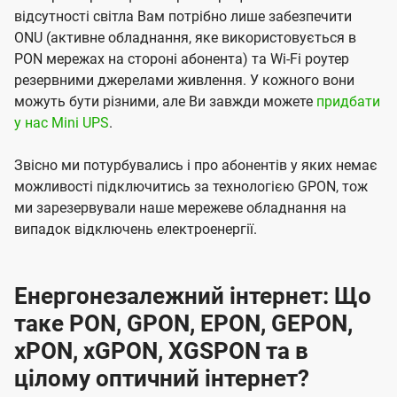
відсутності світла Вам потрібно лише забезпечити
ONU (активне обладнання, яке використовується в
PON мережах на стороні абонента) та Wi-Fi роутер
резервними джерелами живлення. У кожного вони
можуть бути різними, але Ви завжди можете
придбати
у нас Mini UPS
.
Звісно ми потурбувались і про абонентів у яких немає
можливості підключитись за технологією GPON, тож
ми зарезервували наше мережеве обладнання на
випадок відключень електроенергії.
Енергонезалежний інтернет: Що
таке PON, GPON, EPON, GEPON,
xPON, xGPON, XGSPON та в
цілому оптичний інтернет?