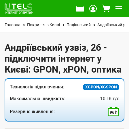
Головна
Покриття в Києві
Подільський
Андріївський узв
Андріївський узвіз, 2б -
підключити інтернет у
Києві: GPON, xPON, оптика
Технологія підключення:
XGPON/XGSPON
Максимальна швидкість:
10 Гбіт/с
Резервне живлення:
96 h