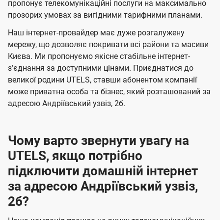
а
а
пропонує телекомунікаційні послуги на максимально
ї
прозорих умовах за вигідними тарифними планами.
ч
ч
U
е
е
Наш інтернет-провайдер має дуже розгалужену
t
н
н
мережу, що дозволяє покривати всі райони та масиви
e
Києва. Ми пропонуємо якісне стабільне інтернет-
н
н
l
зʼєднання за доступними цінами. Приєднатися до
я
я
великої родини UTELS, ставши абонентом компанії
s
може приватна особа та бізнес, який розташований за
адресою Андріївський узвіз, 2б.
Чому варто звернути увагу на
UTELS, якщо потрібно
підключити домашній інтернет
за адресою Андріївський узвіз,
2б?