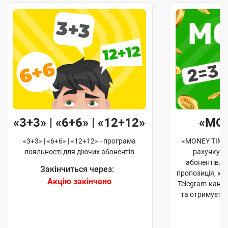
«3+3» | «6+6» | «12+12»
«MO
«3+3» | «6+6» | «12+12» - програма
«MONEY TIME»
лояльності для діючих абонентів
рахунку д
абонентів. 
Закінчиться через:
пропозиція, к
Акцію закінчено
Telegram-кана
та отримуєте