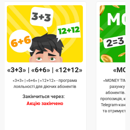
«3+3» | «6+6» | «12+12»
«MO
«3+3» | «6+6» | «12+12» - програма
«MONEY TIME»
лояльності для діючих абонентів
рахунку д
абонентів. 
Закінчиться через:
пропозиція, к
Акцію закінчено
Telegram-кана
та отримуєте