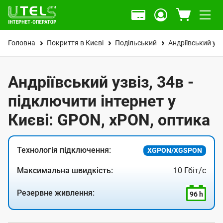
Головна
Покриття в Києві
Подільський
Андріївський узв
Андріївський узвіз, 34в -
підключити інтернет у
Києві: GPON, xPON, оптика
Технологія підключення:
XGPON/XGSPON
Максимальна швидкість:
10 Гбіт/с
Резервне живлення:
96 h