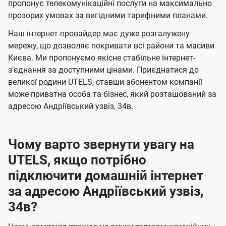
а
а
пропонує телекомунікаційні послуги на максимально
ї
прозорих умовах за вигідними тарифними планами.
ч
ч
U
е
е
Наш інтернет-провайдер має дуже розгалужену
t
н
н
мережу, що дозволяє покривати всі райони та масиви
e
Києва. Ми пропонуємо якісне стабільне інтернет-
н
н
l
зʼєднання за доступними цінами. Приєднатися до
я
я
великої родини UTELS, ставши абонентом компанії
s
може приватна особа та бізнес, який розташований за
адресою Андріївський узвіз, 34в.
Чому варто звернути увагу на
UTELS, якщо потрібно
підключити домашній інтернет
за адресою Андріївський узвіз,
34в?