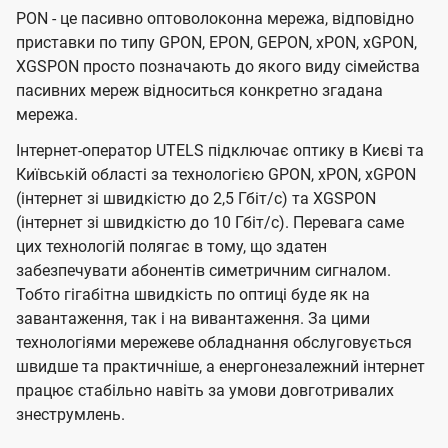
PON - це пасивно оптоволоконна мережа, відповідно
приставки по типу GPON, EPON, GEPON, xPON, xGPON,
XGSPON просто позначають до якого виду сімейства
пасивних мереж відноситься конкретно згадана
мережа.
Інтернет-оператор UTELS підключає оптику в Києві та
Київській області за технологією GPON, xPON, xGPON
(інтернет зі швидкістю до 2,5 Гбіт/с) та XGSPON
(інтернет зі швидкістю до 10 Гбіт/с). Перевага саме
цих технологій полягає в тому, що здатен
забезпечувати абонентів симетричним сигналом.
Тобто гігабітна швидкість по оптиці буде як на
завантаження, так і на вивантаження. За цими
технологіями мережеве обладнання обслуговується
швидше та практичніше, а енергонезалежний інтернет
працює стабільно навіть за умови довготривалих
знеструмлень.