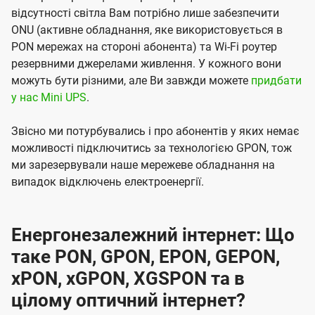
відсутності світла Вам потрібно лише забезпечити
ONU (активне обладнання, яке використовується в
PON мережах на стороні абонента) та Wi-Fi роутер
резервними джерелами живлення. У кожного вони
можуть бути різними, але Ви завжди можете
придбати
у нас Mini UPS
.
Звісно ми потурбувались і про абонентів у яких немає
можливості підключитись за технологією GPON, тож
ми зарезервували наше мережеве обладнання на
випадок відключень електроенергії.
Енергонезалежний інтернет: Що
таке PON, GPON, EPON, GEPON,
xPON, xGPON, XGSPON та в
цілому оптичний інтернет?