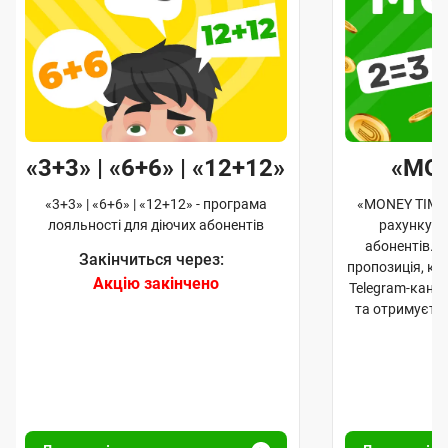
«3+3» | «6+6» | «12+12»
«MO
«3+3» | «6+6» | «12+12» - програма
«MONEY TIME»
лояльності для діючих абонентів
рахунку д
абонентів. 
Закінчиться через:
пропозиція, к
Акцію закінчено
Telegram-кана
та отримуєте