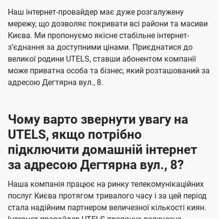
U
е
е
Наш інтернет-провайдер має дуже розгалужену
t
н
н
мережу, що дозволяє покривати всі райони та масиви
e
Києва. Ми пропонуємо якісне стабільне інтернет-
н
н
l
зʼєднання за доступними цінами. Приєднатися до
я
я
великої родини UTELS, ставши абонентом компанії
s
може приватна особа та бізнес, який розташований за
адресою Дегтярна вул., 8.
Чому варто звернути увагу на
UTELS, якщо потрібно
підключити домашній інтернет
за адресою Дегтярна вул., 8?
Наша компанія працює на ринку телекомунікаційних
послуг Києва протягом тривалого часу і за цей період
стала надійним партнером величезної кількості киян.