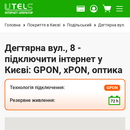
Головна
Покриття в Києві
Подільський
Дегтярна вул.
Дегтярна вул., 8 -
підключити інтернет у
Києві: GPON, xPON, оптика
Технологія підключення:
GPON
Резервне живлення:
72 h
К