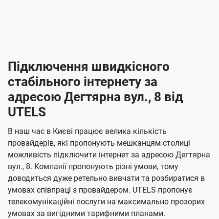
-
-
і
л
л
н
а
а
п
к
к
2
2
р
і
і
о
л
л
к
4
к
4
е
в
н
н
а
г
г
ю
ю
т
т
р
т
н
о
н
о
і
ч
ч
и
и
а
д
д
в
я
я
н
е
е
т
в
и
в
и
Підключення швидкісного
з
з
и
і
н
н
п
н
н
н
н
а
а
і
стабільного інтернету за
н
н
д
д
м
м
о
о
к
я
я
адресою Дегтярна вул., 8 від
л
к
о
о
ю
г
г
ч
UTELS
в
в
о
е
о
о
н
л
л
н
м
В наш час в Києві працює велика кількість
т
т
я
е
е
провайдерів, які пропонують мешканцям столиці
п
е
е
н
н
можливість підключити інтернет за адресою Дегтярна
л
л
а
н
н
вул., 8. Компанії пропонують різні умови, тому
я
я
е
е
н
доводиться дуже ретельно вивчати та розбиратися в
м
м
б
б
і
умовах співпраці з провайдером. UTELS пропонує
а
а
телекомунікаційні послуги на максимально прозорих
ї
умовах за вигідними тарифними планами.
ч
ч