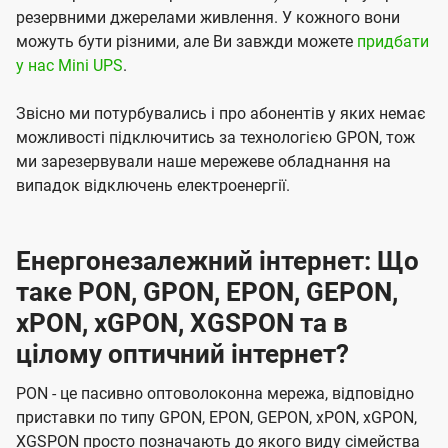
резервними джерелами живлення. У кожного вони
можуть бути різними, але Ви завжди можете
придбати
у нас Mini UPS
.
Звісно ми потурбувались і про абонентів у яких немає
можливості підключитись за технологією GPON, тож
ми зарезервували наше мережеве обладнання на
випадок відключень електроенергії.
Енергонезалежний інтернет: Що
таке PON, GPON, EPON, GEPON,
xPON, xGPON, XGSPON та в
цілому оптичний інтернет?
PON - це пасивно оптоволоконна мережа, відповідно
приставки по типу GPON, EPON, GEPON, xPON, xGPON,
XGSPON просто позначають до якого виду сімейства