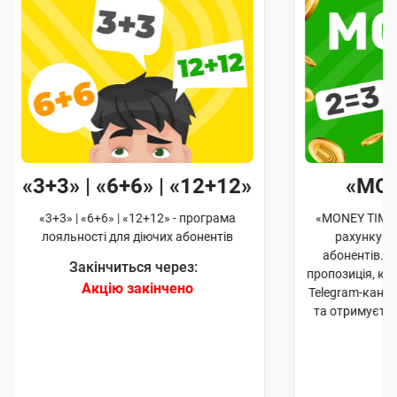
«3+3» | «6+6» | «12+12»
«MO
«3+3» | «6+6» | «12+12» - програма
«MONEY TIME»
лояльності для діючих абонентів
рахунку д
абонентів. 
Закінчиться через:
пропозиція, к
Акцію закінчено
Telegram-кана
та отримуєте