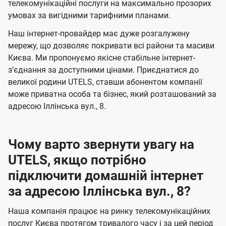
а
а
телекомунікаційні послуги на максимально прозорих
ї
умовах за вигідними тарифними планами.
ч
ч
U
е
е
Наш інтернет-провайдер має дуже розгалужену
t
н
н
мережу, що дозволяє покривати всі райони та масиви
e
Києва. Ми пропонуємо якісне стабільне інтернет-
н
н
l
зʼєднання за доступними цінами. Приєднатися до
я
я
великої родини UTELS, ставши абонентом компанії
s
може приватна особа та бізнес, який розташований за
адресою Іллінська вул., 8.
Чому варто звернути увагу на
UTELS, якщо потрібно
підключити домашній інтернет
за адресою Іллінська вул., 8?
Наша компанія працює на ринку телекомунікаційних
послуг Києва протягом тривалого часу і за цей період