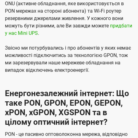
ONU (активне обладнання, яке використовується в
PON мережах на стороні абонента) та Wi-Fi роутер
резервними джерелами живлення. У кожного вони
можуть бути різними, але Ви завжди можете
придбати
у нас Mini UPS
.
Звісно ми потурбувались і про абонентів у яких немає
можливості підключитись за технологією GPON, тож
ми зарезервували наше мережеве обладнання на
випадок відключень електроенергії.
Енергонезалежний інтернет: Що
таке PON, GPON, EPON, GEPON,
xPON, xGPON, XGSPON та в
цілому оптичний інтернет?
PON - це пасивно оптоволоконна мережа, відповідно