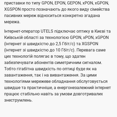
приставки по типу GPON, EPON, GEPON, xPON, xGPON,
XGSPON просто позначають до якого виду сімейства
пасивних мереж відноситься конкретно згадана
мережа.
Інтернет-оператор UTELS підключає оптику в Києві та
Київській області за технологією GPON, xPON, xGPON
(інтернет зі швидкістю до 2,5 Гбіт/с) та XGSPON
(інтернет зі швидкістю до 10 Гбіт/с). Перевага саме
цих технологій полягає в тому, що здатен
забезпечувати абонентів симетричним сигналом.
Тобто гігабітна швидкість по оптиці буде як на
завантаження, так і на вивантаження. За цими
технологіями мережеве обладнання обслуговується
швидше та практичніше, а енергонезалежний інтернет
працює стабільно навіть за умови довготривалих
знеструмлень.