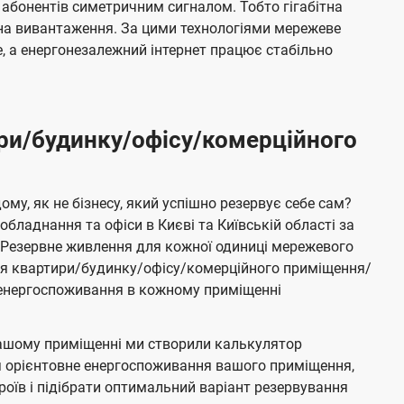
 абонентів симетричним сигналом. Тобто гігабітна
і на вивантаження. За цими технологіями мережеве
 а енергонезалежний інтернет працює стабільно
ри/будинку/офісу/комерційного
му, як не бізнесу, який успішно резервує себе сам?
бладнання та офіси в Києві та Київській області за
Резервне живлення для кожної одиниці мережевого
ня квартири/будинку/офісу/комерційного приміщення/
е енергоспоживання в кожному приміщенні
ашому приміщенні ми створили калькулятор
я орієнтовне енергоспоживання вашого приміщення,
роїв і підібрати оптимальний варіант резервування