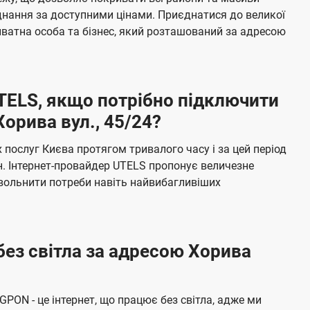
я
е
єднання за доступними цінами. Приєднатися до великої
м
б
ватна особа та бізнес, який розташований за адресою
а
ч
е
UTELS, якщо потрібно підключити
н
орива вул., 45/24?
н
я
послуг Києва протягом тривалого часу і за цей період
н. Інтернет-провайдер UTELS пропонує величезне
овольнити потреби навіть найвибагливіших
без світла за адресою Хорива
 GPON - це інтернет, що працює без світла, адже ми