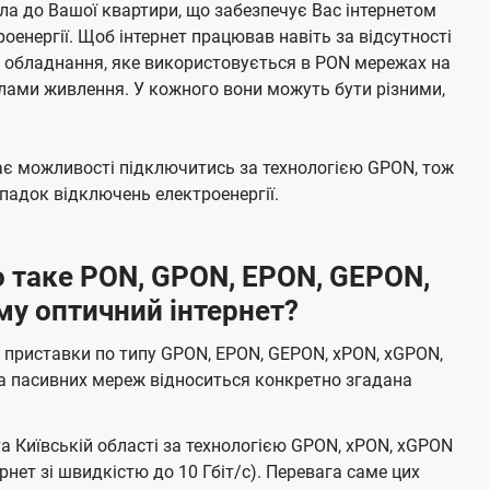
а до Вашої квартири, що забезпечує Вас інтернетом
енергії. Щоб інтернет працював навіть за відсутності
е обладнання, яке використовується в PON мережах на
елами живлення. У кожного вони можуть бути різними,
має можливості підключитись за технологією GPON, тож
адок відключень електроенергії.
 таке PON, GPON, EPON, GEPON,
му оптичний інтернет?
 приставки по типу GPON, EPON, GEPON, xPON, xGPON,
а пасивних мереж відноситься конкретно згадана
та Київській області за технологією GPON, xPON, xGPON
ернет зі швидкістю до 10 Гбіт/с). Перевага саме цих