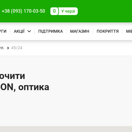
+38 (093) 170-03-50
0
У черзі
УГИ
АКЦІЇ
ПІДТРИМКА
МАГАЗИН
ПОКРИТТЯ
МІ
ул.
45/24
лючити
PON, оптика