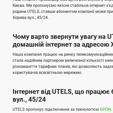
ї
я
я
е
е
Києва. Ми пропонуємо якісне стабільне інтернет-зʼ
U
м
м
б
б
родини UTELS, ставши абонентом компанії може при
t
а
а
Хорива вул., 45/24.
e
ч
ч
l
е
е
Чому варто звернути увагу на 
н
н
s
домашній інтернет за адресою Х
н
н
я
я
Наша компанія працює на ринку телекомунікаційних 
стала надійним партнером величезної кількості кия
різноманіття тарифних планів, які дозволяють зад
користувачів всесвітньою мережею.
Інтернет від UTELS, що працює 
вул., 45/24
UTELS пропонує підключення за технологією
GPON
.