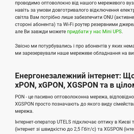
проводимо оптоволокно від нашого мережевого вузл
навіть за умови довготривалого відключення електро
світла Вам потрібно лише забезпечити ONU (активн
стороні абонента) та Wi-Fi роутер резервними джер
але Ви завжди можете
придбати у нас Mini UPS
.
Звісно ми потурбувались і про абонентів у яких не
ми зарезервували наше мережеве обладнання на вип
Енергонезалежний інтернет: Що
xPON, xGPON, XGSPON та в ціло
PON - це пасивно оптоволоконна мережа, відповідно
XGSPON просто позначають до якого виду сімейств
мережа.
Інтернет-оператор UTELS підключає оптику в Києві 
(інтернет зі швидкістю до 2,5 Гбіт/с) та XGSPON (інт