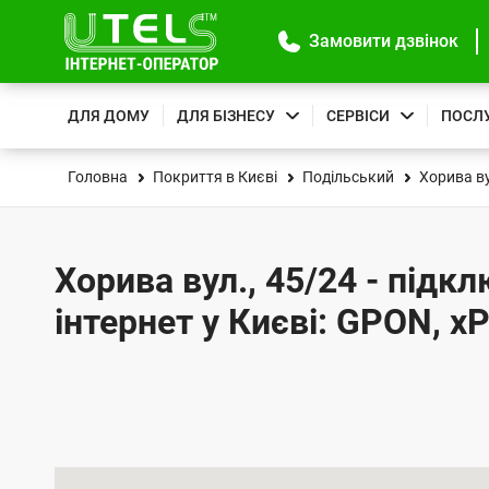
Замовити дзвінок
ДЛЯ ДОМУ
ДЛЯ БІЗНЕСУ
СЕРВІСИ
ПОСЛ
Головна
Покриття в Києві
Подільський
Хорива в
Хорива вул., 45/24 - підк
інтернет у Києві: GPON, x
К