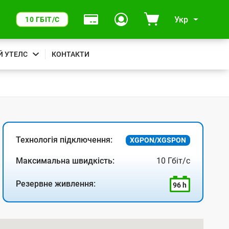
Укр
10 ГБІТ/С
Й УТЕЛС
КОНТАКТИ
Технологія підключення:
XGPON/XGSPON
Максимальна швидкість:
10 Гбіт/с
Резервне живлення:
96 h