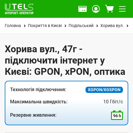
Головна
Покриття в Києві
Подільський
Хорива вул.
4
Хорива вул., 47г -
підключити інтернет у
Києві: GPON, xPON, оптика
Технологія підключення:
XGPON/XGSPON
Максимальна швидкість:
10 Гбіт/с
Резервне живлення:
96 h