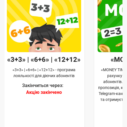
«3+3» | «6+6» | «12+12»
«MO
«3+3» | «6+6» | «12+12» - програма
«MONEY TIME»
лояльності для діючих абонентів
рахунку д
абонентів. 
Закінчиться через:
пропозиція, к
Акцію закінчено
Telegram-кана
та отримуєте