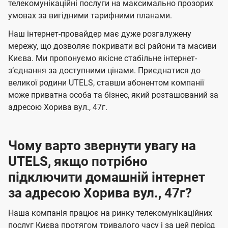
а
а
телекомунікаційні послуги на максимально прозорих
ї
умовах за вигідними тарифними планами.
ч
ч
U
е
е
Наш інтернет-провайдер має дуже розгалужену
t
н
н
мережу, що дозволяє покривати всі райони та масиви
e
Києва. Ми пропонуємо якісне стабільне інтернет-
н
н
l
зʼєднання за доступними цінами. Приєднатися до
я
я
великої родини UTELS, ставши абонентом компанії
s
може приватна особа та бізнес, який розташований за
адресою Хорива вул., 47г.
Чому варто звернути увагу на
UTELS, якщо потрібно
підключити домашній інтернет
за адресою Хорива вул., 47г?
Наша компанія працює на ринку телекомунікаційних
послуг Києва протягом тривалого часу і за цей період