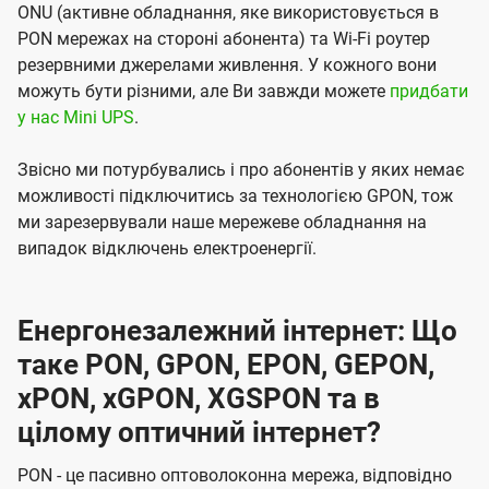
ONU (активне обладнання, яке використовується в
PON мережах на стороні абонента) та Wi-Fi роутер
резервними джерелами живлення. У кожного вони
можуть бути різними, але Ви завжди можете
придбати
у нас Mini UPS
.
Звісно ми потурбувались і про абонентів у яких немає
можливості підключитись за технологією GPON, тож
ми зарезервували наше мережеве обладнання на
випадок відключень електроенергії.
Енергонезалежний інтернет: Що
таке PON, GPON, EPON, GEPON,
xPON, xGPON, XGSPON та в
цілому оптичний інтернет?
PON - це пасивно оптоволоконна мережа, відповідно