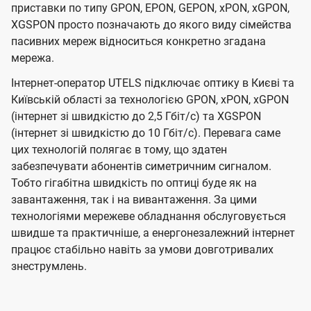
приставки по типу GPON, EPON, GEPON, xPON, xGPON,
XGSPON просто позначають до якого виду сімейства
пасивних мереж відноситься конкретно згадана
мережа.
Інтернет-оператор UTELS підключає оптику в Києві та
Київській області за технологією GPON, xPON, xGPON
(інтернет зі швидкістю до 2,5 Гбіт/с) та XGSPON
(інтернет зі швидкістю до 10 Гбіт/с). Перевага саме
цих технологій полягає в тому, що здатен
забезпечувати абонентів симетричним сигналом.
Тобто гігабітна швидкість по оптиці буде як на
завантаження, так і на вивантаження. За цими
технологіями мережеве обладнання обслуговується
швидше та практичніше, а енергонезалежний інтернет
працює стабільно навіть за умови довготривалих
знеструмлень.