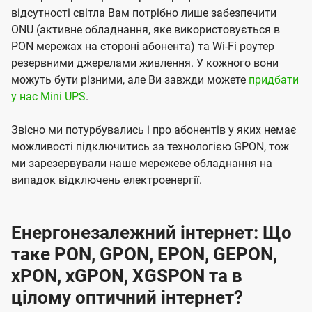
відсутності світла Вам потрібно лише забезпечити
ONU (активне обладнання, яке використовується в
PON мережах на стороні абонента) та Wi-Fi роутер
резервними джерелами живлення. У кожного вони
можуть бути різними, але Ви завжди можете
придбати
у нас Mini UPS
.
Звісно ми потурбувались і про абонентів у яких немає
можливості підключитись за технологією GPON, тож
ми зарезервували наше мережеве обладнання на
випадок відключень електроенергії.
Енергонезалежний інтернет: Що
таке PON, GPON, EPON, GEPON,
xPON, xGPON, XGSPON та в
цілому оптичний інтернет?