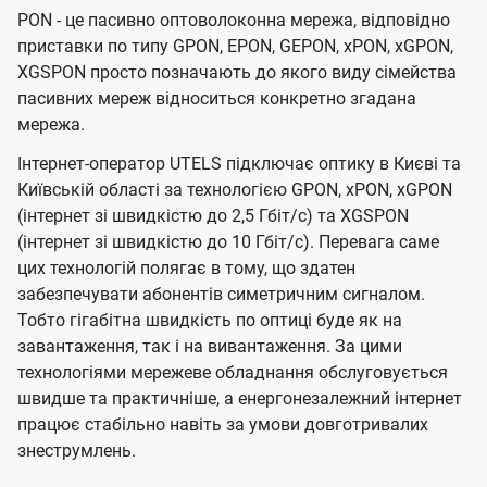
PON - це пасивно оптоволоконна мережа, відповідно
приставки по типу GPON, EPON, GEPON, xPON, xGPON,
XGSPON просто позначають до якого виду сімейства
пасивних мереж відноситься конкретно згадана
мережа.
Інтернет-оператор UTELS підключає оптику в Києві та
Київській області за технологією GPON, xPON, xGPON
(інтернет зі швидкістю до 2,5 Гбіт/с) та XGSPON
(інтернет зі швидкістю до 10 Гбіт/с). Перевага саме
цих технологій полягає в тому, що здатен
забезпечувати абонентів симетричним сигналом.
Тобто гігабітна швидкість по оптиці буде як на
завантаження, так і на вивантаження. За цими
технологіями мережеве обладнання обслуговується
швидше та практичніше, а енергонезалежний інтернет
працює стабільно навіть за умови довготривалих
знеструмлень.