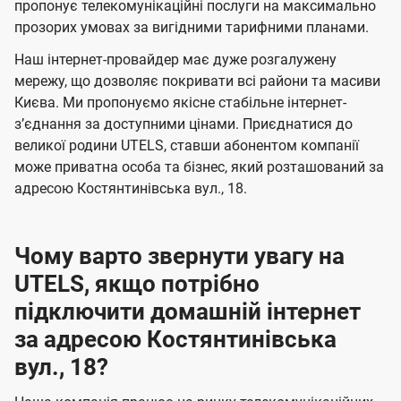
а
а
пропонує телекомунікаційні послуги на максимально
ї
прозорих умовах за вигідними тарифними планами.
ч
ч
U
е
е
Наш інтернет-провайдер має дуже розгалужену
t
н
н
мережу, що дозволяє покривати всі райони та масиви
e
Києва. Ми пропонуємо якісне стабільне інтернет-
н
н
l
зʼєднання за доступними цінами. Приєднатися до
я
я
великої родини UTELS, ставши абонентом компанії
s
може приватна особа та бізнес, який розташований за
адресою Костянтинівська вул., 18.
Чому варто звернути увагу на
UTELS, якщо потрібно
підключити домашній інтернет
за адресою Костянтинівська
вул., 18?