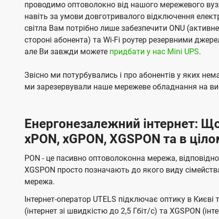
проводимо оптоволокно від нашого мережевого вузл
навіть за умови довготривалого відключення електро
світла Вам потрібно лише забезпечити ONU (активн
стороні абонента) та Wi-Fi роутер резервними джер
але Ви завжди можете
придбати у нас Mini UPS
.
Звісно ми потурбувались і про абонентів у яких не
ми зарезервували наше мережеве обладнання на вип
Енергонезалежний інтернет: Що
xPON, xGPON, XGSPON та в ціло
PON - це пасивно оптоволоконна мережа, відповідно
XGSPON просто позначають до якого виду сімейств
мережа.
Інтернет-оператор UTELS підключає оптику в Києві 
(інтернет зі швидкістю до 2,5 Гбіт/с) та XGSPON (інт