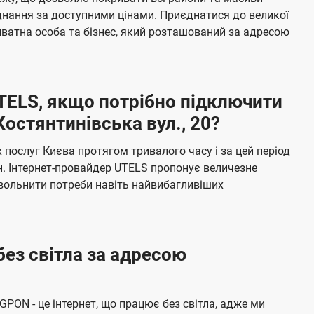
я
е
єднання за доступними цінами. Приєднатися до великої
м
б
ватна особа та бізнес, який розташований за адресою
а
ч
е
UTELS, якщо потрібно підключити
н
остянтинівська вул., 20?
н
я
послуг Києва протягом тривалого часу і за цей період
н. Інтернет-провайдер UTELS пропонує величезне
овольнити потреби навіть найвибагливіших
без світла за адресою
 GPON - це інтернет, що працює без світла, адже ми