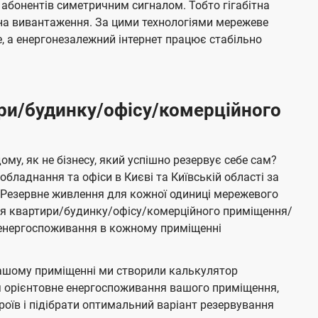
 абонентів симетричним сигналом. Тобто гігабітна
і на вивантаження. За цими технологіями мережеве
 а енергонезалежний інтернет працює стабільно
ри/будинку/офісу/комерційного
му, як не бізнесу, який успішно резервує себе сам?
бладнання та офіси в Києві та Київській області за
Резервне живлення для кожної одиниці мережевого
ня квартири/будинку/офісу/комерційного приміщення/
е енергоспоживання в кожному приміщенні
ашому приміщенні ми створили калькулятор
я орієнтовне енергоспоживання вашого приміщення,
роїв і підібрати оптимальний варіант резервування