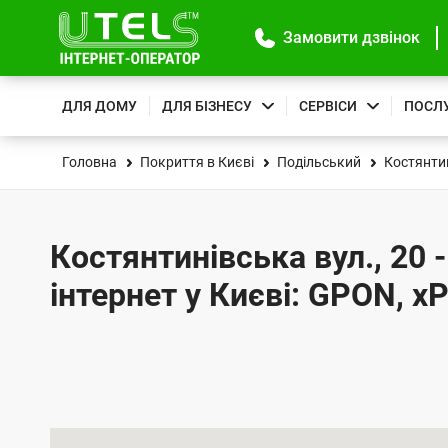
Замовити дзвінок
ДЛЯ ДОМУ
ДЛЯ БІЗНЕСУ
СЕРВІСИ
ПОСЛ
Головна
Покриття в Києві
Подільський
Костянтин
Костянтинівська вул., 20 
інтернет у Києві: GPON, x
К