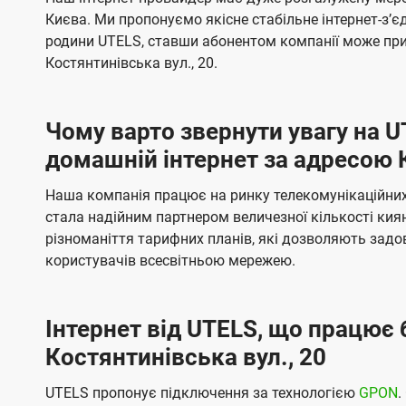
ї
я
я
е
е
Києва. Ми пропонуємо якісне стабільне інтернет-зʼ
U
м
м
б
б
родини UTELS, ставши абонентом компанії може при
t
а
а
Костянтинівська вул., 20.
e
ч
ч
l
е
е
Чому варто звернути увагу на 
н
н
s
домашній інтернет за адресою К
н
н
я
я
Наша компанія працює на ринку телекомунікаційних 
стала надійним партнером величезної кількості кия
різноманіття тарифних планів, які дозволяють зад
користувачів всесвітньою мережею.
Інтернет від UTELS, що працює 
Костянтинівська вул., 20
UTELS пропонує підключення за технологією
GPON
.