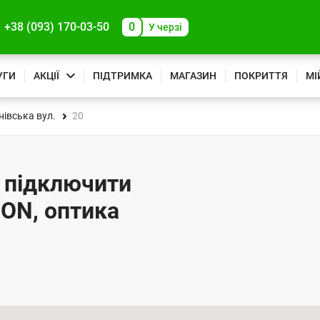
+38 (093) 170-03-50
0
У черзі
УГИ
АКЦІЇ
ПІДТРИМКА
МАГАЗИН
ПОКРИТТЯ
МІ
івська вул.
20
- підключити
PON, оптика