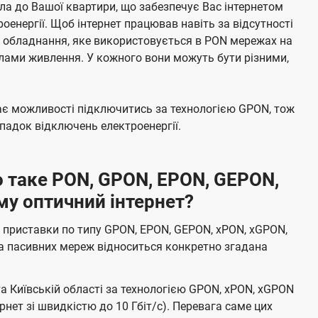
а до Вашої квартири, що забезпечує Вас інтернетом
енергії. Щоб інтернет працював навіть за відсутності
е обладнання, яке використовується в PON мережах на
елами живлення. У кожного вони можуть бути різними,
має можливості підключитись за технологією GPON, тож
адок відключень електроенергії.
 таке PON, GPON, EPON, GEPON,
му оптичний інтернет?
 приставки по типу GPON, EPON, GEPON, xPON, xGPON,
а пасивних мереж відноситься конкретно згадана
та Київській області за технологією GPON, xPON, xGPON
ернет зі швидкістю до 10 Гбіт/с). Перевага саме цих