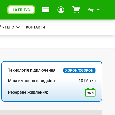
Укр
10 ГБІТ/С
Й УТЕЛС
КОНТАКТИ
Технологія підключення:
XGPON/XGSPON
Максимальна швидкість:
10 Гбіт/с
Резервне живлення:
96 h