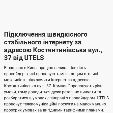
-
-
і
л
л
н
а
а
п
к
к
2
2
р
і
і
о
л
л
к
4
к
4
е
в
н
н
а
г
г
ю
ю
т
т
р
т
н
о
н
о
і
ч
ч
и
и
а
д
д
в
я
я
н
е
е
т
в
и
в
и
Підключення швидкісного
з
з
и
і
н
н
п
н
н
н
н
а
а
і
стабільного інтернету за
н
н
д
д
м
м
о
о
к
я
я
адресою Костянтинівська вул.,
л
к
о
о
ю
г
г
ч
37 від UTELS
в
в
о
е
о
о
н
л
л
н
м
В наш час в Києві працює велика кількість
т
т
я
е
е
провайдерів, які пропонують мешканцям столиці
п
е
е
н
н
можливість підключити інтернет за адресою
л
л
а
н
н
Костянтинівська вул., 37. Компанії пропонують різні
я
я
е
е
н
умови, тому доводиться дуже ретельно вивчати та
м
м
б
б
і
розбиратися в умовах співпраці з провайдером. UTELS
а
а
пропонує телекомунікаційні послуги на максимально
ї
прозорих умовах за вигідними тарифними планами.
ч
ч