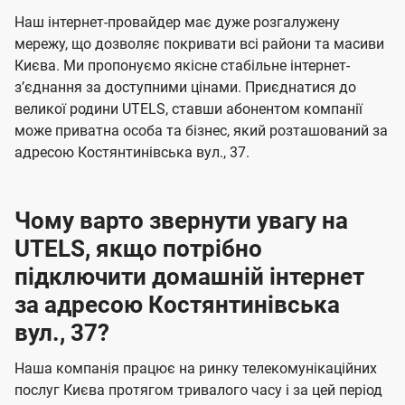
U
е
е
Наш інтернет-провайдер має дуже розгалужену
t
н
н
мережу, що дозволяє покривати всі райони та масиви
e
Києва. Ми пропонуємо якісне стабільне інтернет-
н
н
l
зʼєднання за доступними цінами. Приєднатися до
я
я
великої родини UTELS, ставши абонентом компанії
s
може приватна особа та бізнес, який розташований за
адресою Костянтинівська вул., 37.
Чому варто звернути увагу на
UTELS, якщо потрібно
підключити домашній інтернет
за адресою Костянтинівська
вул., 37?
Наша компанія працює на ринку телекомунікаційних
послуг Києва протягом тривалого часу і за цей період