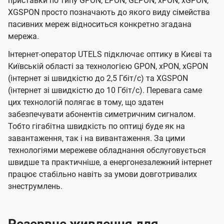
приставки по типу GPON, EPON, GEPON, xPON, xGPON,
XGSPON просто позначають до якого виду сімейства
пасивних мереж відноситься конкретно згадана
мережа.
Інтернет-оператор UTELS підключає оптику в Києві та
Київській області за технологією GPON, xPON, xGPON
(інтернет зі швидкістю до 2,5 Гбіт/с) та XGSPON
(інтернет зі швидкістю до 10 Гбіт/с). Перевага саме
цих технологій полягає в тому, що здатен
забезпечувати абонентів симетричним сигналом.
Тобто гігабітна швидкість по оптиці буде як на
завантаження, так і на вивантаження. За цими
технологіями мережеве обладнання обслуговується
швидше та практичніше, а енергонезалежний інтернет
працює стабільно навіть за умови довготривалих
знеструмлень.