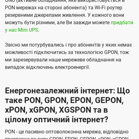
ONU (активне обладнання, яке використовується в
PON мережах на стороні абонента) та Wi-Fi роутер
резервними джерелами живлення. У кожного вони
можуть бути різними, але Ви завжди можете
придбати
у нас Mini UPS
.
Звісно ми потурбувались і про абонентів у яких немає
можливості підключитись за технологією GPON, тож
ми зарезервували наше мережеве обладнання на
випадок відключень електроенергії.
Енергонезалежний інтернет: Що
таке PON, GPON, EPON, GEPON,
xPON, xGPON, XGSPON та в
цілому оптичний інтернет?
PON - це пасивно оптоволоконна мережа, відповідно