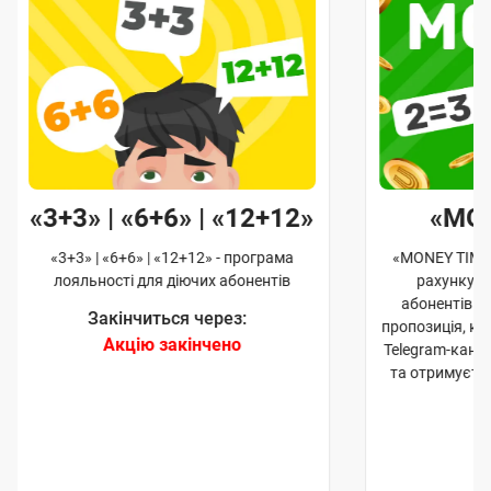
«3+3» | «6+6» | «12+12»
«MO
«3+3» | «6+6» | «12+12» - програма
«MONEY TIME»
лояльності для діючих абонентів
рахунку д
абонентів. 
Закінчиться через:
пропозиція, к
Акцію закінчено
Telegram-кана
та отримуєте