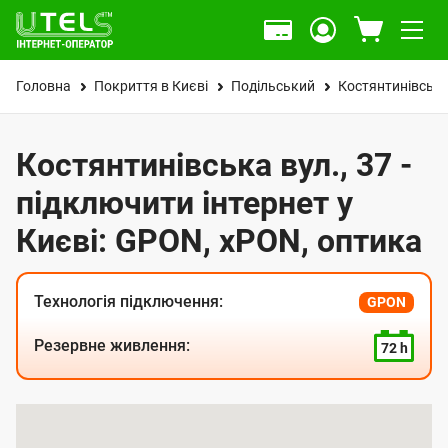
Головна
Покриття в Києві
Подільський
Костянтинівська
Костянтинівська вул., 37 -
підключити інтернет у
Києві: GPON, xPON, оптика
Технологія підключення:
GPON
Резервне живлення:
72 h
К