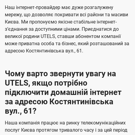
U
е
е
Наш інтернет-провайдер має дуже розгалужену
t
н
н
мережу, що дозволяє покривати всі райони та масиви
e
Києва. Ми пропонуємо якісне стабільне інтернет-
н
н
l
зʼєднання за доступними цінами. Приєднатися до
я
я
великої родини UTELS, ставши абонентом компанії
s
може приватна особа та бізнес, який розташований за
адресою Костянтинівська вул., 61.
Чому варто звернути увагу на
UTELS, якщо потрібно
підключити домашній інтернет
за адресою Костянтинівська
вул., 61?
Наша компанія працює на ринку телекомунікаційних
послуг Києва протягом тривалого часу і за цей період