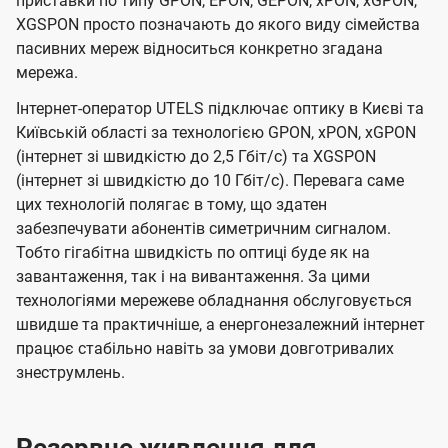
приставки по типу GPON, EPON, GEPON, xPON, xGPON,
XGSPON просто позначають до якого виду сімейства
пасивних мереж відноситься конкретно згадана
мережа.
Інтернет-оператор UTELS підключає оптику в Києві та
Київській області за технологією GPON, xPON, xGPON
(інтернет зі швидкістю до 2,5 Гбіт/с) та XGSPON
(інтернет зі швидкістю до 10 Гбіт/с). Перевага саме
цих технологій полягає в тому, що здатен
забезпечувати абонентів симетричним сигналом.
Тобто гігабітна швидкість по оптиці буде як на
завантаження, так і на вивантаження. За цими
технологіями мережеве обладнання обслуговується
швидше та практичніше, а енергонезалежний інтернет
працює стабільно навіть за умови довготривалих
знеструмлень.