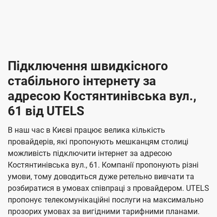
-
-
і
л
л
н
а
а
п
к
к
2
2
р
і
і
о
л
л
к
4
к
4
е
в
н
н
а
г
г
ю
ю
т
т
р
т
н
о
н
о
і
ч
ч
и
и
а
д
д
в
я
я
н
е
е
т
в
и
в
и
Підключення швидкісного
з
з
и
і
н
н
п
н
н
н
н
а
а
і
стабільного інтернету за
н
н
д
д
м
м
о
о
к
я
я
адресою Костянтинівська вул.,
л
к
о
о
ю
г
г
ч
61 від UTELS
в
в
о
е
о
о
н
л
л
н
м
В наш час в Києві працює велика кількість
т
т
я
е
е
провайдерів, які пропонують мешканцям столиці
п
е
е
н
н
можливість підключити інтернет за адресою
л
л
а
н
н
Костянтинівська вул., 61. Компанії пропонують різні
я
я
е
е
н
умови, тому доводиться дуже ретельно вивчати та
м
м
б
б
і
розбиратися в умовах співпраці з провайдером. UTELS
а
а
пропонує телекомунікаційні послуги на максимально
ї
прозорих умовах за вигідними тарифними планами.
ч
ч