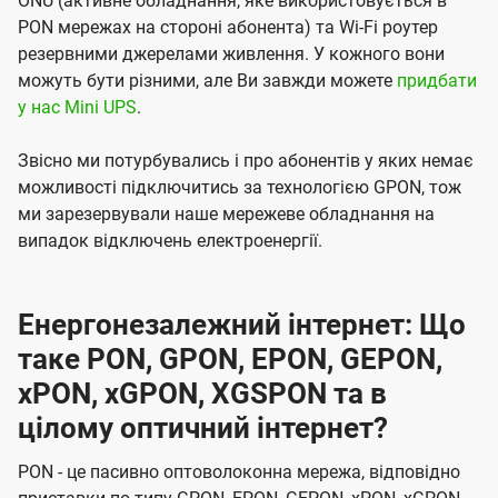
ONU (активне обладнання, яке використовується в
PON мережах на стороні абонента) та Wi-Fi роутер
резервними джерелами живлення. У кожного вони
можуть бути різними, але Ви завжди можете
придбати
у нас Mini UPS
.
Звісно ми потурбувались і про абонентів у яких немає
можливості підключитись за технологією GPON, тож
ми зарезервували наше мережеве обладнання на
випадок відключень електроенергії.
Енергонезалежний інтернет: Що
таке PON, GPON, EPON, GEPON,
xPON, xGPON, XGSPON та в
цілому оптичний інтернет?
PON - це пасивно оптоволоконна мережа, відповідно