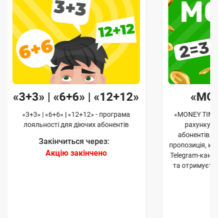
«3+3» | «6+6» | «12+12»
«MO
«3+3» | «6+6» | «12+12» - програма
«MONEY TIME»
лояльності для діючих абонентів
рахунку д
абонентів. 
Закінчиться через:
пропозиція, к
Акцію закінчено
Telegram-кана
та отримуєте