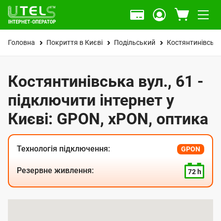
Головна
Покриття в Києві
Подільський
Костянтинівська
Костянтинівська вул., 61 -
підключити інтернет у
Києві: GPON, xPON, оптика
Технологія підключення:
GPON
Резервне живлення:
72 h
К