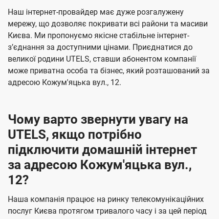
U
е
е
Наш інтернет-провайдер має дуже розгалужену
t
н
н
мережу, що дозволяє покривати всі райони та масиви
e
Києва. Ми пропонуємо якісне стабільне інтернет-
н
н
l
зʼєднання за доступними цінами. Приєднатися до
я
я
великої родини UTELS, ставши абонентом компанії
s
може приватна особа та бізнес, який розташований за
адресою Кожум'яцька вул., 12.
Чому варто звернути увагу на
UTELS, якщо потрібно
підключити домашній інтернет
за адресою Кожум'яцька вул.,
12?
Наша компанія працює на ринку телекомунікаційних
послуг Києва протягом тривалого часу і за цей період