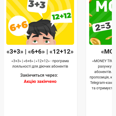
«3+3» | «6+6» | «12+12»
«MO
«3+3» | «6+6» | «12+12» - програма
«MONEY TIME»
лояльності для діючих абонентів
рахунку д
абонентів. 
Закінчиться через:
пропозиція, к
Акцію закінчено
Telegram-кана
та отримуєте