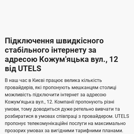
-
-
і
л
л
н
а
а
п
к
к
2
2
р
і
і
о
л
л
к
4
к
4
е
в
н
н
а
г
г
ю
ю
т
т
р
т
н
о
н
о
і
ч
ч
и
и
а
д
д
в
я
я
н
е
е
т
в
и
в
и
Підключення швидкісного
з
з
и
і
н
н
п
н
н
н
н
а
а
і
стабільного інтернету за
н
н
д
д
м
м
о
о
к
я
я
адресою Кожум'яцька вул., 12
л
к
о
о
ю
г
г
ч
від UTELS
в
в
о
е
о
о
н
л
л
н
м
В наш час в Києві працює велика кількість
т
т
я
е
е
провайдерів, які пропонують мешканцям столиці
п
е
е
н
н
можливість підключити інтернет за адресою
л
л
а
н
н
Кожум'яцька вул., 12. Компанії пропонують різні
я
я
е
е
н
умови, тому доводиться дуже ретельно вивчати та
м
м
б
б
і
розбиратися в умовах співпраці з провайдером. UTELS
а
а
пропонує телекомунікаційні послуги на максимально
ї
прозорих умовах за вигідними тарифними планами.
ч
ч