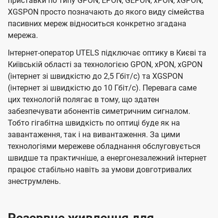
приставки по типу GPON, EPON, GEPON, xPON, xGPON,
XGSPON просто позначають до якого виду сімейства
пасивних мереж відноситься конкретно згадана
мережа.
Інтернет-оператор UTELS підключає оптику в Києві та
Київській області за технологією GPON, xPON, xGPON
(інтернет зі швидкістю до 2,5 Гбіт/с) та XGSPON
(інтернет зі швидкістю до 10 Гбіт/с). Перевага саме
цих технологій полягає в тому, що здатен
забезпечувати абонентів симетричним сигналом.
Тобто гігабітна швидкість по оптиці буде як на
завантаження, так і на вивантаження. За цими
технологіями мережеве обладнання обслуговується
швидше та практичніше, а енергонезалежний інтернет
працює стабільно навіть за умови довготривалих
знеструмлень.