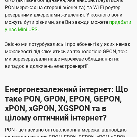
ONU (активне обладнання, яке використовується в
PON мережах на стороні абонента) та Wi-Fi роутер
резервними джерелами живлення. У кожного вони
можуть бути різними, але Ви завжди можете
придбати
у нас Mini UPS
.
Звісно ми потурбувались і про абонентів у яких немає
можливості підключитись за технологією GPON, тож
ми зарезервували наше мережеве обладнання на
випадок відключень електроенергії.
Енергонезалежний інтернет: Що
таке PON, GPON, EPON, GEPON,
xPON, xGPON, XGSPON та в
цілому оптичний інтернет?
PON - це пасивно оптоволоконна мережа, відповідно