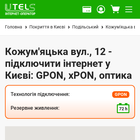
Головна
Покриття в Києві
Подільський
Кожум'яцька вул
Кожум'яцька вул., 12 -
підключити інтернет у
Києві: GPON, xPON, оптика
Технологія підключення:
GPON
Резервне живлення:
72 h
К