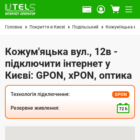
Головна
Покриття в Києві
Подільський
Кожум'яцька вул
Кожум'яцька вул., 12в -
підключити інтернет у
Києві: GPON, xPON, оптика
Технологія підключення:
GPON
Резервне живлення:
72 h
К