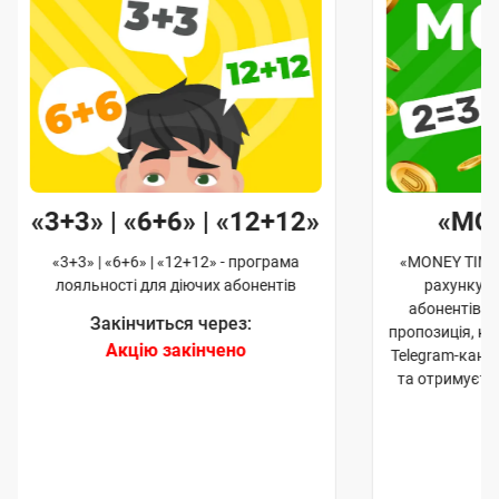
«3+3» | «6+6» | «12+12»
«MO
«3+3» | «6+6» | «12+12» - програма
«MONEY TIME»
лояльності для діючих абонентів
рахунку д
абонентів. 
Закінчиться через:
пропозиція, к
Акцію закінчено
Telegram-канал
та отримуєте