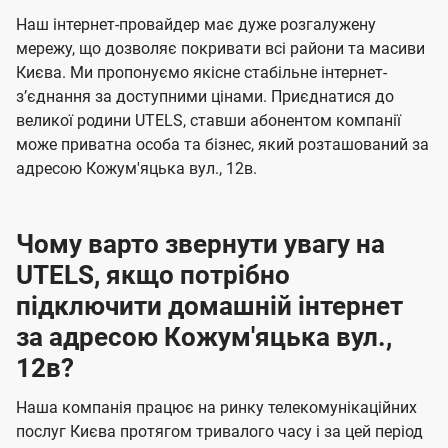
U
е
е
Наш інтернет-провайдер має дуже розгалужену
t
н
н
мережу, що дозволяє покривати всі райони та масиви
e
Києва. Ми пропонуємо якісне стабільне інтернет-
н
н
l
зʼєднання за доступними цінами. Приєднатися до
я
я
великої родини UTELS, ставши абонентом компанії
s
може приватна особа та бізнес, який розташований за
адресою Кожум'яцька вул., 12в.
Чому варто звернути увагу на
UTELS, якщо потрібно
підключити домашній інтернет
за адресою Кожум'яцька вул.,
12в?
Наша компанія працює на ринку телекомунікаційних
послуг Києва протягом тривалого часу і за цей період