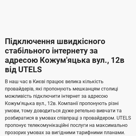
-
-
і
л
л
н
а
а
п
к
к
2
2
р
і
і
о
л
л
к
4
к
4
е
в
н
н
а
г
г
ю
ю
т
т
р
т
н
о
н
о
і
ч
ч
и
и
а
д
д
в
я
я
н
е
е
т
в
и
в
и
Підключення швидкісного
з
з
и
і
н
н
п
н
н
н
н
а
а
і
стабільного інтернету за
н
н
д
д
м
м
о
о
к
я
я
адресою Кожум'яцька вул., 12в
л
к
о
о
ю
г
г
ч
від UTELS
в
в
о
е
о
о
н
л
л
н
м
В наш час в Києві працює велика кількість
т
т
я
е
е
провайдерів, які пропонують мешканцям столиці
п
е
е
н
н
можливість підключити інтернет за адресою
л
л
а
н
н
Кожум'яцька вул., 12в. Компанії пропонують різні
я
я
е
е
н
умови, тому доводиться дуже ретельно вивчати та
м
м
б
б
і
розбиратися в умовах співпраці з провайдером. UTELS
а
а
пропонує телекомунікаційні послуги на максимально
ї
прозорих умовах за вигідними тарифними планами.
ч
ч