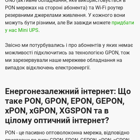
ONU (активне обладнання, яке використовується в
PON мережах на стороні абонента) та Wi-Fi роутер
резервними джерелами живлення. У кожного вони
можуть бути різними, але Ви завжди можете
придбати
у нас Mini UPS
.
Звісно ми потурбувались і про абонентів у яких немає
можливості підключитись за технологією GPON, тож
ми зарезервували наше мережеве обладнання на
випадок відключень електроенергії.
Енергонезалежний інтернет: Що
таке PON, GPON, EPON, GEPON,
xPON, xGPON, XGSPON та в
цілому оптичний інтернет?
PON - це пасивно оптоволоконна мережа, відповідно