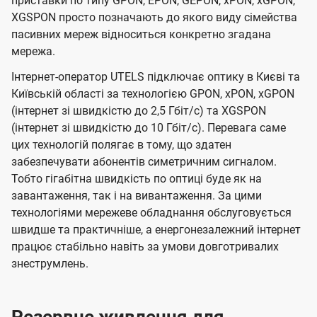
приставки по типу GPON, EPON, GEPON, xPON, xGPON,
XGSPON просто позначають до якого виду сімейства
пасивних мереж відноситься конкретно згадана
мережа.
Інтернет-оператор UTELS підключає оптику в Києві та
Київській області за технологією GPON, xPON, xGPON
(інтернет зі швидкістю до 2,5 Гбіт/с) та XGSPON
(інтернет зі швидкістю до 10 Гбіт/с). Перевага саме
цих технологій полягає в тому, що здатен
забезпечувати абонентів симетричним сигналом.
Тобто гігабітна швидкість по оптиці буде як на
завантаження, так і на вивантаження. За цими
технологіями мережеве обладнання обслуговується
швидше та практичніше, а енергонезалежний інтернет
працює стабільно навіть за умови довготривалих
знеструмлень.