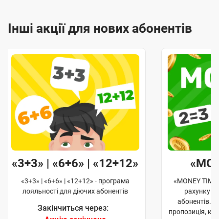
Інші акції для нових абонентів
«3+3» | «6+6» | «12+12»
«MO
«3+3» | «6+6» | «12+12» - програма
«MONEY TIME»
лояльності для діючих абонентів
рахунку д
абонентів. 
Закінчиться через:
пропозиція, к