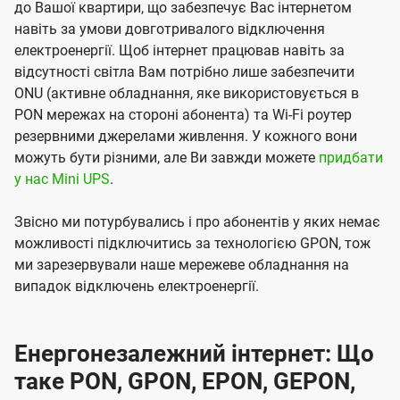
до Вашої квартири, що забезпечує Вас інтернетом
навіть за умови довготривалого відключення
електроенергії. Щоб інтернет працював навіть за
відсутності світла Вам потрібно лише забезпечити
ONU (активне обладнання, яке використовується в
PON мережах на стороні абонента) та Wi-Fi роутер
резервними джерелами живлення. У кожного вони
можуть бути різними, але Ви завжди можете
придбати
у нас Mini UPS
.
Звісно ми потурбувались і про абонентів у яких немає
можливості підключитись за технологією GPON, тож
ми зарезервували наше мережеве обладнання на
випадок відключень електроенергії.
Енергонезалежний інтернет: Що
таке PON, GPON, EPON, GEPON,