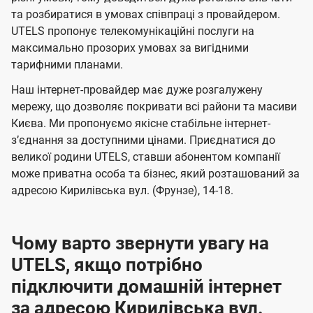
м
м
б
б
і
та розбиратися в умовах співпраці з провайдером.
а
а
UTELS пропонує телекомунікаційні послуги на
ї
максимально прозорих умовах за вигідними
ч
ч
U
тарифними планами.
е
е
t
н
н
Наш інтернет-провайдер має дуже розгалужену
e
мережу, що дозволяє покривати всі райони та масиви
н
н
l
Києва. Ми пропонуємо якісне стабільне інтернет-
я
я
зʼєднання за доступними цінами. Приєднатися до
s
великої родини UTELS, ставши абонентом компанії
може приватна особа та бізнес, який розташований за
адресою Кирилівська вул. (Фрунзе), 14-18.
Чому варто звернути увагу на
UTELS, якщо потрібно
підключити домашній інтернет
за адресою Кирилівська вул.