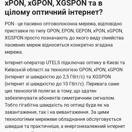
xPON, xGPON, XGSPON та в
цілому оптичний інтернет?
PON - це пасивно оптоволоконна мережа, відповідно
приставки по типу GPON, EPON, GEPON, xPON, xGPON,
XGSPON просто позначають до якого виду сімейства
пасивних мереж відноситься конкретно згадана
мережа.
Інтернет-оператор UTELS підключає оптику в Києві та
Київській області за технологією GPON, xPON, xGPON
(інтернет зі швидкістю до 2,5 Гбіт/с) та XGSPON
(інтернет зі швидкістю до 10 Гбіт/с). Перевага саме
цих технологій полягає в тому, що здатен
забезпечувати абонентів симетричним сигналом.
Тобто гігабітна швидкість по оптиці буде як на
завантаження, так і на вивантаження. За цими
технологіями мережеве обладнання обслуговується
швидше та практичніше, а енергонезалежний інтернет